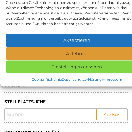
placeid=ChIJyXnh5r4QpEcR5Z1f_V9l43A
Cookies, um Geräteinformationen zu speichern und/oder darauf zuzugr
Wenn du diesen Technologien zustimmst, können wir Daten wie das
Beitragsnavigation
Vorheriger
N
ZURÜCK
WEITER
Surfverhalten oder eindeutige IDs auf dieser Website verarbeiten. Wenn
deine Zustimmung nicht erteilst oder zurückziehst, können bestimmte
Beitrag
Be
Weingut Schäfer in 67435
Wohnmobilstellplatz
Merkmale und Funktionen beeinträchtigt werden.
Neustadt an der
Talsperre Pirk in 08606
Weinstraße
Oelsnitz/Vogtl.
Akzeptieren
Kategorie
Stellplätze
Ablehnen
Schlagwörter
Stellplatz in 99439 Ettersburg
Einstellungen ansehen
NAME, STADT ODER POSTLEITZAHL DES
GEWÜNSCHTEN STELLPLATZES EINGEBEN UND
Cookie-Richtlinie
Datenschutzerklärung
Impressum
SUCHEN.
STELLPLATZSUCHE
SUCHEN
NACH: