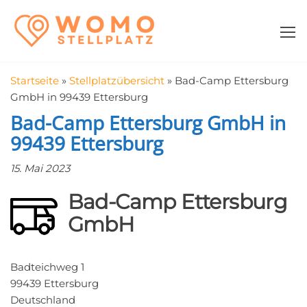
Zum
WomoStellplatz
Campingstellplätze
Inhalt
für Wohnmobile
springen
–
Wohnmobilstell
Startseite
»
Stellplatzübersicht
»
Bad-Camp Ettersburg
in der Nähe fin
GmbH in 99439 Ettersburg
Bad-Camp Ettersburg GmbH in
99439 Ettersburg
15. Mai 2023
Bad-Camp Ettersburg
GmbH
Badteichweg 1
99439 Ettersburg
Deutschland