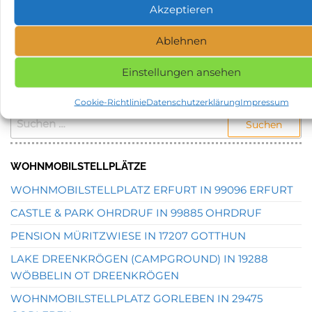
Akzeptieren
NAME, STADT ODER POSTLEITZAHL DES
GEWÜNSCHTEN STELLPLATZES EINGEBEN UND
Ablehnen
SUCHEN.
Einstellungen ansehen
STELLPLATZSUCHE
Cookie-Richtlinie
Datenschutzerklärung
Impressum
SUCHEN
NACH:
WOHNMOBILSTELLPLÄTZE
WOHNMOBILSTELLPLATZ ERFURT IN 99096 ERFURT
CASTLE & PARK OHRDRUF IN 99885 OHRDRUF
PENSION MÜRITZWIESE IN 17207 GOTTHUN
LAKE DREENKRÖGEN (CAMPGROUND) IN 19288
WÖBBELIN OT DREENKRÖGEN
WOHNMOBILSTELLPLATZ GORLEBEN IN 29475