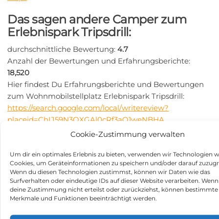
Das sagen andere Camper zum
Erlebnispark Tripsdrill:
durchschnittliche Bewertung:
4.7
Anzahl der Bewertungen und Erfahrungsberichte:
18,520
Hier findest Du Erfahrungsberichte und Bewertungen
zum Wohnmobilstellplatz Erlebnispark Tripsdrill:
https://search.google.com/local/writereview?
placeid=ChIJ59N3QXGAl0cRf3aO1weNBHA
Beitragsnavigation
Cookie-Zustimmung verwalten
Vorheriger
N
ZURÜCK
WEITER
Beitrag
Be
Holiday & Wellness Park
Oermter Berg Park in 47661
Um dir ein optimales Erlebnis zu bieten, verwenden wir Technologien w
Texas MV in 19230 Kirch
Issum
Cookies, um Geräteinformationen zu speichern und/oder darauf zuzugr
Jesar
Wenn du diesen Technologien zustimmst, können wir Daten wie das
Surfverhalten oder eindeutige IDs auf dieser Website verarbeiten. Wenn
deine Zustimmung nicht erteilst oder zurückziehst, können bestimmte
Kategorie
Stellplätze
Merkmale und Funktionen beeinträchtigt werden.
Schlagwörter
Stellplatz in 74389 Cleebronn