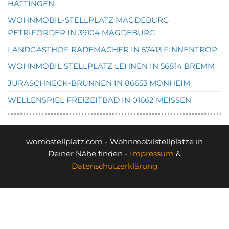
HATTINGEN
WOHNMOBIL-STELLPLATZ MAGDEBURG
PETRIFÖRDER IN 39104 MAGDEBURG
LANDGASTHOF RADEMACHER IN 57413 FINNENTROP
WOHNMOBIL STELLPLATZ LEHNEN IN 56814 BREMM
JURASCHNECK-BRUNNEN IN 86653 MONHEIM
WELLENSPIEL FREIZEITBAD IN 01662 MEISSEN
womostellplatz.com - Wohnmobilstellplätze in
Deiner Nähe finden -
Impressum
&
Datenschutzerklärung