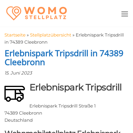
Zum
WomoStellplatz
Campingstellplätze
Inhalt
für Wohnmobile
springen
–
Wohnmobilstell
Startseite
»
Stellplatzübersicht
»
Erlebnispark Tripsdrill
in der Nähe fin
in 74389 Cleebronn
Erlebnispark Tripsdrill in 74389
Cleebronn
15. Juni 2023
Erlebnispark Tripsdrill
Erlebnispark Tripsdrill Straße 1
74389 Cleebronn
Deutschland