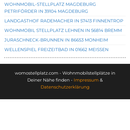
WOHNMOBIL-STELLPLATZ MAGDEBURG
PETRIFÖRDER IN 39104 MAGDEBURG
LANDGASTHOF RADEMACHER IN 57413 FINNENTROP
WOHNMOBIL STELLPLATZ LEHNEN IN 56814 BREMM
JURASCHNECK-BRUNNEN IN 86653 MONHEIM
WELLENSPIEL FREIZEITBAD IN 01662 MEISSEN
womostellplatz.com - Wohnmobilstellplätze in
Deiner Nähe finden -
Impressum
&
Datenschutzerklärung