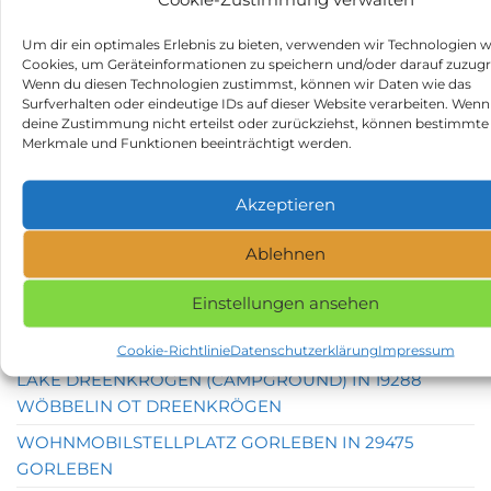
NAME, STADT ODER POSTLEITZAHL DES
GEWÜNSCHTEN STELLPLATZES EINGEBEN UND
Um dir ein optimales Erlebnis zu bieten, verwenden wir Technologien w
SUCHEN.
Cookies, um Geräteinformationen zu speichern und/oder darauf zuzugr
Wenn du diesen Technologien zustimmst, können wir Daten wie das
Surfverhalten oder eindeutige IDs auf dieser Website verarbeiten. Wenn
STELLPLATZSUCHE
deine Zustimmung nicht erteilst oder zurückziehst, können bestimmte
Merkmale und Funktionen beeinträchtigt werden.
SUCHEN
NACH:
Akzeptieren
WOHNMOBILSTELLPLÄTZE
Ablehnen
WOHNMOBILSTELLPLATZ ERFURT IN 99096 ERFURT
Einstellungen ansehen
CASTLE & PARK OHRDRUF IN 99885 OHRDRUF
PENSION MÜRITZWIESE IN 17207 GOTTHUN
Cookie-Richtlinie
Datenschutzerklärung
Impressum
LAKE DREENKRÖGEN (CAMPGROUND) IN 19288
WÖBBELIN OT DREENKRÖGEN
WOHNMOBILSTELLPLATZ GORLEBEN IN 29475
GORLEBEN