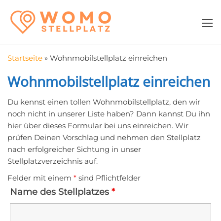
Zum
WomoStellplatz
Campingstellplätze
Inhalt
für Wohnmobile
springen
–
Wohnmobilstell
Startseite
»
Wohnmobilstellplatz einreichen
in der Nähe fin
Wohnmobilstellplatz einreichen
Du kennst einen tollen Wohnmobilstellplatz, den wir
noch nicht in unserer Liste haben? Dann kannst Du ihn
hier über dieses Formular bei uns einreichen. Wir
prüfen Deinen Vorschlag und nehmen den Stellplatz
nach erfolgreicher Sichtung in unser
Stellplatzverzeichnis auf.
Felder mit einem
*
sind Pflichtfelder
Name des Stellplatzes
*