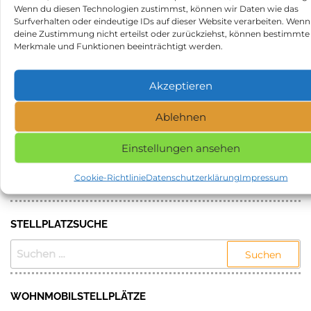
placeid=ChIJyaHtlK6YpEcRXFY8O337rV8
Wenn du diesen Technologien zustimmst, können wir Daten wie das
Surfverhalten oder eindeutige IDs auf dieser Website verarbeiten. Wenn
Beitragsnavigation
Vorheriger
N
ZURÜCK
WEITER
deine Zustimmung nicht erteilst oder zurückziehst, können bestimmte
Beitrag
Be
Caravan Vogt GmbH in
Municipal campground in
Merkmale und Funktionen beeinträchtigt werden.
66115 Saarbrücken
94315 Straubing
Akzeptieren
Kategorie
Stellplätze
Schlagwörter
Stellplatz in 99834 Gerstungen
Ablehnen
Einstellungen ansehen
NAME, STADT ODER POSTLEITZAHL DES
GEWÜNSCHTEN STELLPLATZES EINGEBEN UND
Cookie-Richtlinie
Datenschutzerklärung
Impressum
SUCHEN.
STELLPLATZSUCHE
SUCHEN
NACH:
WOHNMOBILSTELLPLÄTZE