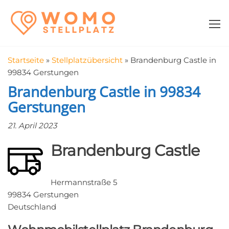
Zum
WomoStellplatz
Campingstellplätze
Inhalt
für Wohnmobile
springen
–
Wohnmobilstell
Startseite
»
Stellplatzübersicht
»
Brandenburg Castle in
in der Nähe fin
99834 Gerstungen
Brandenburg Castle in 99834
Gerstungen
21. April 2023
Brandenburg Castle
Hermannstraße 5
99834 Gerstungen
Deutschland