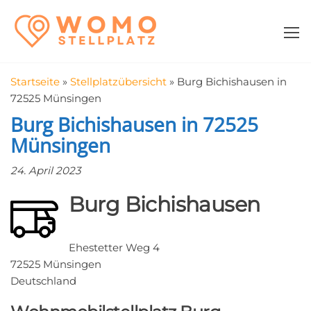
Zum
WomoStellplatz
Campingstellplätze
Inhalt
für Wohnmobile
springen
–
Wohnmobilstell
Startseite
»
Stellplatzübersicht
»
Burg Bichishausen in
in der Nähe fin
72525 Münsingen
Burg Bichishausen in 72525
Münsingen
24. April 2023
Burg Bichishausen
Ehestetter Weg 4
72525 Münsingen
Deutschland