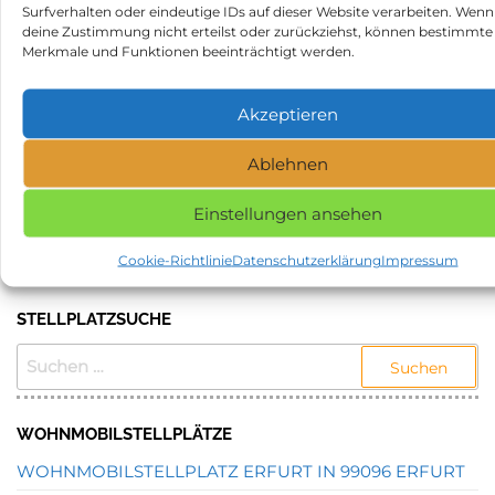
Beitragsnavigation
Vorheriger
N
ZURÜCK
WEITER
Surfverhalten oder eindeutige IDs auf dieser Website verarbeiten. Wenn
deine Zustimmung nicht erteilst oder zurückziehst, können bestimmte
Beitrag
Be
Wohnmobilstellplatz
Stellplatz am Weingut
Merkmale und Funktionen beeinträchtigt werden.
Diesdorf in 29413 Diesdorf
Feiten in 54340 Longuich
Kategorie
Stellplätze
Akzeptieren
Schlagwörter
Stellplatz in 72525 Münsingen
Ablehnen
NAME, STADT ODER POSTLEITZAHL DES
Einstellungen ansehen
GEWÜNSCHTEN STELLPLATZES EINGEBEN UND
SUCHEN.
Cookie-Richtlinie
Datenschutzerklärung
Impressum
STELLPLATZSUCHE
SUCHEN
NACH:
WOHNMOBILSTELLPLÄTZE
WOHNMOBILSTELLPLATZ ERFURT IN 99096 ERFURT