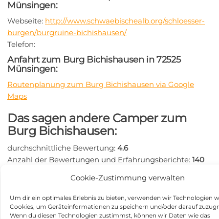
Münsingen:
Webseite:
http://www.schwaebischealb.org/schloesser-
burgen/burgruine-bichishausen/
Telefon:
Anfahrt zum Burg Bichishausen in 72525
Münsingen:
Routenplanung zum Burg Bichishausen via Google
Maps
Das sagen andere Camper zum
Burg Bichishausen:
durchschnittliche Bewertung:
4.6
Anzahl der Bewertungen und Erfahrungsberichte:
140
Hier findest Du Erfahrungsberichte und Bewertungen
Cookie-Zustimmung verwalten
zum Wohnmobilstellplatz Burg Bichishausen:
https://search.google.com/local/writereview?
Um dir ein optimales Erlebnis zu bieten, verwenden wir Technologien w
placeid=ChIJK-oJInmHmUcR9wcGjwHyGmE
Cookies, um Geräteinformationen zu speichern und/oder darauf zuzugr
Wenn du diesen Technologien zustimmst, können wir Daten wie das