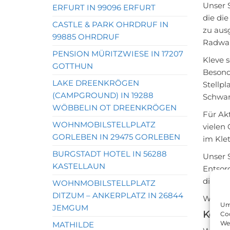
Unser S
ERFURT IN 99096 ERFURT
die di
CASTLE & PARK OHRDRUF IN
zu aus
99885 OHRDRUF
Radwan
PENSION MÜRITZWIESE IN 17207
Kleve s
GOTTHUN
Besond
LAKE DREENKRÖGEN
Stellp
(CAMPGROUND) IN 19288
Schwan
WÖBBELIN OT DREENKRÖGEN
Für Akt
WOHNMOBILSTELLPLATZ
vielen
GORLEBEN IN 29475 GORLEBEN
im Klet
BURGSTADT HOTEL IN 56288
Unser S
KASTELLAUN
Entsor
direkt
WOHNMOBILSTELLPLATZ
DITZUM – ANKERPLATZ IN 26844
Wir fr
Um 
JEMGUM
Kontak
Coo
We
MATHILDE