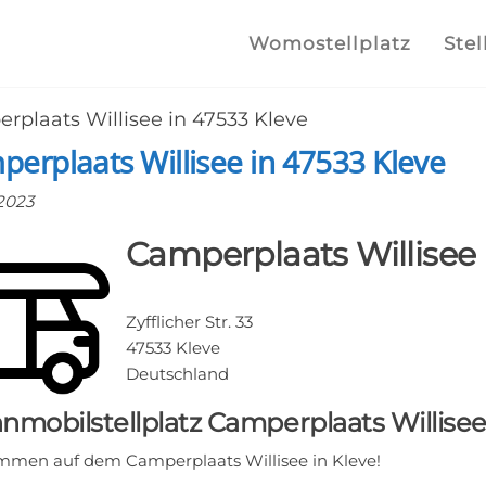
lplatz.com
e
Womostellplatz
Stel
lstellplätze
rplaats Willisee in 47533 Kleve
he finden
erplaats Willisee in 47533 Kleve
 2023
Camperplaats Willisee
Zyfflicher Str. 33
47533 Kleve
Deutschland
mobilstellplatz Camperplaats Willise
mmen auf dem Camperplaats Willisee in Kleve!