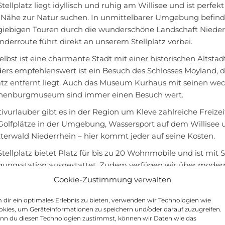
tellplatz liegt idyllisch und ruhig am Willisee und ist per
e Nähe zur Natur suchen. In unmittelbarer Umgebung befind
giebigen Touren durch die wunderschöne Landschaft Niederr
derroute führt direkt an unserem Stellplatz vorbei.
elbst ist eine charmante Stadt mit einer historischen Altsta
ers empfehlenswert ist ein Besuch des Schlosses Moyland, 
latz entfernt liegt. Auch das Museum Kurhaus mit seinen w
enburgmuseum sind immer einen Besuch wert.
ivurlauber gibt es in der Region um Kleve zahlreiche Freize
 Golfplätze in der Umgebung, Wassersport auf dem Willise
terwald Niederrhein – hier kommt jeder auf seine Kosten.
tellplatz bietet Platz für bis zu 20 Wohnmobile und ist mi
gungsstation ausgestattet. Zudem verfügen wir über modern
 am See. Auch Hunde sind bei uns herzlich willkommen.
Cookie-Zustimmung verwalten
euen uns auf Ihren Besuch auf dem Camperplaats Willisee in
dir ein optimales Erlebnis zu bieten, verwenden wir Technologien wie
tdaten zum Stellplatz in 47533 Kleve:
kies, um Geräteinformationen zu speichern und/oder darauf zuzugreifen.
nn du diesen Technologien zustimmst, können wir Daten wie das