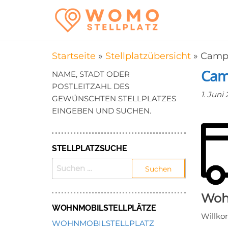
Zum
WomoStel
Campingstellplätz
Inhalt
für Wohnmobile
–
springen
Wohnmobi
Startseite
»
Stellplatzübersicht
»
Campe
in der Nä
Camp
NAME, STADT ODER
POSTLEITZAHL DES
1. Juni
GEWÜNSCHTEN STELLPLATZES
EINGEBEN UND SUCHEN.
STELLPLATZSUCHE
SUCHEN
NACH:
Wohn
WOHNMOBILSTELLPLÄTZE
Willko
WOHNMOBILSTELLPLATZ