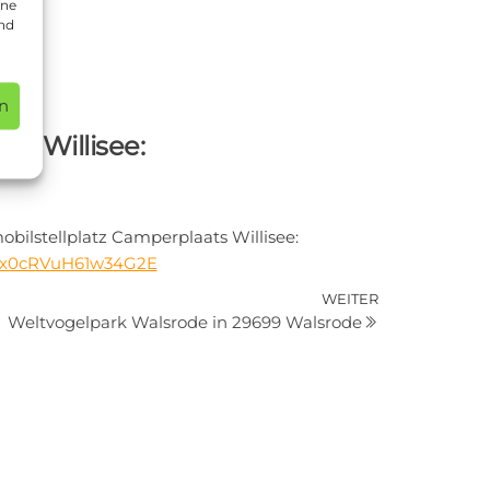
ine
und
n
s Willisee:
ilstellplatz Camperplaats Willisee:
w11x0cRVuH61w34G2E
Nächster
WEITER
Weltvogelpark Walsrode in 29699 Walsrode
Beitrag