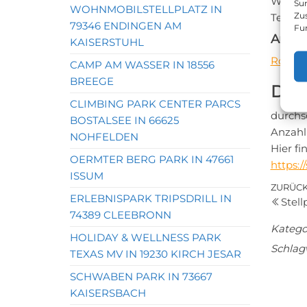
Websei
Sur
WOHNMOBILSTELLPLATZ IN
Zu
Telefo
79346 ENDINGEN AM
Fu
Anfah
KAISERSTUHL
Routen
CAMP AM WASSER IN 18556
BREEGE
Das 
CLIMBING PARK CENTER PARCS
durchs
BOSTALSEE IN 66625
Anzahl
NOHFELDEN
Hier f
OERMTER BERG PARK IN 47661
https:
ISSUM
Bei
Vorher
ZURÜC
ERLEBNISPARK TRIPSDRILL IN
Stell
Beitrag
74389 CLEEBRONN
Katego
HOLIDAY & WELLNESS PARK
Schlag
TEXAS MV IN 19230 KIRCH JESAR
SCHWABEN PARK IN 73667
KAISERSBACH