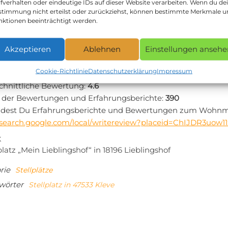
te:
http://www.willisee.de/
fverhalten oder eindeutige IDs auf dieser Website verarbeiten. Wenn du de
stimmung nicht erteilst oder zurückziehst, können bestimmte Merkmale 
n: +49 170 8604008
nktionen beeinträchtigt werden.
rt zum Camperplaats Willisee in 47533 Kleve:
planung zum Camperplaats Willisee via Google Maps
Akzeptieren
Ablehnen
Einstellungen ansehe
sagen andere Camper zum Camperplaat
Cookie-Richtlinie
Datenschutzerklärung
Impressum
chnittliche Bewertung:
4.6
 der Bewertungen und Erfahrungsberichte:
390
indest Du Erfahrungsberichte und Bewertungen zum Wohnmob
//search.google.com/local/writereview?placeid=ChIJDR3uo
tragsnavigation
iger
K
platz „Mein Lieblingshof“ in 18196 Lieblingshof
rie
Stellplätze
wörter
Stellplatz in 47533 Kleve