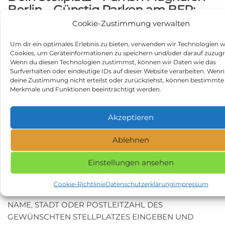
Berlin – Günstig Parken am BER:
Cookie-Zustimmung verwalten
durchschnittliche Bewertung:
4.5
Anzahl der Bewertungen und Erfahrungsberichte:
1,269
Um dir ein optimales Erlebnis zu bieten, verwenden wir Technologien w
Hier findest Du Erfahrungsberichte und Bewertungen
Cookies, um Geräteinformationen zu speichern und/oder darauf zuzugr
Wenn du diesen Technologien zustimmst, können wir Daten wie das
zum Wohnmobilstellplatz Dein Stellplatz – Parken
Surfverhalten oder eindeutige IDs auf dieser Website verarbeiten. Wenn
Flughafen Berlin – Günstig Parken am BER:
deine Zustimmung nicht erteilst oder zurückziehst, können bestimmte
https://search.google.com/local/writereview?
Merkmale und Funktionen beeinträchtigt werden.
placeid=ChIJCQ0aOsVHqEcRqa72HPeFMOY
Beitragsnavigation
Vorheriger
N
ZURÜCK
WEITER
Akzeptieren
Beitrag
Be
Werra-Burgen-Steig in
Wassersportclub Eibelstadt
Ablehnen
98673 Eisfeld
e.V. in 97246 Eibelstadt
Kategorie
Stellplätze
Einstellungen ansehen
Schlagwörter
Stellplatz in 12526 Berlin
Cookie-Richtlinie
Datenschutzerklärung
Impressum
NAME, STADT ODER POSTLEITZAHL DES
GEWÜNSCHTEN STELLPLATZES EINGEBEN UND