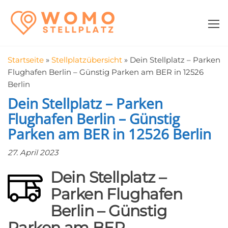
Zum
WomoStellplatz
Campingstellplätze
Inhalt
für Wohnmobile
springen
–
Wohnmobilstell
Startseite
»
Stellplatzübersicht
»
Dein Stellplatz – Parken
in der Nähe fin
Flughafen Berlin – Günstig Parken am BER in 12526
Berlin
Dein Stellplatz – Parken
Flughafen Berlin – Günstig
Parken am BER in 12526 Berlin
27. April 2023
Dein Stellplatz –
Parken Flughafen
Berlin – Günstig
Parken am BER