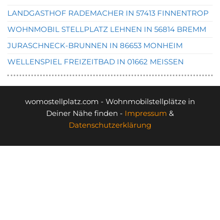
LANDGASTHOF RADEMACHER IN 57413 FINNENTROP
WOHNMOBIL STELLPLATZ LEHNEN IN 56814 BREMM
JURASCHNECK-BRUNNEN IN 86653 MONHEIM
WELLENSPIEL FREIZEITBAD IN 01662 MEISSEN
womostellplatz.com - Wohnmobilstellplätze in
Deiner Nähe finden -
Impressum
&
Datenschutzerklärung