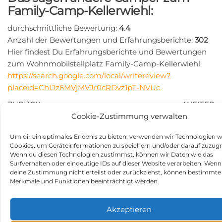
Family-Camp-Kellerwiehl:
durchschnittliche Bewertung:
4.4
Anzahl der Bewertungen und Erfahrungsberichte:
302
Hier findest Du Erfahrungsberichte und Bewertungen
zum Wohnmobilstellplatz Family-Camp-Kellerwiehl:
https://search.google.com/local/writereview?
placeid=ChIJz6MVjMVJr0cRDvz1pT-NVUc
Beitragsnavigation
Vorheriger
N
ZURÜCK
WEITER
Beitrag
Be
Cookie-Zustimmung verwalten
Zum Possen – Freizeit-
Reisemobilplatz in 76530
und Erholungspark in
Baden-Baden
Um dir ein optimales Erlebnis zu bieten, verwenden wir Technologien w
99706 Sondershausen
Cookies, um Geräteinformationen zu speichern und/oder darauf zuzugr
Wenn du diesen Technologien zustimmst, können wir Daten wie das
Kategorie
Stellplätze
Surfverhalten oder eindeutige IDs auf dieser Website verarbeiten. Wenn
deine Zustimmung nicht erteilst oder zurückziehst, können bestimmte
Schlagwörter
Stellplatz in 39517 Bittkau
Merkmale und Funktionen beeinträchtigt werden.
NAME, STADT ODER POSTLEITZAHL DES
Akzeptieren
GEWÜNSCHTEN STELLPLATZES EINGEBEN UND