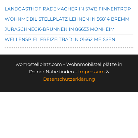
LANDGASTHOF RADEMACHER IN 57413 FINNENTROP
WOHNMOBIL STELLPLATZ LEHNEN IN 56814 BREMM
JURASCHNECK-BRUNNEN IN 86653 MONHEIM
WELLENSPIEL FREIZEITBAD IN 01662 MEISSEN
womostellplatz.com - Wohnmobilstellplätze in
Deiner Nähe finden -
Impressum
&
Datenschutzerklärung