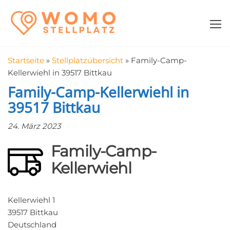
Zum
WomoStellplatz
Campingstellplätze
Inhalt
für Wohnmobile
springen
–
Wohnmobilstell
Startseite
»
Stellplatzübersicht
»
Family-Camp-
in der Nähe fin
Kellerwiehl in 39517 Bittkau
Family-Camp-Kellerwiehl in
39517 Bittkau
24. März 2023
Family-Camp-
Kellerwiehl
Kellerwiehl 1
39517 Bittkau
Deutschland