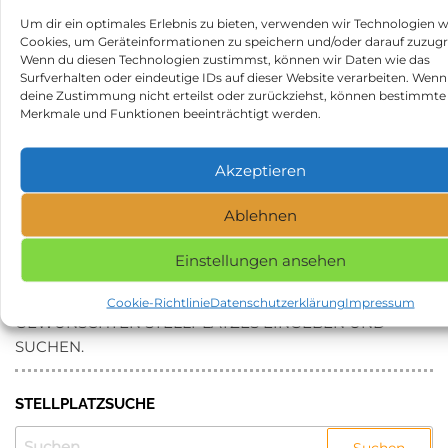
https://search.google.com/local/writereview?
Um dir ein optimales Erlebnis zu bieten, verwenden wir Technologien w
placeid=ChIJ8YKLNnmRlUcR2jwtUGBDWkE
Cookies, um Geräteinformationen zu speichern und/oder darauf zuzugr
Wenn du diesen Technologien zustimmst, können wir Daten wie das
Beitragsnavigation
Vorheriger
N
ZURÜCK
WEITER
Surfverhalten oder eindeutige IDs auf dieser Website verarbeiten. Wenn
deine Zustimmung nicht erteilst oder zurückziehst, können bestimmte
Beitrag
Be
WOMOFLEX GmbH
SW Gotha GmbH /
Merkmale und Funktionen beeinträchtigt werden.
Hallenstellplätze für
Wohnmobile Gotha in
Wohnmobile und Oldtimer
99867 Gotha
Akzeptieren
in 10439 Berlin
Kategorie
Stellplätze
Ablehnen
Schlagwörter
Stellplatz in 66625 Nohfelden
Einstellungen ansehen
NAME, STADT ODER POSTLEITZAHL DES
Cookie-Richtlinie
Datenschutzerklärung
Impressum
GEWÜNSCHTEN STELLPLATZES EINGEBEN UND
SUCHEN.
STELLPLATZSUCHE
SUCHEN