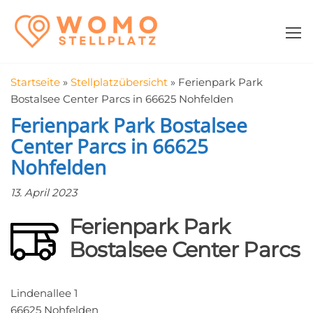
Zum
WomoStellplatz
Campingstellplätze
Inhalt
für Wohnmobile
springen
–
Wohnmobilstell
Startseite
»
Stellplatzübersicht
»
Ferienpark Park
in der Nähe fin
Bostalsee Center Parcs in 66625 Nohfelden
Ferienpark Park Bostalsee
Center Parcs in 66625
Nohfelden
13. April 2023
Ferienpark Park
Bostalsee Center Parcs
Lindenallee 1
66625 Nohfelden