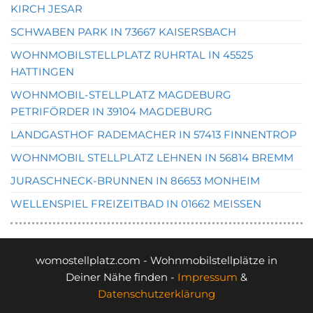
KIRCH JESAR
SCHWABEN PARK IN 73667 KAISERSBACH
WOHNMOBILSTELLPLATZ RUHRTAL IN 45525
HATTINGEN
WOHNMOBIL-STELLPLATZ MAGDEBURG
PETRIFÖRDER IN 39104 MAGDEBURG
LANDGASTHOF RADEMACHER IN 57413 FINNENTROP
WOHNMOBIL STELLPLATZ LEHNEN IN 56814 BREMM
JURASCHNECK-BRUNNEN IN 86653 MONHEIM
WELLENSPIEL FREIZEITBAD IN 01662 MEISSEN
womostellplatz.com - Wohnmobilstellplätze in
Deiner Nähe finden -
Impressum
&
Datenschutzerklärung