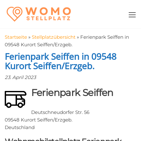
Zum
WomoStellplatz
Campingstellplätze
Inhalt
für Wohnmobile
springen
–
Wohnmobilstell
Startseite
»
Stellplatzübersicht
»
Ferienpark Seiffen in
in der Nähe fin
09548 Kurort Seiffen/Erzgeb.
Ferienpark Seiffen in 09548
Kurort Seiffen/Erzgeb.
23. April 2023
Ferienpark Seiffen
Deutschneudorfer Str. 56
09548 Kurort Seiffen/Erzgeb.
Deutschland