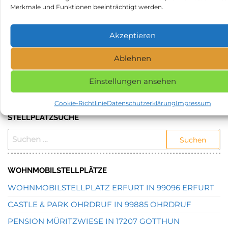
Merkmale und Funktionen beeinträchtigt werden.
Kategorie
Stellplätze
Schlagwörter
Stellplatz in 09548 Kurort Seiffen/Erzgeb.
Akzeptieren
Ablehnen
NAME, STADT ODER POSTLEITZAHL DES
GEWÜNSCHTEN STELLPLATZES EINGEBEN UND
Einstellungen ansehen
SUCHEN.
Cookie-Richtlinie
Datenschutzerklärung
Impressum
STELLPLATZSUCHE
SUCHEN
NACH:
WOHNMOBILSTELLPLÄTZE
WOHNMOBILSTELLPLATZ ERFURT IN 99096 ERFURT
CASTLE & PARK OHRDRUF IN 99885 OHRDRUF
PENSION MÜRITZWIESE IN 17207 GOTTHUN