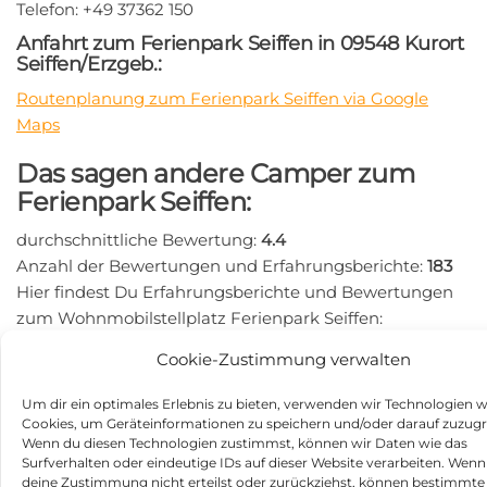
Telefon: +49 37362 150
Anfahrt zum Ferienpark Seiffen in 09548 Kurort
Seiffen/Erzgeb.:
Routenplanung zum Ferienpark Seiffen via Google
Maps
Das sagen andere Camper zum
Ferienpark Seiffen:
durchschnittliche Bewertung:
4.4
Anzahl der Bewertungen und Erfahrungsberichte:
183
Hier findest Du Erfahrungsberichte und Bewertungen
zum Wohnmobilstellplatz Ferienpark Seiffen:
https://search.google.com/local/writereview?
Cookie-Zustimmung verwalten
placeid=ChIJ0RQfhWj3CUcRJKNrIdl9aIA
Beitragsnavigation
Um dir ein optimales Erlebnis zu bieten, verwenden wir Technologien w
Vorheriger
N
ZURÜCK
WEITER
Cookies, um Geräteinformationen zu speichern und/oder darauf zuzugr
Beitrag
Be
Ferienanlage Erzeberg in
Wohnmobilstellplatz
Wenn du diesen Technologien zustimmst, können wir Daten wie das
34308 Bad Emstal
Wolfegg in 88364 Wolfegg
Surfverhalten oder eindeutige IDs auf dieser Website verarbeiten. Wenn
deine Zustimmung nicht erteilst oder zurückziehst, können bestimmte