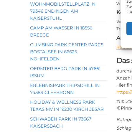
Sur
wünsch
WOHNMOBILSTELLPLATZ IN
Zu
79346 ENDINGEN AM
Konta
Fu
KAISERSTUHL
Websei
CAMP AM WASSER IN 18556
Telefon
BREEGE
Anfah
CLIMBING PARK CENTER PARCS
Routen
BOSTALSEE IN 66625
NOHFELDEN
Das 
OERMTER BERG PARK IN 47661
durchs
ISSUM
Anzahl
Hier f
ERLEBNISPARK TRIPSDRILL IN
https:
74389 CLEEBRONN
Bei
Vorher
HOLIDAY & WELLNESS PARK
ZURÜC
Pinn
Beitrag
TEXAS MV IN 19230 KIRCH JESAR
SCHWABEN PARK IN 73667
Katego
KAISERSBACH
Schlag