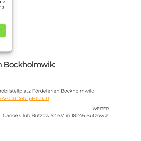
ine
und
n
rup:
n Bockholmwik:
ilstellplatz Fördeferien Bockholmwik:
M99As0cRDeb_pH1UJJ0
Nächster
WEITER
Canoe Club Bützow 52 e.V. in 18246 Bützow
Beitrag