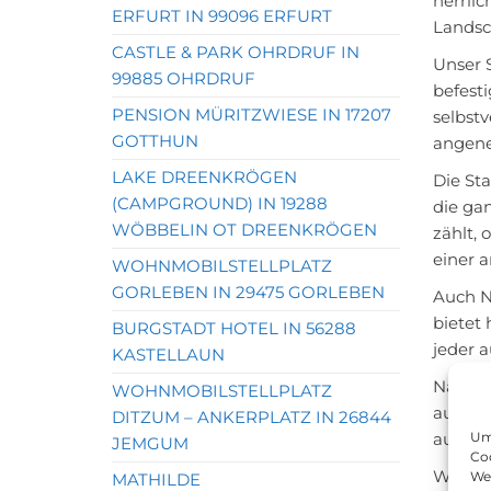
herrli
ERFURT IN 99096 ERFURT
Landsc
CASTLE & PARK OHRDRUF IN
Unser S
99885 OHRDRUF
befest
PENSION MÜRITZWIESE IN 17207
selbstv
GOTTHUN
angene
LAKE DREENKRÖGEN
Die St
(CAMPGROUND) IN 19288
die ga
WÖBBELIN OT DREENKRÖGEN
zählt, 
einer 
WOHNMOBILSTELLPLATZ
GORLEBEN IN 29475 GORLEBEN
Auch N
bietet
BURGSTADT HOTEL IN 56288
jeder a
KASTELLAUN
Nach e
WOHNMOBILSTELLPLATZ
ausklin
DITZUM – ANKERPLATZ IN 26844
Um 
ausklin
JEMGUM
Coo
Wir fr
We
MATHILDE