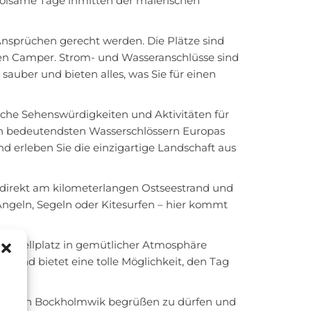
rholsame Tage inmitten der malerischen
n Ansprüchen gerecht werden. Die Plätze sind
ren Camper. Strom- und Wasseranschlüsse sind
auber und bieten alles, was Sie für einen
iche Sehenswürdigkeiten und Aktivitäten für
den bedeutendsten Wasserschlössern Europas
d erleben Sie die einzigartige Landschaft aus
 direkt am kilometerlangen Ostseestrand und
Angeln, Segeln oder Kitesurfen – hier kommt
m Stellplatz in gemütlicher Atmosphäre
in und bietet eine tolle Möglichkeit, den Tag
deferien Bockholmwik begrüßen zu dürfen und