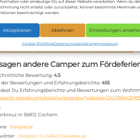
fverhalten oder eindeutige IDs auf dieser Website verarbeiten. Wenn du de
en Ihnen einen unvergesslichen Aufenthalt!
stimmung nicht erteilst oder zurückziehst, können bestimmte Merkmale 
ktdaten zum Stellplatz in 24960 Munkbrarup:
nktionen beeinträchtigt werden.
te:
http://www.foerdeferien-bockholmwik.de/
Akzeptieren
Ablehnen
Einstellungen ansehe
: +49 4631 2088
rt zum Fördeferien Bockholmwik in 24960 Munkbra
Cookie-Richtlinie
Datenschutzerklärung
Impressum
planung zum Fördeferien Bockholmwik via Google Maps
sagen andere Camper zum Fördeferie
chnittliche Bewertung:
4.5
 der Bewertungen und Erfahrungsberichte:
455
indest Du Erfahrungsberichte und Bewertungen zum Wohnmob
//search.google.com/local/writereview?placeid=ChIJBRm2
tragsnavigation
iger
K
erkreuz in 56812 Cochem
rie
Stellplätze
wörter
Stellplatz in 24960 Munkbrarup