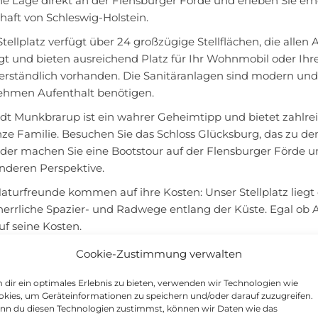
che Lage direkt an der Flensburger Förde und erleben Sie e
haft von Schleswig-Holstein.
tellplatz verfügt über 24 großzügige Stellflächen, die alle
igt und bieten ausreichend Platz für Ihr Wohnmobil oder Ih
erständlich vorhanden. Die Sanitäranlagen sind modern und s
hmen Aufenthalt benötigen.
adt Munkbrarup ist ein wahrer Geheimtipp und bietet zahlre
nze Familie. Besuchen Sie das Schloss Glücksburg, das zu 
oder machen Sie eine Bootstour auf der Flensburger Förde un
anderen Perspektive.
aturfreunde kommen auf ihre Kosten: Unser Stellplatz liegt
 herrliche Spazier- und Radwege entlang der Küste. Egal ob 
uf seine Kosten.
inem ereignisreichen Tag können Sie den Abend auf unsere
Cookie-Zustimmung verwalten
gen lassen. Unser Grillplatz lädt zum gemeinsamen Grillen e
dir ein optimales Erlebnis zu bieten, verwenden wir Technologien wie
gen zu lassen.
kies, um Geräteinformationen zu speichern und/oder darauf zuzugreifen.
euen uns darauf, Sie auf unserem Wohnmobil Stellplatz För
nn du diesen Technologien zustimmst, können wir Daten wie das