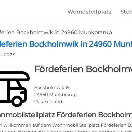
lplatz.com
e
Womostellplatz
Stel
lstellplätze
ferien Bockholmwik in 24960 Munkbrarup
he finden
deferien Bockholmwik in 24960 Mun
rz 2023
Fördeferien Bockholm
Bockholmwik 19
24960 Munkbrarup
Deutschland
mobilstellplatz Fördeferien Bockhol
ch willkommen auf dem Wohnmobil Stellplatz Fördeferien B