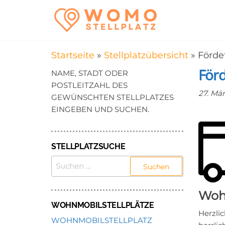
Zum
WomoStel
Campingstellplätz
Inhalt
für Wohnmobile
–
springen
Wohnmobi
Startseite
»
Stellplatzübersicht
»
Förde
in der Nä
För
NAME, STADT ODER
POSTLEITZAHL DES
27. Mä
GEWÜNSCHTEN STELLPLATZES
EINGEBEN UND SUCHEN.
STELLPLATZSUCHE
SUCHEN
NACH:
Wohn
WOHNMOBILSTELLPLÄTZE
Herzli
WOHNMOBILSTELLPLATZ