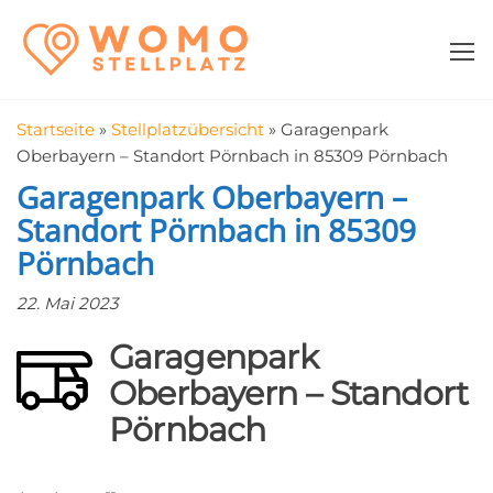
Zum
WomoStellplatz
Campingstellplätze
Inhalt
für Wohnmobile
springen
–
Wohnmobilstell
Startseite
»
Stellplatzübersicht
»
Garagenpark
in der Nähe fin
Oberbayern – Standort Pörnbach in 85309 Pörnbach
Garagenpark Oberbayern –
Standort Pörnbach in 85309
Pörnbach
22. Mai 2023
Garagenpark
Oberbayern – Standort
Pörnbach