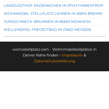
LANDGASTHOF RADEMACHER IN 57413 FINNENTROP
WOHNMOBIL STELLPLATZ LEHNEN IN 56814 BREMM
JURASCHNECK-BRUNNEN IN 86653 MONHEIM
WELLENSPIEL FREIZEITBAD IN 01662 MEISSEN
womostellplatz.com - Wohnmobilstellplätze in
Deiner Nähe finden -
Impressum
&
Datenschutzerklärung