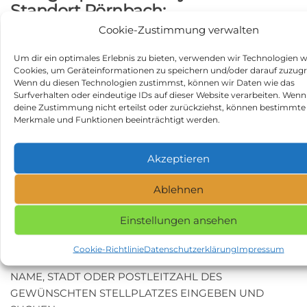
Standort Pörnbach:
Cookie-Zustimmung verwalten
durchschnittliche Bewertung:
4.9
Anzahl der Bewertungen und Erfahrungsberichte:
8
Um dir ein optimales Erlebnis zu bieten, verwenden wir Technologien w
Hier findest Du Erfahrungsberichte und Bewertungen
Cookies, um Geräteinformationen zu speichern und/oder darauf zuzugr
Wenn du diesen Technologien zustimmst, können wir Daten wie das
zum Wohnmobilstellplatz Garagenpark Oberbayern –
Surfverhalten oder eindeutige IDs auf dieser Website verarbeiten. Wenn
Standort Pörnbach:
deine Zustimmung nicht erteilst oder zurückziehst, können bestimmte
https://search.google.com/local/writereview?
Merkmale und Funktionen beeinträchtigt werden.
placeid=ChIJtaU8eMNZnkcROzVfx5Be3Rw
Beitragsnavigation
Vorheriger
N
ZURÜCK
WEITER
Akzeptieren
Beitrag
Be
TipiHof in 88605 Sauldorf
Niederburg Kobern in
Ablehnen
56330 Kobern-Gondorf
Kategorie
Stellplätze
Einstellungen ansehen
Schlagwörter
Stellplatz in 85309 Pörnbach
Cookie-Richtlinie
Datenschutzerklärung
Impressum
NAME, STADT ODER POSTLEITZAHL DES
GEWÜNSCHTEN STELLPLATZES EINGEBEN UND