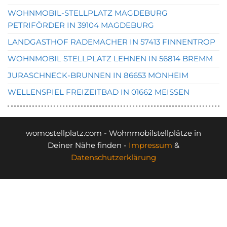
WOHNMOBIL-STELLPLATZ MAGDEBURG
PETRIFÖRDER IN 39104 MAGDEBURG
LANDGASTHOF RADEMACHER IN 57413 FINNENTROP
WOHNMOBIL STELLPLATZ LEHNEN IN 56814 BREMM
JURASCHNECK-BRUNNEN IN 86653 MONHEIM
WELLENSPIEL FREIZEITBAD IN 01662 MEISSEN
womostellplatz.com - Wohnmobilstellplätze in
Deiner Nähe finden -
Impressum
&
Datenschutzerklärung