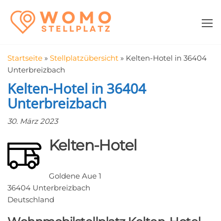
Zum
WomoStellplatz
Campingstellplätze
Inhalt
für Wohnmobile
springen
–
Wohnmobilstell
Startseite
»
Stellplatzübersicht
»
Kelten-Hotel in 36404
in der Nähe fin
Unterbreizbach
Kelten-Hotel in 36404
Unterbreizbach
30. März 2023
Kelten-Hotel
Goldene Aue 1
36404 Unterbreizbach
Deutschland