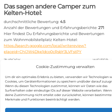
Das sagen andere Camper zum
Kelten-Hotel:
durchschnittliche Bewertung:
4.5
Anzahl der Bewertungen und Erfahrungsberichte:
271
Hier findest Du Erfahrungsberichte und Bewertungen
zum Wohnmobilstellplatz Kelten-Hotel:
https://search.google.com/local/writereview?
placeid=ChIJW4Dkp1dco0cRsbY3LVFstPY
Beitragsnavigation
Vorheriger
N
ZURÜCK
WEITER
Beitrag
Be
VulkanTherme &
Ferienwohnungen &
Cookie-Zustimmung verwalten
VulkanSauna in 36358
Hofladen im Obsthof
Um dir ein optimales Erlebnis zu bieten, verwenden wir Technologien w
Herbstein
Steffelin in 88677 Markdorf
Cookies, um Geräteinformationen zu speichern und/oder darauf zuzugr
Wenn du diesen Technologien zustimmst, können wir Daten wie das
Surfverhalten oder eindeutige IDs auf dieser Website verarbeiten. Wenn
Kategorie
Stellplätze
deine Zustimmung nicht erteilst oder zurückziehst, können bestimmte
Merkmale und Funktionen beeinträchtigt werden.
Schlagwörter
Stellplatz in 36404 Unterbreizbach