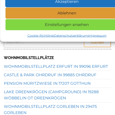
Akzeptieren
NAME, STADT ODER POSTLEITZAHL DES
GEWÜNSCHTEN STELLPLATZES EINGEBEN UND
Ablehnen
SUCHEN.
Einstellungen ansehen
STELLPLATZSUCHE
Cookie-Richtlinie
Datenschutzerklärung
Impressum
SUCHEN
NACH:
WOHNMOBILSTELLPLÄTZE
WOHNMOBILSTELLPLATZ ERFURT IN 99096 ERFURT
CASTLE & PARK OHRDRUF IN 99885 OHRDRUF
PENSION MÜRITZWIESE IN 17207 GOTTHUN
LAKE DREENKRÖGEN (CAMPGROUND) IN 19288
WÖBBELIN OT DREENKRÖGEN
WOHNMOBILSTELLPLATZ GORLEBEN IN 29475
GORLEBEN