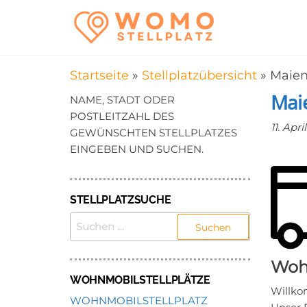
Zum
WomoStel
Campingstellplätz
Inhalt
für Wohnmobile
–
springen
Wohnmobi
Startseite
»
Stellplatzübersicht
»
Maien
in der Nä
Maie
NAME, STADT ODER
POSTLEITZAHL DES
11. Apri
GEWÜNSCHTEN STELLPLATZES
EINGEBEN UND SUCHEN.
STELLPLATZSUCHE
SUCHEN
NACH:
Wohn
WOHNMOBILSTELLPLÄTZE
Willko
WOHNMOBILSTELLPLATZ