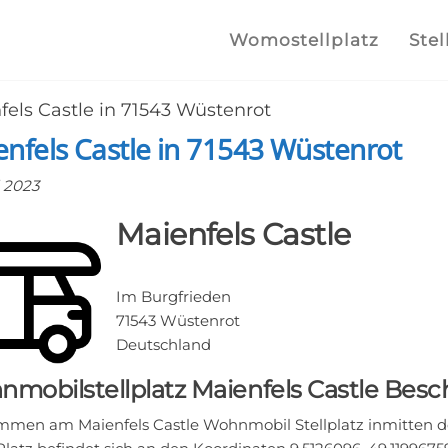
lplatz.com
e
Womostellplatz
Stel
lstellplätze
fels Castle in 71543 Wüstenrot
he finden
nfels Castle in 71543 Wüstenrot
l 2023
Maienfels Castle
Im Burgfrieden
71543 Wüstenrot
Deutschland
mobilstellplatz Maienfels Castle Bes
mmen am Maienfels Castle Wohnmobil Stellplatz inmitten de