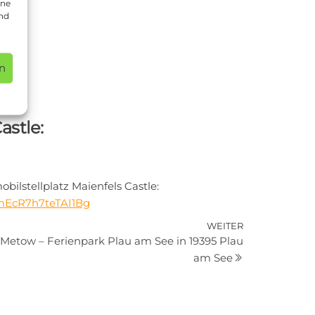
ine
und
n
stle:
lstellplatz Maienfels Castle:
lImEcR7h7teTAI1Bg
Nächster
WEITER
 Metow – Ferienpark Plau am See in 19395 Plau
Beitrag
am See