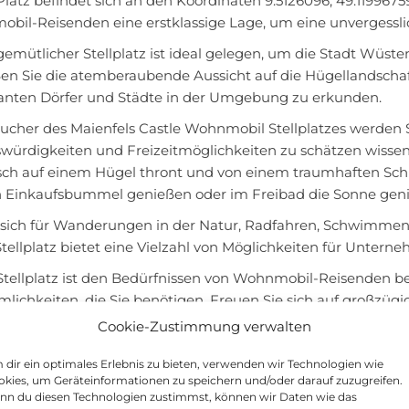
Platz befindet sich an den Koordinaten 9.5126096, 49.11996
bil-Reisenden eine erstklassige Lage, um eine unvergesslic
gemütlicher Stellplatz ist ideal gelegen, um die Stadt Wüs
en Sie die atemberaubende Aussicht auf die Hügellandschaf
nten Dörfer und Städte in der Umgebung zu erkunden.
sucher des Maienfels Castle Wohnmobil Stellplatzes werden S
würdigkeiten und Freizeitmöglichkeiten zu schätzen wissen.
sch auf einem Hügel thront und von einem traumhaften Sch
n Einkaufsbummel genießen oder im Freibad die Sonne gen
 sich für Wanderungen in der Natur, Radfahren, Schwimmen 
Stellplatz bietet eine Vielzahl von Möglichkeiten für Unte
Stellplatz ist den Bedürfnissen von Wohnmobil-Reisenden be
lichkeiten, die Sie benötigen. Freuen Sie sich auf großzügi
htungen und viele weitere Annehmlichkeiten, die Ihren Aufe
Cookie-Zustimmung verwalten
den alle Camper und Wohnmobil-Reisenden herzlich ein, unse
dir ein optimales Erlebnis zu bieten, verwenden wir Technologien wie
ng von Wüstenrot bei einem Aufenthalt am Maienfels Castl
kies, um Geräteinformationen zu speichern und/oder darauf zuzugreifen.
 uns auf Ihren Besuch!
nn du diesen Technologien zustimmst, können wir Daten wie das