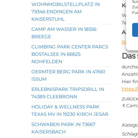
Sur
WOHNMOBILSTELLPLATZ IN
Konta
Zu
79346 ENDINGEN AM
Fu
Websei
KAISERSTUHL
Telefon
CAMP AM WASSER IN 18556
Anfah
BREEGE
Routen
CLIMBING PARK CENTER PARCS
BOSTALSEE IN 66625
Das 
NOHFELDEN
durchs
OERMTER BERG PARK IN 47661
Anzahl
ISSUM
Hier f
https:
ERLEBNISPARK TRIPSDRILL IN
74389 CLEEBRONN
Bei
Vorher
ZURÜC
Camp
Beitrag
HOLIDAY & WELLNESS PARK
TEXAS MV IN 19230 KIRCH JESAR
SCHWABEN PARK IN 73667
Katego
KAISERSBACH
Schlag