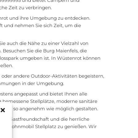
7599999995 und bietet Campern und
he Zeit zu verbringen.
tenrot und ihre Umgebung zu entdecken.
t und nehmen Sie sich Zeit, um die
ie auch die Nähe zu einer Vielzahl von
 Besuchen Sie die Burg Maienfels, die
losspark umgeben ist. In Wüstenrot können
ießen.
oder andere Outdoor-Aktivitäten begeistern,
rnehmungen in der Umgebung.
stens angepasst und bietet Ihnen alle
g bemessene Stellplätze, moderne sanitäre
nthalt so angenehm wie möglich gestalten.
re Gastfreundschaft und die herrliche
e Wohnmobil Stellplatz zu genießen. Wir