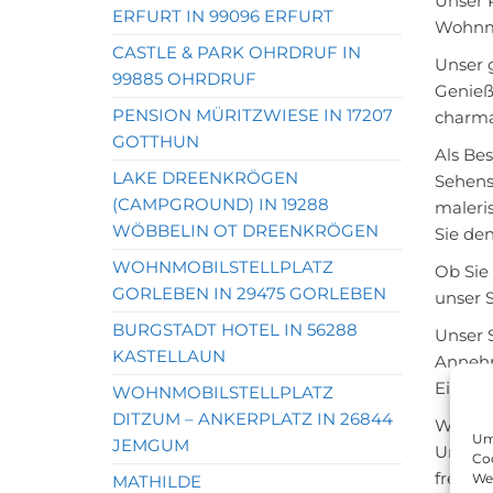
Unser 
ERFURT IN 99096 ERFURT
Wohnmo
CASTLE & PARK OHRDRUF IN
Unser 
99885 OHRDRUF
Genieß
PENSION MÜRITZWIESE IN 17207
charma
GOTTHUN
Als Be
LAKE DREENKRÖGEN
Sehens
(CAMPGROUND) IN 19288
maleri
WÖBBELIN OT DREENKRÖGEN
Sie de
WOHNMOBILSTELLPLATZ
Ob Sie
GORLEBEN IN 29475 GORLEBEN
unser 
BURGSTADT HOTEL IN 56288
Unser 
KASTELLAUN
Annehm
Einric
WOHNMOBILSTELLPLATZ
DITZUM – ANKERPLATZ IN 26844
Wir la
Um 
JEMGUM
Umgebu
Coo
freuen
We
MATHILDE