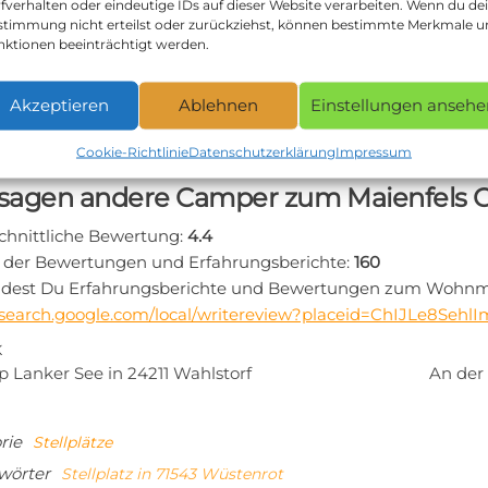
fverhalten oder eindeutige IDs auf dieser Website verarbeiten. Wenn du de
ktdaten zum Stellplatz in 71543 Wüstenrot:
stimmung nicht erteilst oder zurückziehst, können bestimmte Merkmale 
nktionen beeinträchtigt werden.
te:
https://de.wikipedia.org/wiki/Burg_Maienfels
:
Akzeptieren
Ablehnen
Einstellungen ansehe
rt zum Maienfels Castle in 71543 Wüstenrot:
planung zum Maienfels Castle via Google Maps
Cookie-Richtlinie
Datenschutzerklärung
Impressum
sagen andere Camper zum Maienfels Ca
chnittliche Bewertung:
4.4
 der Bewertungen und Erfahrungsberichte:
160
indest Du Erfahrungsberichte und Bewertungen zum Wohnmobi
//search.google.com/local/writereview?placeid=ChIJLe8Seh
tragsnavigation
iger
K
 Lanker See in 24211 Wahlstorf
An der
rie
Stellplätze
wörter
Stellplatz in 71543 Wüstenrot