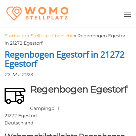
Zum
WomoStellplatz
Campingstellplätze
Inhalt
für Wohnmobile
springen
–
Wohnmobilstell
Startseite
»
Stellplatzübersicht
»
Regenbogen Egestorf
in der Nähe fin
in 21272 Egestorf
Regenbogen Egestorf in 21272
Egestorf
22. Mai 2023
Regenbogen Egestorf
Campingpl. 1
21272 Egestorf
Deutschland