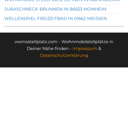
JURASCHNECK-BRUNNEN IN 86653 MONHEIM
WELLENSPIEL FREIZEITBAD IN 01662 MEISSEN
womostellplatz.com - Wohnmobilstellplätze in
Deiner Nähe finden -
Impressum
&
Datenschutzerklärung