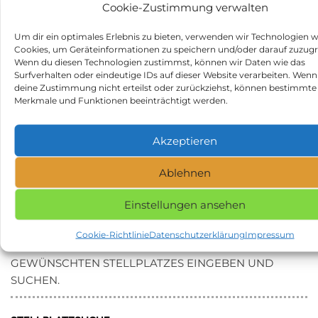
Cookie-Zustimmung verwalten
Anzahl der Bewertungen und Erfahrungsberichte:
246
Hier findest Du Erfahrungsberichte und Bewertungen
Um dir ein optimales Erlebnis zu bieten, verwenden wir Technologien w
zum Wohnmobilstellplatz Regenbogen Egestorf:
Cookies, um Geräteinformationen zu speichern und/oder darauf zuzugr
Wenn du diesen Technologien zustimmst, können wir Daten wie das
https://search.google.com/local/writereview?
Surfverhalten oder eindeutige IDs auf dieser Website verarbeiten. Wenn
placeid=ChIJg4Fd92_HsUcRS26B7WD8MZA
deine Zustimmung nicht erteilst oder zurückziehst, können bestimmte
Beitragsnavigation
Merkmale und Funktionen beeinträchtigt werden.
Vorheriger
N
ZURÜCK
WEITER
Beitrag
Be
Water sports & leisure
Wohnmobilstellplatz Media
center Kreusch in 54338
Docks in 23554 Lübeck
Akzeptieren
Schweich
Ablehnen
Kategorie
Stellplätze
Schlagwörter
Einstellungen ansehen
Stellplatz in 21272 Egestorf
Cookie-Richtlinie
Datenschutzerklärung
Impressum
NAME, STADT ODER POSTLEITZAHL DES
GEWÜNSCHTEN STELLPLATZES EINGEBEN UND
SUCHEN.