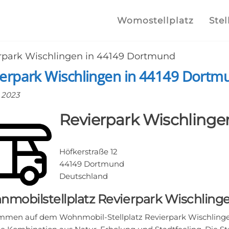
lplatz.com
e
Womostellplatz
Stel
lstellplätze
rpark Wischlingen in 44149 Dortmund
he finden
ierpark Wischlingen in 44149 Dortm
 2023
Revierpark Wischlinge
Höfkerstraße 12
44149 Dortmund
Deutschland
mobilstellplatz Revierpark Wischlin
mmen auf dem Wohnmobil-Stellplatz Revierpark Wischlingen