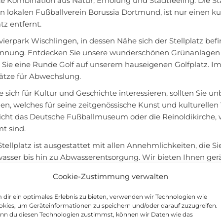
te Kombination aus Natur, Erholung und Stadtfeeling. Die S
n lokalen Fußballverein Borussia Dortmund, ist nur einen k
atz entfernt.
ierpark Wischlingen, in dessen Nähe sich der Stellplatz befin
nnung. Entdecken Sie unsere wunderschönen Grünanlagen u
n Sie eine Runde Golf auf unserem hauseigenen Golfplatz. 
lätze für Abwechslung.
ie sich für Kultur und Geschichte interessieren, sollten Si
n, welches für seine zeitgenössische Kunst und kulturellen 
cht das Deutsche Fußballmuseum oder die Reinoldikirche, we
t sind.
tellplatz ist ausgestattet mit allen Annehmlichkeiten, die 
asser bis hin zu Abwasserentsorgung. Wir bieten Ihnen geräu
bil und Zubehör. Das WLAN ist kostenlos und rund um die
Cookie-Zustimmung verwalten
Sie sich von uns zeigen, wie gut es sich an einem Ort verwei
dir ein optimales Erlebnis zu bieten, verwenden wir Technologien wie
nder verbindet. Wir freuen uns darauf, Sie bald bei uns beg
kies, um Geräteinformationen zu speichern und/oder darauf zuzugreifen.
ktdaten zum Stellplatz in 44149 Dortmund:
nn du diesen Technologien zustimmst, können wir Daten wie das