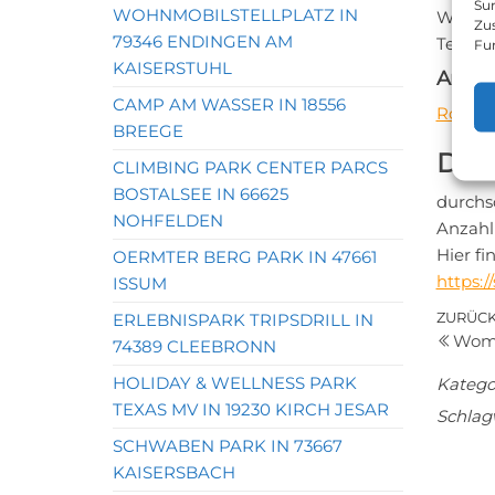
Sur
WOHNMOBILSTELLPLATZ IN
Websei
Zu
79346 ENDINGEN AM
Telefon
Fu
KAISERSTUHL
Anfah
CAMP AM WASSER IN 18556
Routen
BREEGE
Das 
CLIMBING PARK CENTER PARCS
BOSTALSEE IN 66625
durchs
NOHFELDEN
Anzahl
Hier f
OERMTER BERG PARK IN 47661
https:
ISSUM
Bei
Vorher
ZURÜC
ERLEBNISPARK TRIPSDRILL IN
Womo
Beitrag
74389 CLEEBRONN
HOLIDAY & WELLNESS PARK
Katego
TEXAS MV IN 19230 KIRCH JESAR
Schlag
SCHWABEN PARK IN 73667
KAISERSBACH