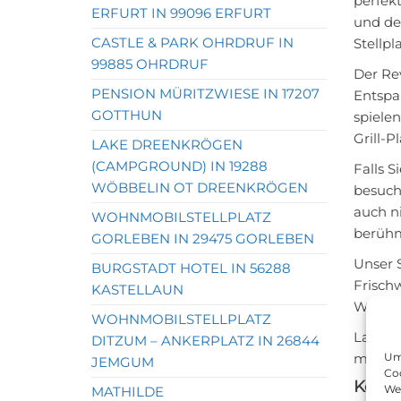
perfek
ERFURT IN 99096 ERFURT
und de
CASTLE & PARK OHRDRUF IN
Stellpl
99885 OHRDRUF
Der Rev
PENSION MÜRITZWIESE IN 17207
Entspa
GOTTHUN
spiele
Grill-P
LAKE DREENKRÖGEN
(CAMPGROUND) IN 19288
Falls S
WÖBBELIN OT DREENKRÖGEN
besuche
auch ni
WOHNMOBILSTELLPLATZ
berühm
GORLEBEN IN 29475 GORLEBEN
Unser S
BURGSTADT HOTEL IN 56288
Frischw
KASTELLAUN
Wohnmo
WOHNMOBILSTELLPLATZ
Lassen 
DITZUM – ANKERPLATZ IN 26844
Um 
miteina
JEMGUM
Coo
Konta
We
MATHILDE