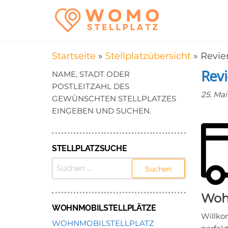
Zum
WomoStel
Campingstellplätz
Inhalt
für Wohnmobile
–
springen
Wohnmobi
Startseite
»
Stellplatzübersicht
»
Revie
in der Nä
Rev
NAME, STADT ODER
POSTLEITZAHL DES
25. Mai
GEWÜNSCHTEN STELLPLATZES
EINGEBEN UND SUCHEN.
STELLPLATZSUCHE
SUCHEN
NACH:
Wohn
WOHNMOBILSTELLPLÄTZE
Willko
WOHNMOBILSTELLPLATZ