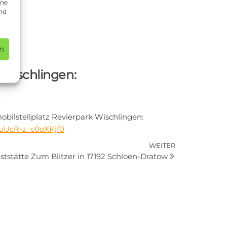
ine
und
n
Wischlingen:
ilstellplatz Revierpark Wischlingen:
ZuUcR-z_c0oXKjf0
Nächster
WEITER
tstätte Zum Blitzer in 17192 Schloen-Dratow
Beitrag