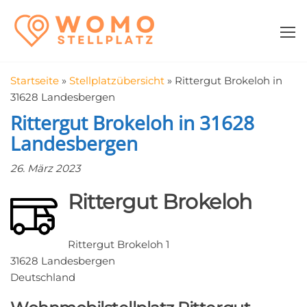
Zum
WomoStellplatz
Campingstellplätze
Inhalt
für Wohnmobile
springen
–
Wohnmobilstell
Startseite
»
Stellplatzübersicht
»
Rittergut Brokeloh in
in der Nähe fin
31628 Landesbergen
Rittergut Brokeloh in 31628
Landesbergen
26. März 2023
Rittergut Brokeloh
Rittergut Brokeloh 1
31628 Landesbergen
Deutschland