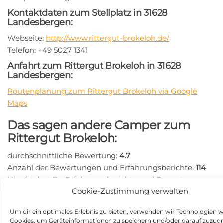
Kontaktdaten zum Stellplatz in 31628
Landesbergen:
Webseite:
http://www.rittergut-brokeloh.de/
Telefon: +49 5027 1341
Anfahrt zum Rittergut Brokeloh in 31628
Landesbergen:
Routenplanung zum Rittergut Brokeloh via Google
Maps
Das sagen andere Camper zum
Rittergut Brokeloh:
durchschnittliche Bewertung:
4.7
Anzahl der Bewertungen und Erfahrungsberichte:
114
Hier findest Du Erfahrungsberichte und Bewertungen
Cookie-Zustimmung verwalten
zum Wohnmobilstellplatz Rittergut Brokeloh:
https://search.google.com/local/writereview?
Um dir ein optimales Erlebnis zu bieten, verwenden wir Technologien w
placeid=ChIJt-d6zaMhZUERMczysgK4mKI
Cookies, um Geräteinformationen zu speichern und/oder darauf zuzugr