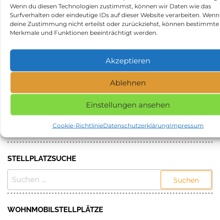
Beitragsnavigation
Wenn du diesen Technologien zustimmst, können wir Daten wie das
Vorheriger
N
ZURÜCK
WEITER
Surfverhalten oder eindeutige IDs auf dieser Website verarbeiten. Wenn
Beitrag
Be
Waldzeltplatz in 61250
Wohnmobilstellplatz an der
deine Zustimmung nicht erteilst oder zurückziehst, können bestimmte
Usingen
Therme in 95138 Bad
Merkmale und Funktionen beeinträchtigt werden.
Steben
Akzeptieren
Kategorie
Stellplätze
Schlagwörter
Stellplatz in 31628 Landesbergen
Ablehnen
Einstellungen ansehen
NAME, STADT ODER POSTLEITZAHL DES
GEWÜNSCHTEN STELLPLATZES EINGEBEN UND
Cookie-Richtlinie
Datenschutzerklärung
Impressum
SUCHEN.
STELLPLATZSUCHE
SUCHEN
NACH:
WOHNMOBILSTELLPLÄTZE