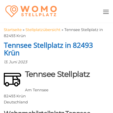
Zum
WomoStellplatz
Campingstellplätze
Inhalt
für Wohnmobile
springen
–
Wohnmobilstell
Startseite
»
Stellplatzübersicht
»
Tennsee Stellplatz in
in der Nähe fin
82493 Krün
Tennsee Stellplatz in 82493
Krün
13. Juni 2023
Tennsee Stellplatz
Am Tennsee
82493 Krün
Deutschland