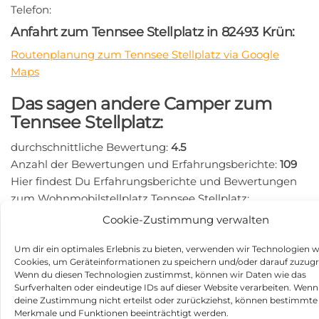
Telefon:
Anfahrt zum Tennsee Stellplatz in 82493 Krün:
Routenplanung zum Tennsee Stellplatz via Google
Maps
Das sagen andere Camper zum
Tennsee Stellplatz:
durchschnittliche Bewertung:
4.5
Anzahl der Bewertungen und Erfahrungsberichte:
109
Hier findest Du Erfahrungsberichte und Bewertungen
zum Wohnmobilstellplatz Tennsee Stellplatz:
https://search.google.com/local/writereview?
Cookie-Zustimmung verwalten
placeid=ChIJweFC5KAJnUcRhXydDX5QXlw
Um dir ein optimales Erlebnis zu bieten, verwenden wir Technologien w
Beitragsnavigation
Vorheriger
N
ZURÜCK
WEITER
Cookies, um Geräteinformationen zu speichern und/oder darauf zuzugr
Beitrag
Be
Ferienpark Saaldorf in
Erholungsanlage St. Leoner
Wenn du diesen Technologien zustimmst, können wir Daten wie das
Surfverhalten oder eindeutige IDs auf dieser Website verarbeiten. Wenn
07356 Bad Lobenstein
See in 68789 St. Leon-Rot
deine Zustimmung nicht erteilst oder zurückziehst, können bestimmte
Merkmale und Funktionen beeinträchtigt werden.
Kategorie