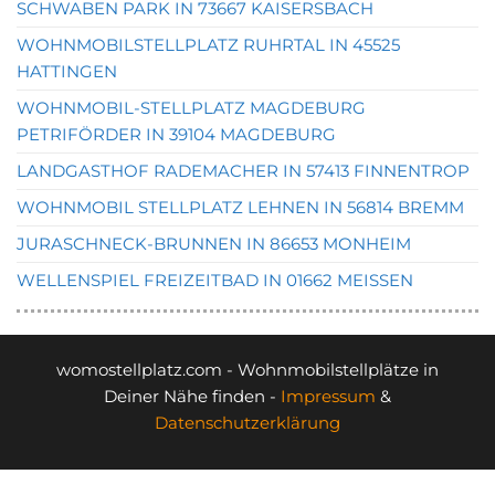
SCHWABEN PARK IN 73667 KAISERSBACH
WOHNMOBILSTELLPLATZ RUHRTAL IN 45525
HATTINGEN
WOHNMOBIL-STELLPLATZ MAGDEBURG
PETRIFÖRDER IN 39104 MAGDEBURG
LANDGASTHOF RADEMACHER IN 57413 FINNENTROP
WOHNMOBIL STELLPLATZ LEHNEN IN 56814 BREMM
JURASCHNECK-BRUNNEN IN 86653 MONHEIM
WELLENSPIEL FREIZEITBAD IN 01662 MEISSEN
womostellplatz.com - Wohnmobilstellplätze in
Deiner Nähe finden -
Impressum
&
Datenschutzerklärung