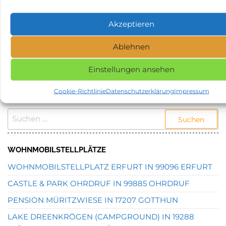
Stellplätze
Schlagwörter
Stellplatz in 82493 Krün
Akzeptieren
NAME, STADT ODER POSTLEITZAHL DES
Ablehnen
GEWÜNSCHTEN STELLPLATZES EINGEBEN UND
SUCHEN.
Einstellungen ansehen
Cookie-Richtlinie
Datenschutzerklärung
Impressum
STELLPLATZSUCHE
SUCHEN
NACH:
WOHNMOBILSTELLPLÄTZE
WOHNMOBILSTELLPLATZ ERFURT IN 99096 ERFURT
CASTLE & PARK OHRDRUF IN 99885 OHRDRUF
PENSION MÜRITZWIESE IN 17207 GOTTHUN
LAKE DREENKRÖGEN (CAMPGROUND) IN 19288