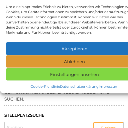
Hier findest Du Erfahrungsberichte und Bewertungen
Um dir ein optimales Erlebnis zu bieten, verwenden wir Technologien w
zum Wohnmobilstellplatz Wohnewagen parkplatz:
Cookies, um Geräteinformationen zu speichern und/oder darauf zuzugr
Wenn du diesen Technologien zustimmst, können wir Daten wie das
https://search.google.com/local/writereview?
Surfverhalten oder eindeutige IDs auf dieser Website verarbeiten. Wenn
placeid=ChIJmdbzsm_zrEcRUpIXCo0g0SI
deine Zustimmung nicht erteilst oder zurückziehst, können bestimmte
Merkmale und Funktionen beeinträchtigt werden.
Beitragsnavigation
Vorheriger
N
ZURÜCK
WEITER
Beitrag
Be
Mirza Reisemobile in 31515
Peenecamp in 17154
Akzeptieren
Wunstorf
Neukalen
Kategorie
Stellplätze
Ablehnen
Schlagwörter
Stellplatz in 18311 Ribnitz-Damgarten
Einstellungen ansehen
NAME, STADT ODER POSTLEITZAHL DES
Cookie-Richtlinie
Datenschutzerklärung
Impressum
GEWÜNSCHTEN STELLPLATZES EINGEBEN UND
SUCHEN.
STELLPLATZSUCHE
SUCHEN