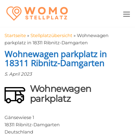
Zum
WomoStellplatz
Campingstellplätze
Inhalt
für Wohnmobile
springen
–
Wohnmobilstell
Startseite
»
Stellplatzübersicht
»
Wohnewagen
in der Nähe fin
parkplatz in 18311 Ribnitz-Damgarten
Wohnewagen parkplatz in
18311 Ribnitz-Damgarten
5. April 2023
Wohnewagen
parkplatz
Gänsewiese 1
18311 Ribnitz-Damgarten
Deutschland