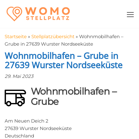
Zum
WomoStellplatz
Campingstellplätze
Inhalt
für Wohnmobile
springen
–
Wohnmobilstell
Startseite
»
Stellplatzübersicht
»
Wohnmobilhafen –
in der Nähe fin
Grube in 27639 Wurster Nordseeküste
Wohnmobilhafen – Grube in
27639 Wurster Nordseeküste
29. Mai 2023
Wohnmobilhafen –
Grube
Am Neuen Deich 2
27639 Wurster Nordseeküste
Deutschland