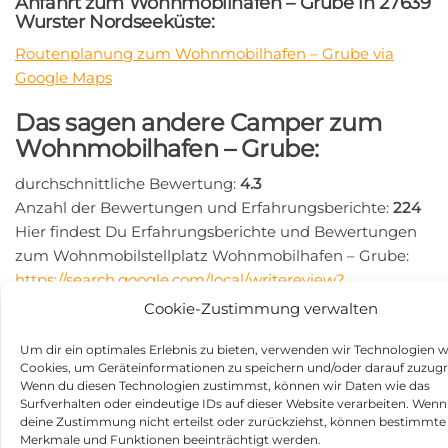
Anfahrt zum Wohnmobilhafen – Grube in 27639
Wurster Nordseeküste:
Routenplanung zum Wohnmobilhafen – Grube via
Google Maps
Das sagen andere Camper zum
Wohnmobilhafen – Grube:
durchschnittliche Bewertung:
4.3
Anzahl der Bewertungen und Erfahrungsberichte:
224
Hier findest Du Erfahrungsberichte und Bewertungen
zum Wohnmobilstellplatz Wohnmobilhafen – Grube:
https://search.google.com/local/writereview?
placeid=ChIJb1rlNFOmtkcRFvwBeVOeb5E
Cookie-Zustimmung verwalten
Beitragsnavigation
Vorheriger
N
ZURÜCK
WEITER
Um dir ein optimales Erlebnis zu bieten, verwenden wir Technologien w
Beitrag
Be
Caravanstellplatz am
Marina Gelting-Mole GmbH
Cookies, um Geräteinformationen zu speichern und/oder darauf zuzugr
Freibad in 02730
in 24395 Niesgrau
Wenn du diesen Technologien zustimmst, können wir Daten wie das
Surfverhalten oder eindeutige IDs auf dieser Website verarbeiten. Wenn
Ebersbach-Neugersdorf
deine Zustimmung nicht erteilst oder zurückziehst, können bestimmte
Merkmale und Funktionen beeinträchtigt werden.