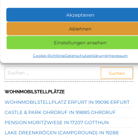
Kategorie
Stellplätze
Schlagwörter
Stellplatz in 27639 Wurster Nordseeküste
Akzeptieren
NAME, STADT ODER POSTLEITZAHL DES
Ablehnen
GEWÜNSCHTEN STELLPLATZES EINGEBEN UND
SUCHEN.
Einstellungen ansehen
Cookie-Richtlinie
Datenschutzerklärung
Impressum
STELLPLATZSUCHE
SUCHEN
NACH:
WOHNMOBILSTELLPLÄTZE
WOHNMOBILSTELLPLATZ ERFURT IN 99096 ERFURT
CASTLE & PARK OHRDRUF IN 99885 OHRDRUF
PENSION MÜRITZWIESE IN 17207 GOTTHUN
LAKE DREENKRÖGEN (CAMPGROUND) IN 19288