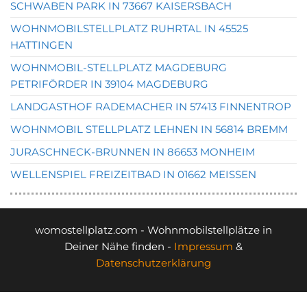
SCHWABEN PARK IN 73667 KAISERSBACH
WOHNMOBILSTELLPLATZ RUHRTAL IN 45525
HATTINGEN
WOHNMOBIL-STELLPLATZ MAGDEBURG
PETRIFÖRDER IN 39104 MAGDEBURG
LANDGASTHOF RADEMACHER IN 57413 FINNENTROP
WOHNMOBIL STELLPLATZ LEHNEN IN 56814 BREMM
JURASCHNECK-BRUNNEN IN 86653 MONHEIM
WELLENSPIEL FREIZEITBAD IN 01662 MEISSEN
womostellplatz.com - Wohnmobilstellplätze in
Deiner Nähe finden -
Impressum
&
Datenschutzerklärung