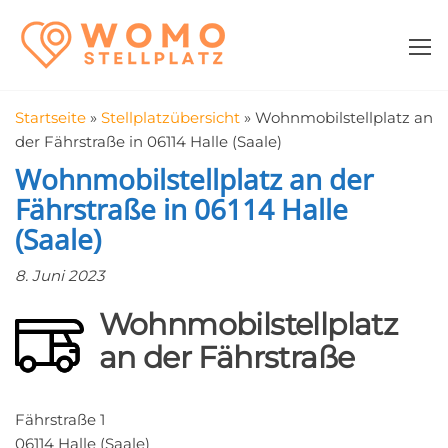
Zum
WomoStellplatz
Campingstellplätze
Inhalt
für Wohnmobile
springen
–
Wohnmobilstell
Startseite
»
Stellplatzübersicht
»
Wohnmobilstellplatz an
in der Nähe fin
der Fährstraße in 06114 Halle (Saale)
Wohnmobilstellplatz an der
Fährstraße in 06114 Halle
(Saale)
8. Juni 2023
Wohnmobilstellplatz
an der Fährstraße
Fährstraße 1
06114 Halle (Saale)