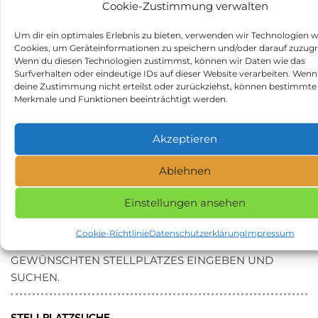
Cookie-Zustimmung verwalten
durchschnittliche Bewertung:
3.8
Anzahl der Bewertungen und Erfahrungsberichte:
84
Um dir ein optimales Erlebnis zu bieten, verwenden wir Technologien w
Hier findest Du Erfahrungsberichte und Bewertungen
Cookies, um Geräteinformationen zu speichern und/oder darauf zuzugr
zum Wohnmobilstellplatz Wohnmobilstellplatz an der
Wenn du diesen Technologien zustimmst, können wir Daten wie das
Surfverhalten oder eindeutige IDs auf dieser Website verarbeiten. Wenn
Fährstraße:
https://search.google.com/local/writereview?
deine Zustimmung nicht erteilst oder zurückziehst, können bestimmte
placeid=ChIJ3-1P7tl7pkcRkSOGKfTykbM
Merkmale und Funktionen beeinträchtigt werden.
Beitragsnavigation
Vorheriger
N
ZURÜCK
WEITER
Beitrag
Be
Luisengrotte in 99819
Landschaftspark Duisburg-
Akzeptieren
Eisenach
Nord in 47137 Duisburg
Ablehnen
Kategorie
Stellplätze
Schlagwörter
Stellplatz in 06114 Halle (Saale)
Einstellungen ansehen
Cookie-Richtlinie
Datenschutzerklärung
Impressum
NAME, STADT ODER POSTLEITZAHL DES
GEWÜNSCHTEN STELLPLATZES EINGEBEN UND
SUCHEN.