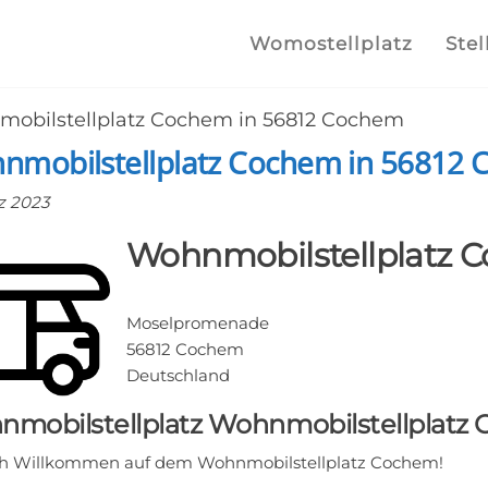
lplatz.com
e
Womostellplatz
Stel
lstellplätze
obilstellplatz Cochem in 56812 Cochem
he finden
nmobilstellplatz Cochem in 56812
z 2023
Wohnmobilstellplatz 
Moselpromenade
56812 Cochem
Deutschland
mobilstellplatz Wohnmobilstellplatz
ch Willkommen auf dem Wohnmobilstellplatz Cochem!