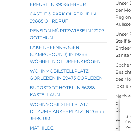
Unser S
ERFURT IN 99096 ERFURT
der Mos
CASTLE & PARK OHRDRUF IN
Region
99885 OHRDRUF
Kuliss
PENSION MÜRITZWIESE IN 17207
Unser 
GOTTHUN
Stellf
LAKE DREENKRÖGEN
Entlee
(CAMPGROUND) IN 19288
Sanitä
WÖBBELIN OT DREENKRÖGEN
Cochem
WOHNMOBILSTELLPLATZ
Besich
GORLEBEN IN 29475 GORLEBEN
des Mo
lokale 
BURGSTADT HOTEL IN 56288
KASTELLAUN
Nach e
die he
WOHNMOBILSTELLPLATZ
Gast w
DITZUM – ANKERPLATZ IN 26844
Um 
JEMGUM
Wir fr
Coo
und er
We
MATHILDE