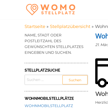
Zum
WomoStel
Campingstellplätz
Inhalt
für Wohnmobile
–
springen
Wohnmobi
Startseite
»
Stellplatzübersicht
»
Wohnm
in der Nä
Woh
NAME, STADT ODER
POSTLEITZAHL DES
21. Mär
GEWÜNSCHTEN STELLPLATZES
EINGEBEN UND SUCHEN.
STELLPLATZSUCHE
SUCHEN
NACH:
Wohn
WOHNMOBILSTELLPLÄTZE
Herzli
WOHNMOBILSTELLPLATZ