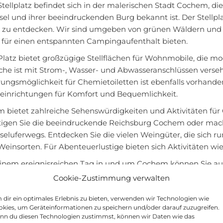
tellplatz befindet sich in der malerischen Stadt Cochem, d
el und ihrer beeindruckenden Burg bekannt ist. Der Stellpla
 zu entdecken. Wir sind umgeben von grünen Wäldern und 
e für einen entspannten Campingaufenthalt bieten.
Platz bietet großzügige Stellflächen für Wohnmobile, die m
läche ist mit Strom-, Wasser- und Abwasseranschlüssen verse
rungsmöglichkeit für Chemietoiletten ist ebenfalls vorhan
reinrichtungen für Komfort und Bequemlichkeit.
 bietet zahlreiche Sehenswürdigkeiten und Aktivitäten f
tigen Sie die beeindruckende Reichsburg Cochem oder mac
seluferwegs. Entdecken Sie die vielen Weingüter, die sich
Weinsorten. Für Abenteuerlustige bieten sich Aktivitäten wi
inem ereignisreichen Tag in und um Cochem können Sie auf
rrliche Landschaft genießen. Unsere ansprechende und famili
Cookie-Zustimmung verwalten
illkommen fühlt.
dir ein optimales Erlebnis zu bieten, verwenden wir Technologien wie
euen uns darauf, Sie auf dem Wohnmobilstellplatz Cochem 
kies, um Geräteinformationen zu speichern und/oder darauf zuzugreifen.
holsamen Aufenthalt zu bieten!
nn du diesen Technologien zustimmst, können wir Daten wie das