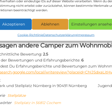
fverhalten oder eindeutige IDs auf dieser Website verarbeiten. Wenn du de
ktdaten zum Stellplatz in 56812 Cochem:
stimmung nicht erteilst oder zurückziehst, können bestimmte Merkmale 
nktionen beeinträchtigt werden.
te:
:
Akzeptieren
Ablehnen
Einstellungen ansehe
rt zum Wohnmobilstellplatz Cochem in 56812 Coch
planung zum Wohnmobilstellplatz Cochem via Google Map
Cookie-Richtlinie
Datenschutzerklärung
Impressum
sagen andere Camper zum Wohnmobils
chnittliche Bewertung:
2.5
 der Bewertungen und Erfahrungsberichte:
6
indest Du Erfahrungsberichte und Bewertungen zum Wohnmo
//search.google.com/local/writereview?placeid=ChIJSdxaLi
tragsnavigation
iger
K
ark und Stellplatz Nürnberg in 90491 Nürnberg
Jugend
rie
Stellplätze
wörter
Stellplatz in 56812 Cochem