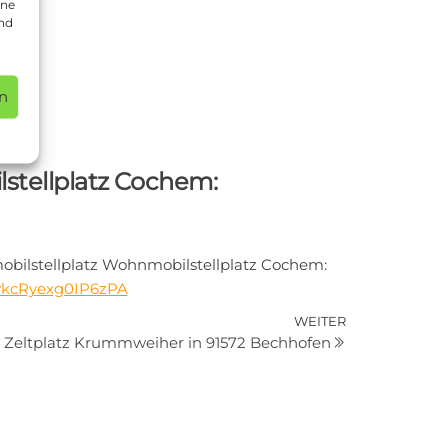
ine
und
n
em:
s
tellplatz Cochem:
bilstellplatz Wohnmobilstellplatz Cochem:
tHvkcRyexg0IP6zPA
Nächster
WEITER
 Zeltplatz Krummweiher in 91572 Bechhofen
Beitrag