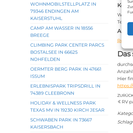
Sur
WOHNMOBILSTELLPLATZ IN
Konta
Zu
79346 ENDINGEN AM
Fu
Websei
KAISERSTUHL
Telefon
CAMP AM WASSER IN 18556
Anfah
BREEGE
Routen
CLIMBING PARK CENTER PARCS
BOSTALSEE IN 66625
Das 
NOHFELDEN
durchs
OERMTER BERG PARK IN 47661
Anzahl
ISSUM
Hier f
https:
ERLEBNISPARK TRIPSDRILL IN
74389 CLEEBRONN
Bei
Vorher
ZURÜC
RV p
Beitrag
HOLIDAY & WELLNESS PARK
TEXAS MV IN 19230 KIRCH JESAR
Katego
SCHWABEN PARK IN 73667
Schlag
KAISERSBACH