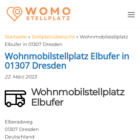
Zum
WomoStellplatz
Campingstellplätze
Inhalt
für Wohnmobile
springen
–
Wohnmobilstell
Startseite
»
Stellplatzübersicht
»
Wohnmobilstellplatz
in der Nähe fin
Elbufer in 01307 Dresden
Wohnmobilstellplatz Elbufer in
01307 Dresden
22. März 2023
Wohnmobilstellplatz
Elbufer
Elberadweg
01307 Dresden
Deutschland