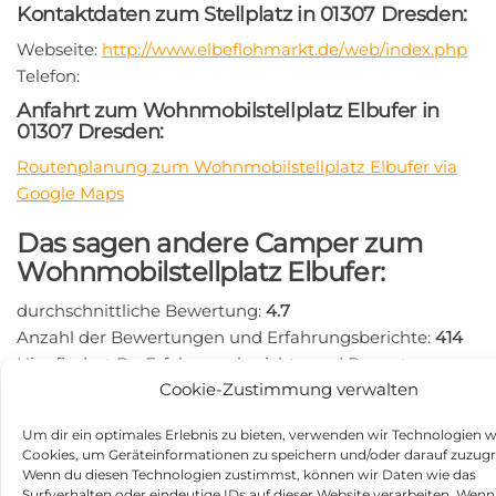
Kontaktdaten zum Stellplatz in 01307 Dresden:
Webseite:
http://www.elbeflohmarkt.de/web/index.php
Telefon:
Anfahrt zum Wohnmobilstellplatz Elbufer in
01307 Dresden:
Routenplanung zum Wohnmobilstellplatz Elbufer via
Google Maps
Das sagen andere Camper zum
Wohnmobilstellplatz Elbufer:
durchschnittliche Bewertung:
4.7
Anzahl der Bewertungen und Erfahrungsberichte:
414
Hier findest Du Erfahrungsberichte und Bewertungen
Cookie-Zustimmung verwalten
zum Wohnmobilstellplatz Wohnmobilstellplatz Elbufer:
https://search.google.com/local/writereview?
Um dir ein optimales Erlebnis zu bieten, verwenden wir Technologien w
placeid=ChIJzRV1Z0jPCUcRUIvQSyIvyLQ
Cookies, um Geräteinformationen zu speichern und/oder darauf zuzugr
Beitragsnavigation
Wenn du diesen Technologien zustimmst, können wir Daten wie das
Vorheriger
N
ZURÜCK
WEITER
Surfverhalten oder eindeutige IDs auf dieser Website verarbeiten. Wenn