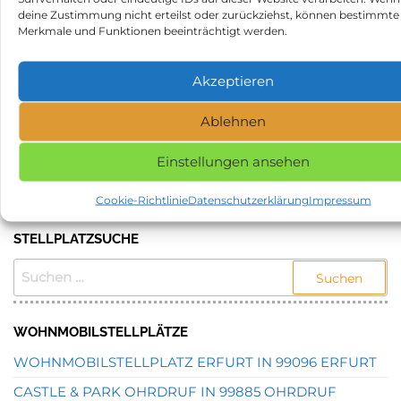
Beitrag
Be
Gut-Hof Poserin in 19399
Wohnmobilstellplatz St.
deine Zustimmung nicht erteilst oder zurückziehst, können bestimmte
Neu Poserin
Martin in 67487 St. Martin
Merkmale und Funktionen beeinträchtigt werden.
Kategorie
Stellplätze
Akzeptieren
Schlagwörter
Stellplatz in 01307 Dresden
Ablehnen
NAME, STADT ODER POSTLEITZAHL DES
Einstellungen ansehen
GEWÜNSCHTEN STELLPLATZES EINGEBEN UND
SUCHEN.
Cookie-Richtlinie
Datenschutzerklärung
Impressum
STELLPLATZSUCHE
SUCHEN
NACH:
WOHNMOBILSTELLPLÄTZE
WOHNMOBILSTELLPLATZ ERFURT IN 99096 ERFURT
CASTLE & PARK OHRDRUF IN 99885 OHRDRUF