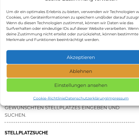
zum Wohnmobilstellplatz Wohnmobilstellplatz
Um dir ein optimales Erlebnis zu bieten, verwenden wir Technologien w
Forellenhof Reuß:
Cookies, um Geräteinformationen zu speichern und/oder darauf zuzugr
https://search.google.com/local/writereview?
Wenn du diesen Technologien zustimmst, können wir Daten wie das
placeid=ChIJK61NRFPdokcRbSsaexB42iI
Surfverhalten oder eindeutige IDs auf dieser Website verarbeiten. Wenn
deine Zustimmung nicht erteilst oder zurückziehst, können bestimmte
Beitragsnavigation
Vorheriger
N
ZURÜCK
WEITER
Merkmale und Funktionen beeinträchtigt werden.
Beitrag
Be
Naherholungsgebiet
Kanu Camp Westphal in
Blaue Adria in 02694
18246 Bützow
Akzeptieren
Großdubrau
Ablehnen
Kategorie
Stellplätze
Schlagwörter
Stellplatz in 97762 Hammelburg
Einstellungen ansehen
Cookie-Richtlinie
Datenschutzerklärung
Impressum
NAME, STADT ODER POSTLEITZAHL DES
GEWÜNSCHTEN STELLPLATZES EINGEBEN UND
SUCHEN.
STELLPLATZSUCHE