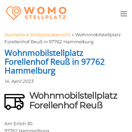
Zum
WomoStellplatz
Campingstellplätze
Inhalt
für Wohnmobile
springen
–
Wohnmobilstell
Startseite
»
Stellplatzübersicht
»
Wohnmobilstellplatz
in der Nähe fin
Forellenhof Reuß in 97762 Hammelburg
Wohnmobilstellplatz
Forellenhof Reuß in 97762
Hammelburg
14. April 2023
Wohnmobilstellplatz
Forellenhof Reuß
Am Erlich 30
97762 Hammelburg