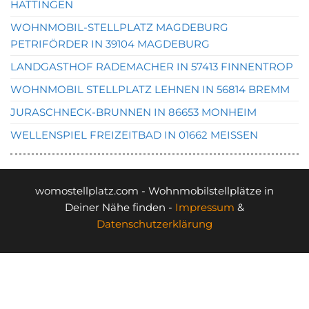
HATTINGEN
WOHNMOBIL-STELLPLATZ MAGDEBURG
PETRIFÖRDER IN 39104 MAGDEBURG
LANDGASTHOF RADEMACHER IN 57413 FINNENTROP
WOHNMOBIL STELLPLATZ LEHNEN IN 56814 BREMM
JURASCHNECK-BRUNNEN IN 86653 MONHEIM
WELLENSPIEL FREIZEITBAD IN 01662 MEISSEN
womostellplatz.com - Wohnmobilstellplätze in
Deiner Nähe finden -
Impressum
&
Datenschutzerklärung