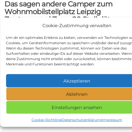
Das sagen andere Camper zum
Wohnmobilstellplatz Leipzig
Zentrum und Zoo – 80 Stellplätze:
Cookie-Zustimmung verwalten
durchschnittliche Bewertung:
3.7
Anzahl der Bewertungen und Erfahrungsberichte:
240
Um dir ein optimales Erlebnis zu bieten, verwenden wir Technologien w
Cookies, um Geräteinformationen zu speichern und/oder darauf zuzugr
Hier findest Du Erfahrungsberichte und Bewertungen
Wenn du diesen Technologien zustimmst, können wir Daten wie das
zum Wohnmobilstellplatz Wohnmobilstellplatz Leipzig
Surfverhalten oder eindeutige IDs auf dieser Website verarbeiten. Wenn
Zentrum und Zoo – 80 Stellplätze:
deine Zustimmung nicht erteilst oder zurückziehst, können bestimmte
Merkmale und Funktionen beeinträchtigt werden.
https://search.google.com/local/writereview?
placeid=ChIJmUZfiAL5pkcRQtEdseCebuE
Beitragsnavigation
Akzeptieren
Vorheriger
N
ZURÜCK
WEITER
Beitrag
Be
Wohnmobilpark
Wohnmobil Service
Ablehnen
Winterberg in 59955
Saarland in 66839 Schmelz
Winterberg
Einstellungen ansehen
Kategorie
Stellplätze
Cookie-Richtlinie
Datenschutzerklärung
Impressum
Schlagwörter
Stellplatz in 04129 Leipzig