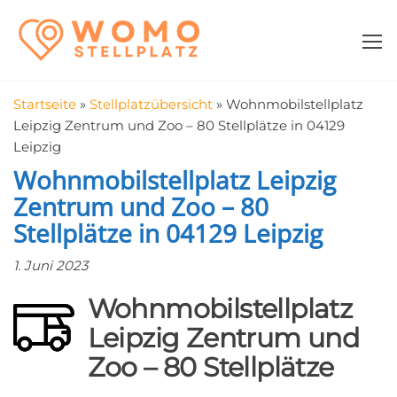
Zum
WomoStellplatz
Campingstellplätze
Inhalt
für Wohnmobile
springen
–
Wohnmobilstell
Startseite
»
Stellplatzübersicht
»
Wohnmobilstellplatz
in der Nähe fin
Leipzig Zentrum und Zoo – 80 Stellplätze in 04129
Leipzig
Wohnmobilstellplatz Leipzig
Zentrum und Zoo – 80
Stellplätze in 04129 Leipzig
1. Juni 2023
Wohnmobilstellplatz
Leipzig Zentrum und
Zoo – 80 Stellplätze