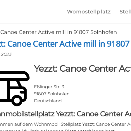
lplatz.com
e
Womostellplatz
Stel
lstellplätze
: Canoe Center Active mill in 91807 Solnhofen
he finden
t: Canoe Center Active mill in 9180
l 2023
Yezzt: Canoe Center Act
Eßlinger Str. 3
91807 Solnhofen
Deutschland
mobilstellplatz Yezzt: Canoe Center A
mmen auf dem Wohnmobil Stellplatz Yezzt: Canoe Center Acti