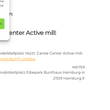
ine
und
hofen:
aps
n
Center Active mill:
stellplatz Yezzt: Canoe Center Active mill:
M0mn0cReIH7-zIiW6w
Nächster
WEITER
bilstellplatz Elbepark Bunthaus Hamburg in
Beitrag
21109 Hamburg