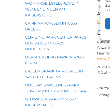
Websei
Sur
WOHNMOBILSTELLPLATZ IN
Zu
Telefon
79346 ENDINGEN AM
Fu
Anfahr
KAISERSTUHL
Routen
CAMP AM WASSER IN 18556
BREEGE
Das 
CLIMBING PARK CENTER PARCS
durchs
BOSTALSEE IN 66625
Anzahl
NOHFELDEN
Hier f
OERMTER BERG PARK IN 47661
https:
ISSUM
Bei
Vorher
ZURÜC
ERLEBNISPARK TRIPSDRILL IN
Gut 
Beitrag
74389 CLEEBRONN
HOLIDAY & WELLNESS PARK
Katego
TEXAS MV IN 19230 KIRCH JESAR
Schlag
SCHWABEN PARK IN 73667
KAISERSBACH