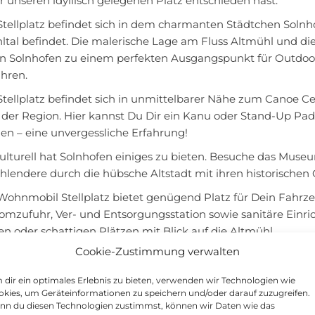
r unseren idyllisch gelegenen Platz entschieden hast.
Stellplatz befindet sich in dem charmanten Städtchen Solnho
ltal befindet. Die malerische Lage am Fluss Altmühl und d
 Solnhofen zu einem perfekten Ausgangspunkt für Outdoor
hren.
Stellplatz befindet sich in unmittelbarer Nähe zum Canoe C
h der Region. Hier kannst Du Dir ein Kanu oder Stand-Up Pa
en – eine unvergessliche Erfahrung!
ulturell hat Solnhofen einiges zu bieten. Besuche das Muse
chlendere durch die hübsche Altstadt mit ihren historische
Wohnmobil Stellplatz bietet genügend Platz für Dein Fahrz
romzufuhr, Ver- und Entsorgungsstation sowie sanitäre Einr
n oder schattigen Plätzen mit Blick auf die Altmühl.
Cookie-Zustimmung verwalten
ißen Dich herzlich willkommen auf dem Wohnmobil Stellplatz
euen uns darauf, Deinen Aufenthalt so angenehm wie möglic
dir ein optimales Erlebnis zu bieten, verwenden wir Technologien wie
ktdaten zum Stellplatz in 91807 Solnhofen:
kies, um Geräteinformationen zu speichern und/oder darauf zuzugreifen.
nn du diesen Technologien zustimmst, können wir Daten wie das