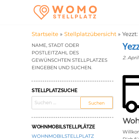
Zum
WomoStel
Campingstellplätz
Inhalt
für Wohnmobile
–
springen
Wohnmobi
Startseite
»
Stellplatzübersicht
»
Yezzt
in der Nä
Yezz
NAME, STADT ODER
POSTLEITZAHL DES
2. Apri
GEWÜNSCHTEN STELLPLATZES
EINGEBEN UND SUCHEN.
STELLPLATZSUCHE
SUCHEN
NACH:
Wohn
WOHNMOBILSTELLPLÄTZE
Willko
WOHNMOBILSTELLPLATZ