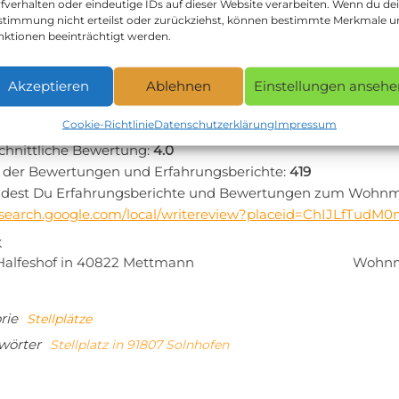
te:
http://www.aktivmuehle.de/
fverhalten oder eindeutige IDs auf dieser Website verarbeiten. Wenn du de
stimmung nicht erteilst oder zurückziehst, können bestimmte Merkmale 
: +49 9145 836818
nktionen beeinträchtigt werden.
t zum Yezzt: Canoe Center Active mill in 91807 Soln
planung zum Yezzt: Canoe Center Active mill via Google M
Akzeptieren
Ablehnen
Einstellungen ansehe
sagen andere Camper zum Yezzt: Canoe 
Cookie-Richtlinie
Datenschutzerklärung
Impressum
chnittliche Bewertung:
4.0
 der Bewertungen und Erfahrungsberichte:
419
indest Du Erfahrungsberichte und Bewertungen zum Wohnmobil
//search.google.com/local/writereview?placeid=ChIJLfTud
tragsnavigation
iger
K
Halfeshof in 40822 Mettmann
Wohnmo
rie
Stellplätze
wörter
Stellplatz in 91807 Solnhofen