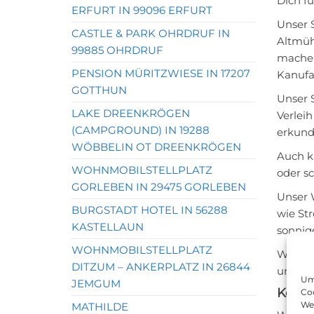
Dich fü
ERFURT IN 99096 ERFURT
Unser 
CASTLE & PARK OHRDRUF IN
Altmüh
99885 OHRDRUF
machen
PENSION MÜRITZWIESE IN 17207
Kanufa
GOTTHUN
Unser 
LAKE DREENKRÖGEN
Verlei
(CAMPGROUND) IN 19288
erkund
WÖBBELIN OT DREENKRÖGEN
Auch k
WOHNMOBILSTELLPLATZ
oder s
GORLEBEN IN 29475 GORLEBEN
Unser 
BURGSTADT HOTEL IN 56288
wie St
KASTELLAUN
sonnige
WOHNMOBILSTELLPLATZ
Wir he
DITZUM – ANKERPLATZ IN 26844
und fr
Um 
JEMGUM
Konta
Coo
We
MATHILDE