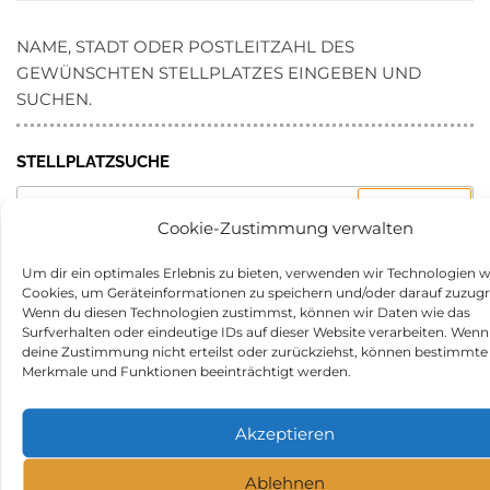
NAME, STADT ODER POSTLEITZAHL DES
GEWÜNSCHTEN STELLPLATZES EINGEBEN UND
SUCHEN.
STELLPLATZSUCHE
SUCHEN
NACH:
Cookie-Zustimmung verwalten
Um dir ein optimales Erlebnis zu bieten, verwenden wir Technologien w
WOHNMOBILSTELLPLÄTZE
Cookies, um Geräteinformationen zu speichern und/oder darauf zuzugr
WOHNMOBILSTELLPLATZ ERFURT IN 99096 ERFURT
Wenn du diesen Technologien zustimmst, können wir Daten wie das
Surfverhalten oder eindeutige IDs auf dieser Website verarbeiten. Wenn
CASTLE & PARK OHRDRUF IN 99885 OHRDRUF
deine Zustimmung nicht erteilst oder zurückziehst, können bestimmte
Merkmale und Funktionen beeinträchtigt werden.
PENSION MÜRITZWIESE IN 17207 GOTTHUN
LAKE DREENKRÖGEN (CAMPGROUND) IN 19288
Akzeptieren
WÖBBELIN OT DREENKRÖGEN
Ablehnen
WOHNMOBILSTELLPLATZ GORLEBEN IN 29475