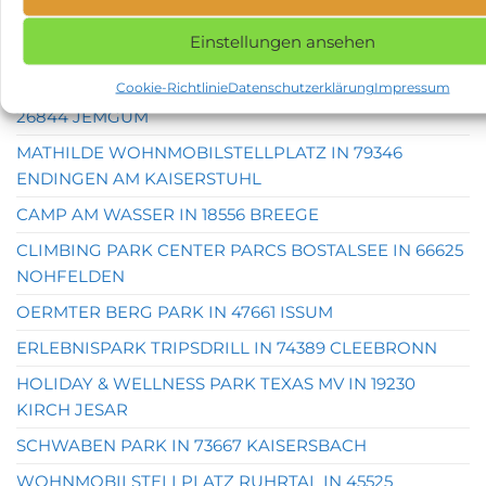
GORLEBEN
Einstellungen ansehen
BURGSTADT HOTEL IN 56288 KASTELLAUN
Cookie-Richtlinie
Datenschutzerklärung
Impressum
WOHNMOBILSTELLPLATZ DITZUM – ANKERPLATZ IN
26844 JEMGUM
MATHILDE WOHNMOBILSTELLPLATZ IN 79346
ENDINGEN AM KAISERSTUHL
CAMP AM WASSER IN 18556 BREEGE
CLIMBING PARK CENTER PARCS BOSTALSEE IN 66625
NOHFELDEN
OERMTER BERG PARK IN 47661 ISSUM
ERLEBNISPARK TRIPSDRILL IN 74389 CLEEBRONN
HOLIDAY & WELLNESS PARK TEXAS MV IN 19230
KIRCH JESAR
SCHWABEN PARK IN 73667 KAISERSBACH
WOHNMOBILSTELLPLATZ RUHRTAL IN 45525