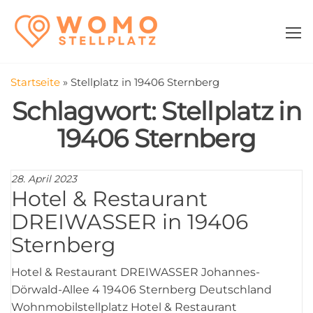
Zum
WomoStellplatz
Campingstellplätze
Inhalt
für Wohnmobile
springen
–
Wohnmobilstell
Startseite
»
Stellplatz in 19406 Sternberg
in der Nähe fin
Schlagwort:
Stellplatz in
19406 Sternberg
28. April 2023
Hotel & Restaurant
DREIWASSER in 19406
Sternberg
Hotel & Restaurant DREIWASSER Johannes-
Dörwald-Allee 4 19406 Sternberg Deutschland
Wohnmobilstellplatz Hotel & Restaurant