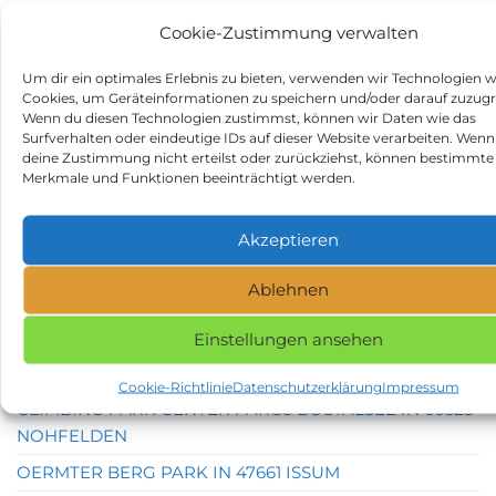
CASTLE & PARK OHRDRUF IN 99885 OHRDRUF
Cookie-Zustimmung verwalten
PENSION MÜRITZWIESE IN 17207 GOTTHUN
Um dir ein optimales Erlebnis zu bieten, verwenden wir Technologien w
LAKE DREENKRÖGEN (CAMPGROUND) IN 19288
Cookies, um Geräteinformationen zu speichern und/oder darauf zuzugr
WÖBBELIN OT DREENKRÖGEN
Wenn du diesen Technologien zustimmst, können wir Daten wie das
Surfverhalten oder eindeutige IDs auf dieser Website verarbeiten. Wenn
WOHNMOBILSTELLPLATZ GORLEBEN IN 29475
deine Zustimmung nicht erteilst oder zurückziehst, können bestimmte
GORLEBEN
Merkmale und Funktionen beeinträchtigt werden.
BURGSTADT HOTEL IN 56288 KASTELLAUN
Akzeptieren
WOHNMOBILSTELLPLATZ DITZUM – ANKERPLATZ IN
26844 JEMGUM
Ablehnen
MATHILDE WOHNMOBILSTELLPLATZ IN 79346
ENDINGEN AM KAISERSTUHL
Einstellungen ansehen
CAMP AM WASSER IN 18556 BREEGE
Cookie-Richtlinie
Datenschutzerklärung
Impressum
CLIMBING PARK CENTER PARCS BOSTALSEE IN 66625
NOHFELDEN
OERMTER BERG PARK IN 47661 ISSUM