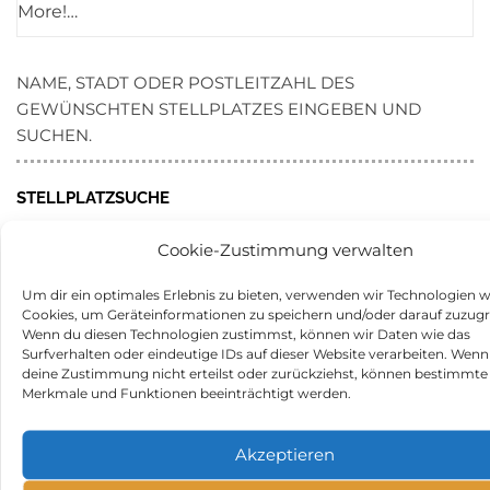
More!…
NAME, STADT ODER POSTLEITZAHL DES
GEWÜNSCHTEN STELLPLATZES EINGEBEN UND
SUCHEN.
STELLPLATZSUCHE
SUCHEN
Cookie-Zustimmung verwalten
NACH:
Um dir ein optimales Erlebnis zu bieten, verwenden wir Technologien w
WOHNMOBILSTELLPLÄTZE
Cookies, um Geräteinformationen zu speichern und/oder darauf zuzugr
Wenn du diesen Technologien zustimmst, können wir Daten wie das
WOHNMOBILSTELLPLATZ ERFURT IN 99096 ERFURT
Surfverhalten oder eindeutige IDs auf dieser Website verarbeiten. Wenn
deine Zustimmung nicht erteilst oder zurückziehst, können bestimmte
CASTLE & PARK OHRDRUF IN 99885 OHRDRUF
Merkmale und Funktionen beeinträchtigt werden.
PENSION MÜRITZWIESE IN 17207 GOTTHUN
Akzeptieren
LAKE DREENKRÖGEN (CAMPGROUND) IN 19288
WÖBBELIN OT DREENKRÖGEN