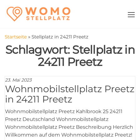
Zum
WomoStellplatz
Campingstellplätze
Inhalt
für Wohnmobile
springen
–
Wohnmobilstell
Startseite
»
Stellplatz in 24211 Preetz
in der Nähe fin
Schlagwort:
Stellplatz in
24211 Preetz
23. Mai 2023
Wohnmobilstellplatz Preetz
in 24211 Preetz
Wohnmobilstellplatz Preetz Kahlbrook 25 24211
Preetz Deutschland Wohnmobilstellplatz
Wohnmobilstellplatz Preetz Beschreibung Herzlich
Willkommen auf dem Wohnmobilstellplatz Preetz!