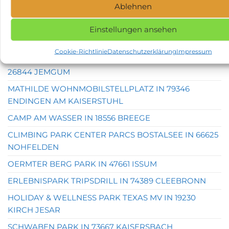
Ablehnen
WOHNMOBILSTELLPLATZ GORLEBEN IN 29475
GORLEBEN
Einstellungen ansehen
BURGSTADT HOTEL IN 56288 KASTELLAUN
Cookie-Richtlinie
Datenschutzerklärung
Impressum
WOHNMOBILSTELLPLATZ DITZUM – ANKERPLATZ IN
26844 JEMGUM
MATHILDE WOHNMOBILSTELLPLATZ IN 79346
ENDINGEN AM KAISERSTUHL
CAMP AM WASSER IN 18556 BREEGE
CLIMBING PARK CENTER PARCS BOSTALSEE IN 66625
NOHFELDEN
OERMTER BERG PARK IN 47661 ISSUM
ERLEBNISPARK TRIPSDRILL IN 74389 CLEEBRONN
HOLIDAY & WELLNESS PARK TEXAS MV IN 19230
KIRCH JESAR
SCHWABEN PARK IN 73667 KAISERSBACH