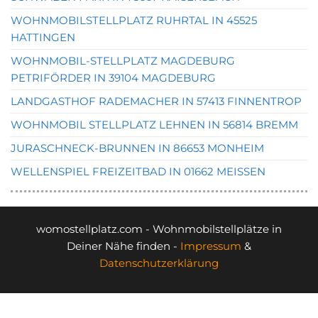
WOHNMOBILSTELLPLATZ RUHRTAL IN 45525
HATTINGEN
WOHNMOBIL-STELLPLATZ MAGDEBURG
PETRIFÖRDER IN 39104 MAGDEBURG
LANDGASTHOF RADEMACHER IN 57413 FINNENTROP
WOHNMOBIL STELLPLATZ LEHNEN IN 56814 BREMM
JURASCHNECK-BRUNNEN IN 86653 MONHEIM
WELLENSPIEL FREIZEITBAD IN 01662 MEISSEN
womostellplatz.com - Wohnmobilstellplätze in
Deiner Nähe finden -
Impressum
&
Datenschutzerklärung