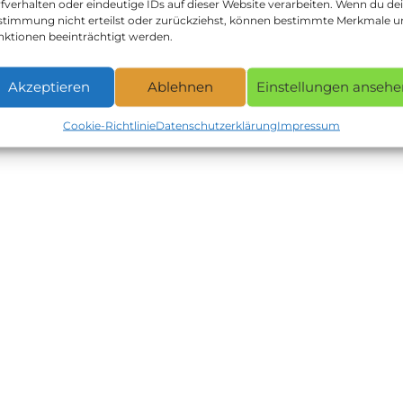
fverhalten oder eindeutige IDs auf dieser Website verarbeiten. Wenn du de
stimmung nicht erteilst oder zurückziehst, können bestimmte Merkmale 
nktionen beeinträchtigt werden.
Akzeptieren
Ablehnen
Einstellungen ansehe
Cookie-Richtlinie
Datenschutzerklärung
Impressum