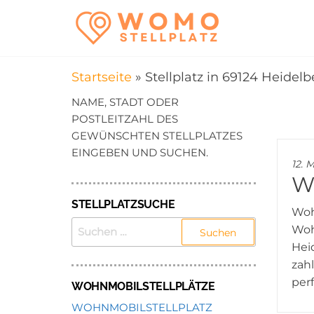
Zum
WomoStel
Campingstellplätz
Inhalt
für Wohnmobile
–
springen
Wohnmobi
Startseite
»
Stellplatz in 69124 Heidelb
in der Nä
NAME, STADT ODER
POSTLEITZAHL DES
GEWÜNSCHTEN STELLPLATZES
EINGEBEN UND SUCHEN.
12. 
Wo
STELLPLATZSUCHE
Woh
SUCHEN
Woh
NACH:
Hei
zah
per
WOHNMOBILSTELLPLÄTZE
WOHNMOBILSTELLPLATZ