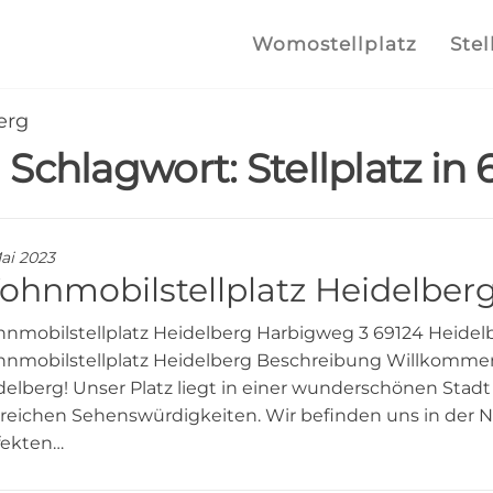
lplatz.com
e
Womostellplatz
Stel
lstellplätze
erg
he finden
Schlagwort:
Stellplatz in
Mai 2023
hnmobilstellplatz Heidelberg
nmobilstellplatz Heidelberg Harbigweg 3 69124 Heidel
nmobilstellplatz Heidelberg Beschreibung Willkomme
delberg! Unser Platz liegt in einer wunderschönen Stadt
lreichen Sehenswürdigkeiten. Wir befinden uns in der 
fekten…