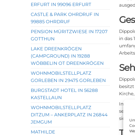
ERFURT IN 99096 ERFURT
ausged
CASTLE & PARK OHRDRUF IN
Ges
99885 OHRDRUF
Dippold
PENSION MÜRITZWIESE IN 17207
in das 
GOTTHUN
umfang
LAKE DREENKRÖGEN
Arbeit
(CAMPGROUND) IN 19288
WÖBBELIN OT DREENKRÖGEN
Seh
WOHNMOBILSTELLPLATZ
Dippold
GORLEBEN IN 29475 GORLEBEN
besitzt
BURGSTADT HOTEL IN 56288
Kirche,
KASTELLAUN
Im Herz
WOHNMOBILSTELLPLATZ
seinen 
DITZUM – ANKERPLATZ IN 26844
sich a
Um 
JEMGUM
Coo
Tag
We
MATHILDE