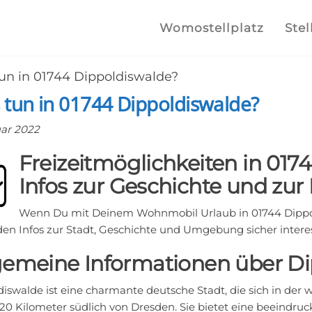
lplatz.com
e
Womostellplatz
Stel
lstellplätze
un in 01744 Dippoldiswalde?
he finden
tun in 01744 Dippoldiswalde?
uar 2022
Freizeitmöglichkeiten in 017
Infos zur Geschichte und zur
Wenn Du mit Deinem Wohnmobil Urlaub in 01744 Dippo
den Infos zur Stadt, Geschichte und Umgebung sicher interes
gemeine Informationen über D
diswalde ist eine charmante deutsche Stadt, die sich in de
20 Kilometer südlich von Dresden. Sie bietet eine beeindruc