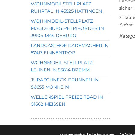
Landsc
WOHNMOBILSTELLPLATZ
sicherl
RUHRTAL IN 45525 HATTINGEN
Bei
Vorher
ZURÜC
WOHNMOBIL-STELLPLATZ
Was 
Beitrag
MAGDEBURG PETRIFÖRDER IN
39104 MAGDEBURG
Katego
LANDGASTHOF RADEMACHER IN
57413 FINNENTROP
WOHNMOBIL STELLPLATZ
LEHNEN IN 56814 BREMM
JURASCHNECK-BRUNNEN IN
86653 MONHEIM
WELLENSPIEL FREIZEITBAD IN
01662 MEISSEN