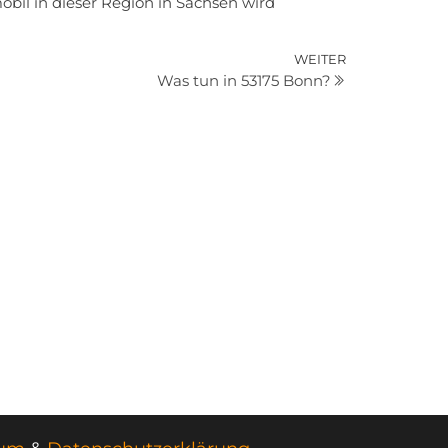
il in dieser Region in Sachsen wird
Nächster
WEITER
Was tun in 53175 Bonn?
Beitrag