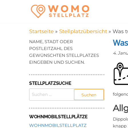
Zum
WomoStel
Campingstellplätz
Inhalt
für Wohnmobile
–
springen
Wohnmobi
Startseite
»
Stellplatzübersicht
»
Was t
in der Nä
Was 
NAME, STADT ODER
POSTLEITZAHL DES
4. Jan
GEWÜNSCHTEN STELLPLATZES
EINGEBEN UND SUCHEN.
STELLPLATZSUCHE
SUCHEN
folgen
NACH:
All
WOHNMOBILSTELLPLÄTZE
Dippol
WOHNMOBILSTELLPLATZ
knapp 