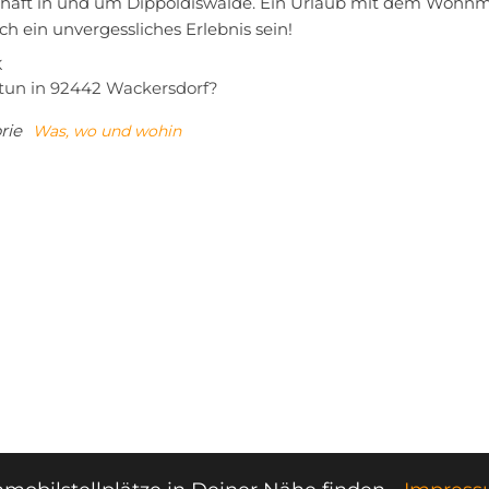
haft in und um Dippoldiswalde. Ein Urlaub mit dem Wohnmob
ich ein unvergessliches Erlebnis sein!
tragsnavigation
iger
K
tun in 92442 Wackersdorf?
rie
Was, wo und wohin