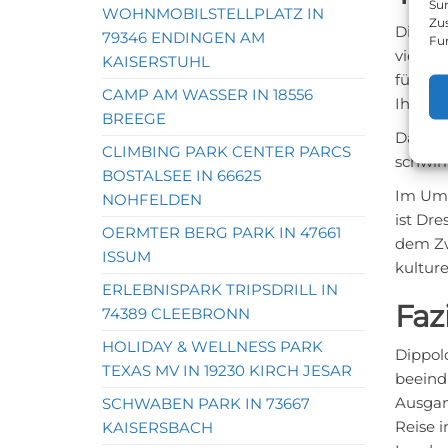
Sur
WOHNMOBILSTELLPLATZ IN
Zu
Dippold
79346 ENDINGEN AM
Fu
viele 
KAISERSTUHL
führen
CAMP AM WASSER IN 18556
Ihnen 
BREEGE
Darübe
CLIMBING PARK CENTER PARCS
schwim
BOSTALSEE IN 66625
Im Umk
NOHFELDEN
ist Dr
OERMTER BERG PARK IN 47661
dem Zw
ISSUM
kulture
ERLEBNISPARK TRIPSDRILL IN
Faz
74389 CLEEBRONN
HOLIDAY & WELLNESS PARK
Dippol
TEXAS MV IN 19230 KIRCH JESAR
beeindr
Ausgan
SCHWABEN PARK IN 73667
Reise 
KAISERSBACH