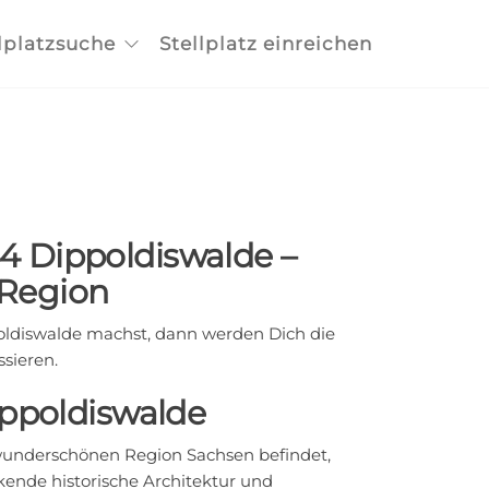
lplatzsuche
Stellplatz einreichen
44 Dippoldiswalde –
 Region
ldiswalde machst, dann werden Dich die
sieren.
ippoldiswalde
r wunderschönen Region Sachsen befindet,
kende historische Architektur und