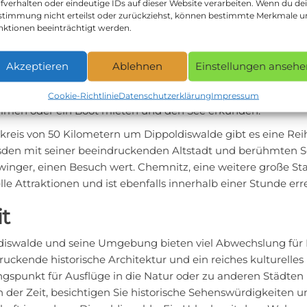
fverhalten oder eindeutige IDs auf dieser Website verarbeiten. Wenn du de
stimmung nicht erteilst oder zurückziehst, können bestimmte Merkmale 
iswalde liegt in der Region Osterzgebirge, die für ihre idyll
nktionen beeinträchtigt werden.
Wander- und Radwege zu entdecken, die durch grüne Wälder,
. Ein empfehlenswerter Wanderweg ist der „Tharandter Wald“
Akzeptieren
Ablehnen
Einstellungen ansehe
die wunderschöne Natur von Sachsen näherbringt.
r hinaus können Sie einen Ausflug zur Talsperre Malter mac
Cookie-Richtlinie
Datenschutzerklärung
Impressum
men oder ein Boot mieten und den See erkunden.
reis von 50 Kilometern um Dippoldiswalde gibt es eine Reih
esden mit seiner beeindruckenden Altstadt und berühmten 
inger, einen Besuch wert. Chemnitz, eine weitere große Sta
lle Attraktionen und ist ebenfalls innerhalb einer Stunde err
it
diswalde und seine Umgebung bieten viel Abwechslung für Re
uckende historische Architektur und ein reiches kulturelles 
gspunkt für Ausflüge in die Natur oder zu anderen Städten i
in der Zeit, besichtigen Sie historische Sehenswürdigkeiten