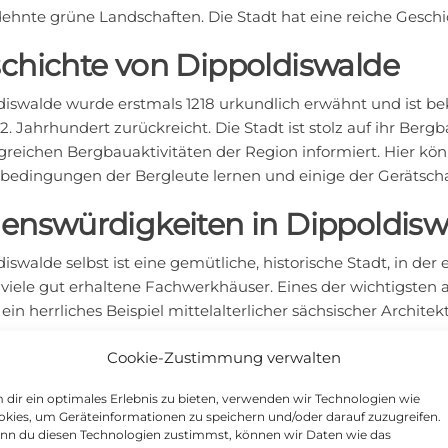
ehnte grüne Landschaften. Die Stadt hat eine reiche Geschi
chichte von Dippoldiswalde
iswalde wurde erstmals 1218 urkundlich erwähnt und ist beka
12. Jahrhundert zurückreicht. Die Stadt ist stolz auf ihr B
reichen Bergbauaktivitäten der Region informiert. Hier kön
sbedingungen der Bergleute lernen und einige der Gerätschaf
enswürdigkeiten in Dippoldisw
iswalde selbst ist eine gemütliche, historische Stadt, in der 
 viele gut erhaltene Fachwerkhäuser. Eines der wichtigsten a
 ein herrliches Beispiel mittelalterlicher sächsischer Architekt
en der Stadt thront das prächtige Schloss Dippoldiswalde. 
Cookie-Zustimmung verwalten
Besuchern einen Einblick in die Geschichte des Ortes und d
uch der schöne Schlosspark, der zu einem entspannten Spazi
dir ein optimales Erlebnis zu bieten, verwenden wir Technologien wie
kies, um Geräteinformationen zu speichern und/oder darauf zuzugreifen.
esausflüge in und um Dippold
nn du diesen Technologien zustimmst, können wir Daten wie das