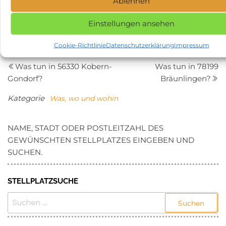
Ablehnen
Wanderwegen bis hin zu Ausflügen in nahegelegene
Städte. Egal, ob Sie die Natur, Geschichte oder Kultur
Einstellungen ansehen
lieben, Großschönau und seine Umgebung werden Sie
nicht enttäuschen.
Cookie-Richtlinie
Datenschutzerklärung
Impressum
Beitragsnavigation
Vorheriger
N
ZURÜCK
WEITER
Beitrag
Be
Was tun in 56330 Kobern-
Was tun in 78199
Gondorf?
Bräunlingen?
Kategorie
Was, wo und wohin
NAME, STADT ODER POSTLEITZAHL DES
GEWÜNSCHTEN STELLPLATZES EINGEBEN UND
SUCHEN.
STELLPLATZSUCHE
SUCHEN
NACH: