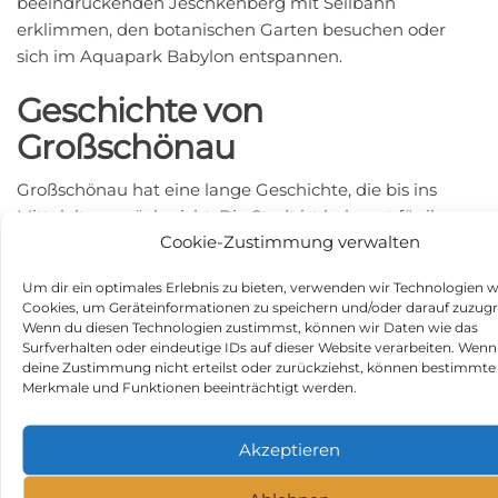
beeindruckenden Jeschkenberg mit Seilbahn
erklimmen, den botanischen Garten besuchen oder
sich im Aquapark Babylon entspannen.
Geschichte von
Großschönau
Großschönau hat eine lange Geschichte, die bis ins
Mittelalter zurückreicht. Die Stadt ist bekannt für ihre
Cookie-Zustimmung verwalten
Textilindustrie, die im 18. Jahrhundert ihren Höhepunkt
erreichte, als sie zu einem der wichtigsten Zentren für
Um dir ein optimales Erlebnis zu bieten, verwenden wir Technologien w
die Herstellung von Damast und Frottierwaren in
Cookies, um Geräteinformationen zu speichern und/oder darauf zuzugr
Europa wurde. Dieses reiche Erbe ist noch heute in den
Wenn du diesen Technologien zustimmst, können wir Daten wie das
Surfverhalten oder eindeutige IDs auf dieser Website verarbeiten. Wenn
stolzen Gebäuden und Museen der Stadt zu sehen.
deine Zustimmung nicht erteilst oder zurückziehst, können bestimmte
Merkmale und Funktionen beeinträchtigt werden.
Fazit
Obwohl Großschönau eine kleine Stadt ist, hat sie viel
Akzeptieren
zu bieten – von malerischen Sehenswürdigkeiten und