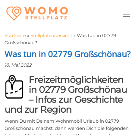
Zum
WomoStellplatz
Campingstellplätze
Inhalt
für Wohnmobile
springen
–
Wohnmobilstell
Startseite
»
Stellplatzübersicht
»
Was tun in 02779
in der Nähe fin
Großschönau?
Was tun in 02779 Großschönau?
18. Mai 2022
Freizeitmöglichkeiten
in 02779 Großschönau
– Infos zur Geschichte
und zur Region
Wenn Du mit Deinem Wohnmobil Urlaub in 02779
Großschönau machst, dann werden Dich die folgenden