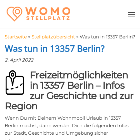
Zum
WomoStellplatz
Campingstellplätze
Inhalt
für Wohnmobile
springen
–
Wohnmobilstell
Startseite
»
Stellplatzübersicht
»
Was tun in 13357 Berlin?
in der Nähe fin
Was tun in 13357 Berlin?
2. April 2022
Freizeitmöglichkeiten
in 13357 Berlin – Infos
zur Geschichte und zur
Region
Wenn Du mit Deinem Wohnmobil Urlaub in 13357
Berlin machst, dann werden Dich die folgenden Infos
zur Stadt, Geschichte und Umgebung sicher