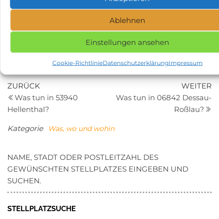
Ob Sie Kunst- und Kulturliebhaber, Naturliebhaber oder
Ablehnen
Geschichtsinteressierte sind, der Berliner Bezirk
Wedding und die Umgebung bieten eine Fülle von
Einstellungen ansehen
Möglichkeiten. Mit seiner strategischen Lage, können
Sie auch die Nachbarstädte und -regionen erkunden,
Cookie-Richtlinie
Datenschutzerklärung
Impressum
und so Ihren Urlaub noch vielseitiger gestalten.
Beitragsnavigation
Vorheriger
N
ZURÜCK
WEITER
Beitrag
Be
Was tun in 53940
Was tun in 06842 Dessau-
Hellenthal?
Roßlau?
Kategorie
Was, wo und wohin
NAME, STADT ODER POSTLEITZAHL DES
GEWÜNSCHTEN STELLPLATZES EINGEBEN UND
SUCHEN.
STELLPLATZSUCHE