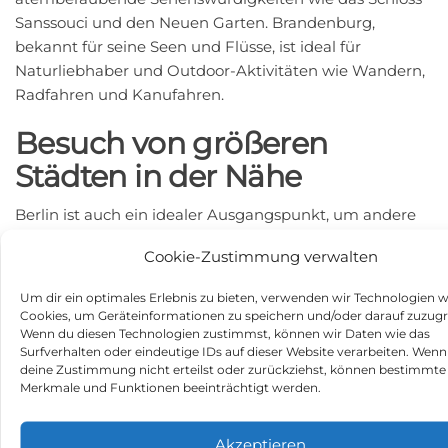
Sanssouci und den Neuen Garten. Brandenburg,
bekannt für seine Seen und Flüsse, ist ideal für
Naturliebhaber und Outdoor-Aktivitäten wie Wandern,
Radfahren und Kanufahren.
Besuch von größeren
Städten in der Nähe
Berlin ist auch ein idealer Ausgangspunkt, um andere
Städte zu besichtigen, die weniger als 50 Kilometer
Cookie-Zustimmung verwalten
entfernt sind. Köpenick, mit seiner historischen Altstadt
und dem im Renaissancestil erbauten Schloss, ist ein
Um dir ein optimales Erlebnis zu bieten, verwenden wir Technologien w
beliebtes Reiseziel. Ebenso ist Oranienburg mit seinem
Cookies, um Geräteinformationen zu speichern und/oder darauf zuzugr
Schloss ein interessanter Ausflug. Ebenfalls in
Wenn du diesen Technologien zustimmst, können wir Daten wie das
Surfverhalten oder eindeutige IDs auf dieser Website verarbeiten. Wenn
Reichweite ist der Flughafen Berlin Brandenburg, von
deine Zustimmung nicht erteilst oder zurückziehst, können bestimmte
wo aus Sie zu weiteren Zielen fliegen können.
Merkmale und Funktionen beeinträchtigt werden.
Fazit
Akzeptieren