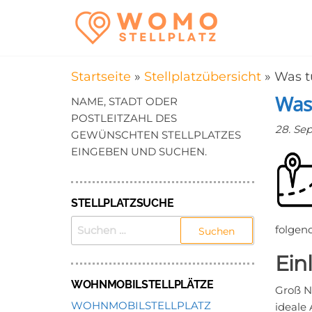
Zum
WomoStel
Campingstellplätz
Inhalt
für Wohnmobile
–
springen
Wohnmobi
Startseite
»
Stellplatzübersicht
»
Was t
in der Nä
Was
NAME, STADT ODER
POSTLEITZAHL DES
28. Se
GEWÜNSCHTEN STELLPLATZES
EINGEBEN UND SUCHEN.
STELLPLATZSUCHE
SUCHEN
folgen
NACH:
Ein
WOHNMOBILSTELLPLÄTZE
Groß N
WOHNMOBILSTELLPLATZ
ideale