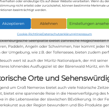
fverhalten oder eindeutige IDs auf dieser Website verarbeiten. Wenn du de
stimmung nicht erteilst oder zurückziehst, können bestimmte Merkmale 
 Kilometer entfernt liegt die Stadt Neustrelitz, bekannt fü
nktionen beeinträchtigt werden.
storische Altstadt und das Schlossmuseum. Auch das Carolin
ür Tierliebhaber gibt es den Tierpark mit einheimischen Tie
Akzeptieren
Ablehnen
Einstellungen ansehe
izeitaktivitäten in der Natur
Cookie-Richtlinie
Datenschutzerklärung
Impressum
cklenburgische Seenplatte bietet zahlreiche Möglichkeiten 
ren, Paddeln, Angeln oder Schwimmen, hier kommt jeder Nat
n der Umgebung, wie z.B. der Tollensesee, bieten zudem per
esuch wert ist auch der Müritz-Nationalpark, der mit seiner
teres lohnendes Ausflugsziel ist der Bärenwald Müritz, ein 
torische Orte und Sehenswürdi
gend um Groß Nemerow bietet auch viele historische Zeitzeu
t, bietet eine spannende Reise in die Hexenverfolgung des Mi
cke in die Lebensweise der slawischen BEvölkerung. In der F
rkskunst aus der Region bewundern und Bio-Produkte gen