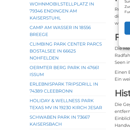
Sur
WOHNMOBILSTELLPLATZ IN
Zu
Rund 36
79346 ENDINGEN AM
Fu
die hi
KAISERSTUHL
wert. F
CAMP AM WASSER IN 18556
BREEGE
Fre
CLIMBING PARK CENTER PARCS
Die Me
BOSTALSEE IN 66625
Radfah
NOHFELDEN
Seen i
OERMTER BERG PARK IN 47661
Einen B
ISSUM
Ein wei
ERLEBNISPARK TRIPSDRILL IN
His
74389 CLEEBRONN
HOLIDAY & WELLNESS PARK
Die Ge
TEXAS MV IN 19230 KIRCH JESAR
entfern
SCHWABEN PARK IN 73667
Einbli
KAISERSBACH
Handwe