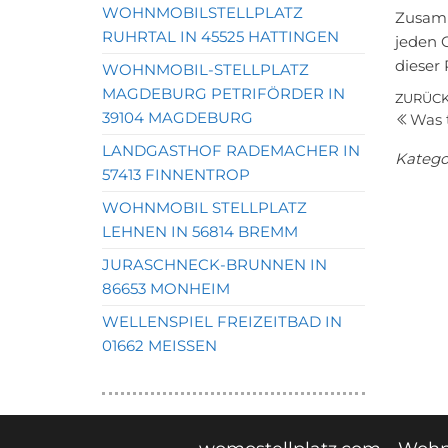
WOHNMOBILSTELLPLATZ
Zusamm
RUHRTAL IN 45525 HATTINGEN
jeden 
dieser 
WOHNMOBIL-STELLPLATZ
MAGDEBURG PETRIFÖRDER IN
Bei
Vorher
ZURÜC
39104 MAGDEBURG
Was 
Beitrag
LANDGASTHOF RADEMACHER IN
Katego
57413 FINNENTROP
WOHNMOBIL STELLPLATZ
LEHNEN IN 56814 BREMM
JURASCHNECK-BRUNNEN IN
86653 MONHEIM
WELLENSPIEL FREIZEITBAD IN
01662 MEISSEN