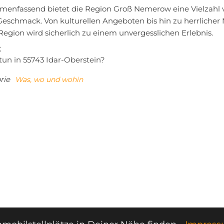
enfassend bietet die Region Groß Nemerow eine Vielzahl v
Geschmack. Von kulturellen Angeboten bis hin zu herrliche
Region wird sicherlich zu einem unvergesslichen Erlebnis.
tragsnavigation
iger
K
tun in 55743 Idar-Oberstein?
rie
Was, wo und wohin