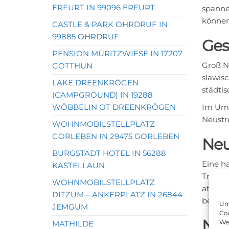
ERFURT IN 99096 ERFURT
spanne
können
CASTLE & PARK OHRDRUF IN
99885 OHRDRUF
Ges
PENSION MÜRITZWIESE IN 17207
Groß N
GOTTHUN
slawis
LAKE DREENKRÖGEN
städtis
(CAMPGROUND) IN 19288
WÖBBELIN OT DREENKRÖGEN
Im Umk
Neustre
WOHNMOBILSTELLPLATZ
GORLEBEN IN 29475 GORLEBEN
Ne
BURGSTADT HOTEL IN 56288
Eine h
KASTELLAUN
Treptow
WOHNMOBILSTELLPLATZ
atembe
DITZUM – ANKERPLATZ IN 26844
beinha
Um 
JEMGUM
Coo
Neu
We
MATHILDE