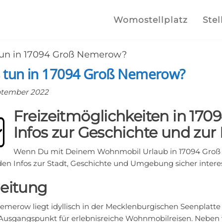
lplatz.com
e
Womostellplatz
Stel
lstellplätze
un in 17094 Groß Nemerow?
he finden
 tun in 17094 Groß Nemerow?
ptember 2022
Freizeitmöglichkeiten in 17
Infos zur Geschichte und zur
Wenn Du mit Deinem Wohnmobil Urlaub in 17094 Groß
den Infos zur Stadt, Geschichte und Umgebung sicher interes
leitung
emerow liegt idyllisch in der Mecklenburgischen Seenplatte
 Ausgangspunkt für erlebnisreiche Wohnmobilreisen. Neben vi