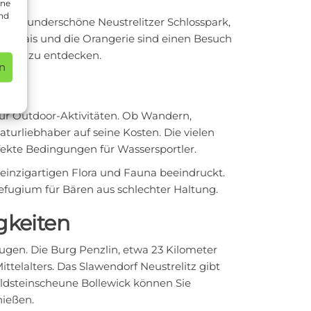
ine
und
r das wunderschöne Neustrelitzer Schlosspark,
enpalais und die Orangerie sind einen Besuch
rarten zu entdecken.
n
für Outdoor-Aktivitäten. Ob Wandern,
urliebhaber auf seine Kosten. Die vielen
fekte Bedingungen für Wassersportler.
 einzigartigen Flora und Fauna beeindruckt.
Refugium für Bären aus schlechter Haltung.
gkeiten
gen. Die Burg Penzlin, etwa 23 Kilometer
ttelalters. Das Slawendorf Neustrelitz gibt
eldsteinscheune Bollewick können Sie
ießen.