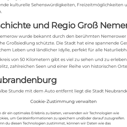
nde kulturelle Sehenswürdigkeiten, Freizeitmöglichkeiten u
.
chichte und Regio Groß Neme
emerow wurde bekannt durch den berühmten Nemerower Rin
che Großsiedlung schützte. Die Stadt hat eine spannende G
chem Leben und ländlicher Idylle, perfekt für alle Naturliebh
reis von 50 Kilometern gibt es viel zu sehen und zu erleb
litz, zahlreichen Seen und einer Reihe von historischen Orte
ubrandenburg
albe Stunde mit dem Auto entfernt liegt die Stadt Neubrande
er Tors, einem der vier erhaltenen Stadttore der Stadt. Der
Cookie-Zustimmung verwalten
raubenden Blick über die Stadt und die umliegende Seenlan
ltet Museen und Galerien, Theater und Konzerte.
dir ein optimales Erlebnis zu bieten, verwenden wir Technologien wie
kies, um Geräteinformationen zu speichern und/oder darauf zuzugreifen.
strelitz
nn du diesen Technologien zustimmst, können wir Daten wie das