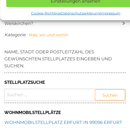
Einstellungen ansehen
Beitragsnavigation
Vorheriger
N
ZURÜCK
WEITER
Cookie-Richtlinie
Datenschutzerklärung
Impressum
Beitrag
Be
Was tun in 66709
Was tun in 01847 Lohmen?
Weiskirchen?
Kategorie
Was, wo und wohin
NAME, STADT ODER POSTLEITZAHL DES
GEWÜNSCHTEN STELLPLATZES EINGEBEN UND
SUCHEN.
STELLPLATZSUCHE
SUCHEN
NACH:
WOHNMOBILSTELLPLÄTZE
WOHNMOBILSTELLPLATZ ERFURT IN 99096 ERFURT