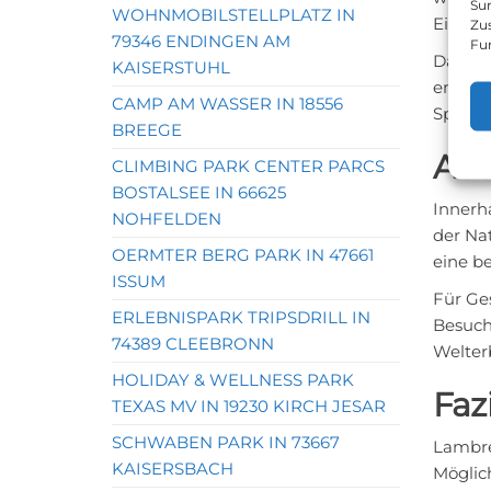
Sur
WOHNMOBILSTELLPLATZ IN
Einkau
Zu
79346 ENDINGEN AM
Fu
Das Os
KAISERSTUHL
entfer
CAMP AM WASSER IN 18556
Spazie
BREEGE
Aus
CLIMBING PARK CENTER PARCS
BOSTALSEE IN 66625
Innerh
NOHFELDEN
der Na
OERMTER BERG PARK IN 47661
eine b
ISSUM
Für Ge
ERLEBNISPARK TRIPSDRILL IN
Besuch
74389 CLEEBRONN
Welterb
HOLIDAY & WELLNESS PARK
Faz
TEXAS MV IN 19230 KIRCH JESAR
SCHWABEN PARK IN 73667
Lambre
KAISERSBACH
Möglich