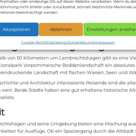
fverhalten oder eindeutige IDs auf dieser Website verarbeiten. Wenn du de
fsmöglichkeiten.
stimmung nicht erteilst oder zurückziehst, können bestimmte Merkmale 
nktionen beeinträchtigt werden.
tseebad Warnemünde, ein Stadtteil von Rostock und nur e
nt, ist bekannt für seinen breiten Sandstrand und die cha
Akzeptieren
Ablehnen
Einstellungen ansehe
rgang den Blick auf das Meer genießen, leckeren Fisch esse
Cookie-Richtlinie
Datenschutzerklärung
Impressum
flüge in der Umgebung
alb von 50 Kilometern um Lambrechtshagen gibt es eine Viel
tionalpark Vorpommersche Boddenlandschaft ein absolutes Mu
eeindruckende Landschaft mit flachen Wiesen, Seen und Wäld
schichte und Architektur interessierte Reisende sind die al
 wert. Beide Städte haben eine gut erhaltene historische A
eliste.
it
chtshagen und seine Umgebung bieten eine Mischung aus G
keiten für Ausflüge. Ob ein Spaziergang durch die Altstadt 