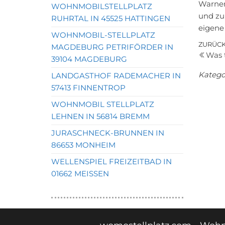
Warnem
WOHNMOBILSTELLPLATZ
und zu
RUHRTAL IN 45525 HATTINGEN
eigene
WOHNMOBIL-STELLPLATZ
Bei
Vorher
ZURÜC
MAGDEBURG PETRIFÖRDER IN
Was 
Beitrag
39104 MAGDEBURG
Katego
LANDGASTHOF RADEMACHER IN
57413 FINNENTROP
WOHNMOBIL STELLPLATZ
LEHNEN IN 56814 BREMM
JURASCHNECK-BRUNNEN IN
86653 MONHEIM
WELLENSPIEL FREIZEITBAD IN
01662 MEISSEN