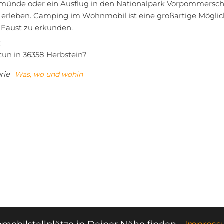
ünde oder ein Ausflug in den Nationalpark Vorpommersche 
 erleben. Camping im Wohnmobil ist eine großartige Möglic
 Faust zu erkunden.
tragsnavigation
iger
K
tun in 36358 Herbstein?
rie
Was, wo und wohin