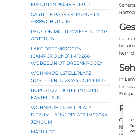
ERFURT IN 99096 ERFURT
Sehens
Rostoc
CASTLE & PARK OHRDRUF IN
99885 OHRDRUF
Ges
PENSION MÜRITZWIESE IN 17207
Lambre
GOTTHUN
histor
LAKE DREENKRÖGEN
herrlic
(CAMPGROUND) IN 19288
WÖBBELIN OT DREENKRÖGEN
Seh
WOHNMOBILSTELLPLATZ
In Lam
GORLEBEN IN 29475 GORLEBEN
Landsc
BURGSTADT HOTEL IN 56288
Entspa
KASTELLAUN
Ro
WOHNMOBILSTELLPLATZ
DITZUM – ANKERPLATZ IN 26844
Ganz i
Um 
JEMGUM
Coo
histor
We
MATHILDE
wichti