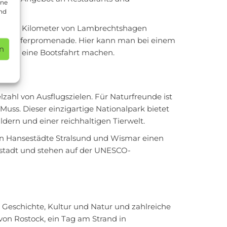
ine
und
twa 20 Kilometer von Lambrechtshagen
rmante Uferpromenade. Hier kann man bei einem
n
n oder eine Bootsfahrt machen.
zahl von Ausflugszielen. Für Naturfreunde ist
ss. Dieser einzigartige Nationalpark bietet
ern und einer reichhaltigen Tierwelt.
ten Hansestädte Stralsund und Wismar einen
ltstadt und stehen auf der UNESCO-
eschichte, Kultur und Natur und zahlreiche
von Rostock, ein Tag am Strand in