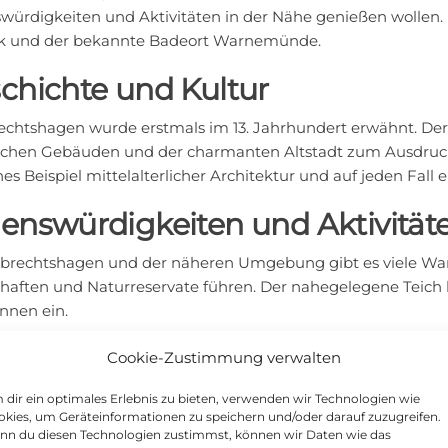
würdigkeiten und Aktivitäten in der Nähe genießen wollen. 
k und der bekannte Badeort Warnemünde.
chichte und Kultur
chtshagen wurde erstmals im 13. Jahrhundert erwähnt. Der O
ischen Gebäuden und der charmanten Altstadt zum Ausdruck 
hes Beispiel mittelalterlicher Architektur und auf jeden Fall
enswürdigkeiten und Aktivitä
brechtshagen und der näheren Umgebung gibt es viele Wan
haften und Naturreservate führen. Der nahegelegene Teich
nnen ein.
stock und Warnemünde
Cookie-Zustimmung verwalten
n der Nähe von Lambrechtshagen liegt die Hansestadt Rostock
dir ein optimales Erlebnis zu bieten, verwenden wir Technologien wie
kies, um Geräteinformationen zu speichern und/oder darauf zuzugreifen.
ischen Gebäuden, darunter die beeindruckende Marienkirche 
nn du diesen Technologien zustimmst, können wir Daten wie das
ger Anlaufpunkt für Kreuzfahrtschiffe und verfügt über ein 