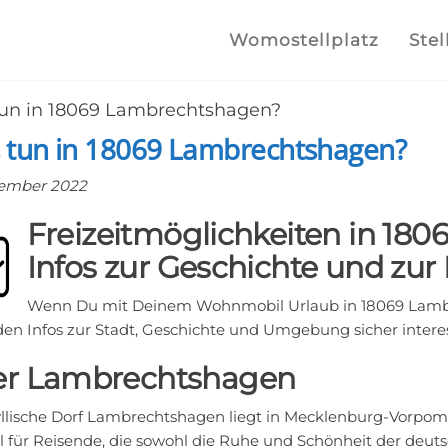
lplatz.com
e
Womostellplatz
Stel
lstellplätze
un in 18069 Lambrechtshagen?
he finden
 tun in 18069 Lambrechtshagen?
zember 2022
Freizeitmöglichkeiten in 18
Infos zur Geschichte und zur
Wenn Du mit Deinem Wohnmobil Urlaub in 18069 Lamb
den Infos zur Stadt, Geschichte und Umgebung sicher interes
r Lambrechtshagen
yllische Dorf Lambrechtshagen liegt in Mecklenburg-Vorpo
al für Reisende, die sowohl die Ruhe und Schönheit der deut