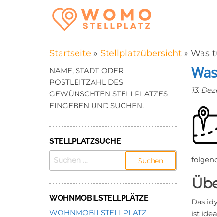
Zum
WomoStel
Campingstellplätz
Inhalt
für Wohnmobile
–
springen
Wohnmobi
Startseite
»
Stellplatzübersicht
»
Was t
in der Nä
Was
NAME, STADT ODER
POSTLEITZAHL DES
13. De
GEWÜNSCHTEN STELLPLATZES
EINGEBEN UND SUCHEN.
STELLPLATZSUCHE
SUCHEN
folgen
NACH:
Übe
WOHNMOBILSTELLPLÄTZE
Das id
WOHNMOBILSTELLPLATZ
ist ide