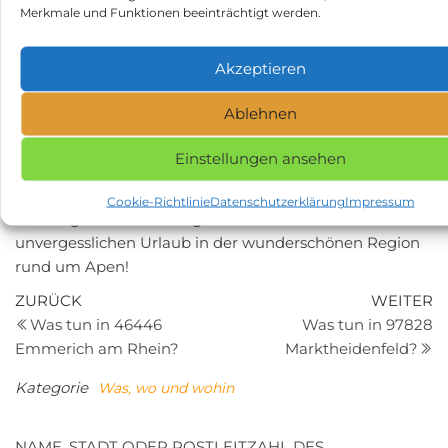
Merkmale und Funktionen beeinträchtigt werden.
„Moorwelten“. Diese wurden als Teil des EU-Projekts
„MoorFutures“ gestaltet und bieten Besuchern die
Möglichkeit, auf lehrreichen Pfaden das Ökosystem
Akzeptieren
Moor zu erkunden.
Ablehnen
Insgesamt ist Apen ein hervorragender Ausgangsort,
um das Oldenburger Land und seine zahlreichen
Einstellungen ansehen
facettenreichen Freizeitangebote zu entdecken. Mit
dem Wohnmobil sind Sie flexibel und können Ihren
Cookie-Richtlinie
Datenschutzerklärung
Impressum
Urlaub ganz individuell gestalten. Erleben Sie einen
unvergesslichen Urlaub in der wunderschönen Region
rund um Apen!
Beitragsnavigation
Vorheriger
N
ZURÜCK
WEITER
Beitrag
Be
Was tun in 46446
Was tun in 97828
Emmerich am Rhein?
Marktheidenfeld?
Kategorie
Was, wo und wohin
NAME, STADT ODER POSTLEITZAHL DES