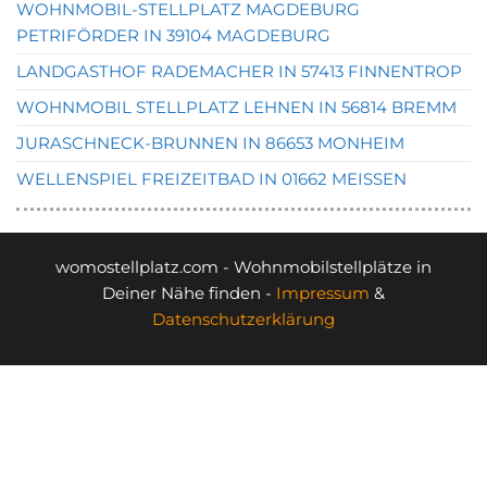
WOHNMOBIL-STELLPLATZ MAGDEBURG
PETRIFÖRDER IN 39104 MAGDEBURG
LANDGASTHOF RADEMACHER IN 57413 FINNENTROP
WOHNMOBIL STELLPLATZ LEHNEN IN 56814 BREMM
JURASCHNECK-BRUNNEN IN 86653 MONHEIM
WELLENSPIEL FREIZEITBAD IN 01662 MEISSEN
womostellplatz.com - Wohnmobilstellplätze in
Deiner Nähe finden -
Impressum
&
Datenschutzerklärung