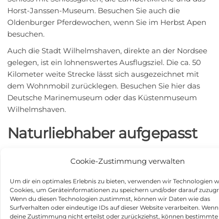
Horst-Janssen-Museum. Besuchen Sie auch die
Oldenburger Pferdewochen, wenn Sie im Herbst Apen
besuchen.
Auch die Stadt Wilhelmshaven, direkte an der Nordsee
gelegen, ist ein lohnenswertes Ausflugsziel. Die ca. 50
Kilometer weite Strecke lässt sich ausgezeichnet mit
dem Wohnmobil zurücklegen. Besuchen Sie hier das
Deutsche Marinemuseum oder das Küstenmuseum
Wilhelmshaven.
Naturliebhaber aufgepasst
Für Naturliebhaber bietet der knapp 40 Kilometer
Cookie-Zustimmung verwalten
entfernte Naturpark Wildeshauser Geest eine Vielzahl
an Wander- und Radwegen. Sie können dort die
Um dir ein optimales Erlebnis zu bieten, verwenden wir Technologien w
Geestlandschaft mit ihrer vielfältigen Flora und Fauna
Cookies, um Geräteinformationen zu speichern und/oder darauf zuzugr
erkunden.
Wenn du diesen Technologien zustimmst, können wir Daten wie das
Surfverhalten oder eindeutige IDs auf dieser Website verarbeiten. Wenn
Eine Besonderheit in der Region sind die sogenannten
deine Zustimmung nicht erteilst oder zurückziehst, können bestimmte