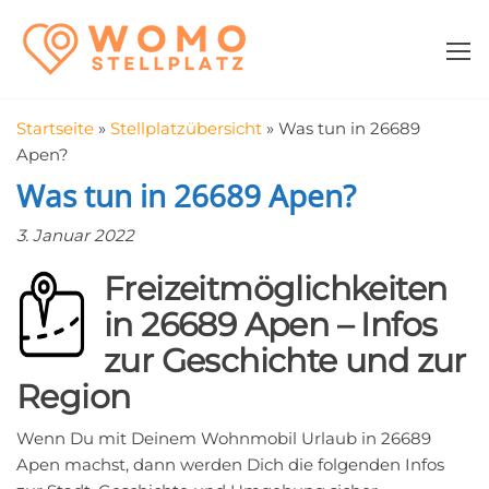
Zum
WomoStellplatz
Campingstellplätze
Inhalt
für Wohnmobile
springen
–
Wohnmobilstell
Startseite
»
Stellplatzübersicht
»
Was tun in 26689
in der Nähe fin
Apen?
Was tun in 26689 Apen?
3. Januar 2022
Freizeitmöglichkeiten
in 26689 Apen – Infos
zur Geschichte und zur
Region
Wenn Du mit Deinem Wohnmobil Urlaub in 26689
Apen machst, dann werden Dich die folgenden Infos