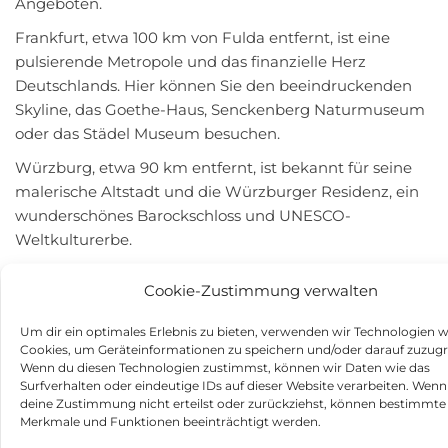
Angeboten.
Frankfurt, etwa 100 km von Fulda entfernt, ist eine
pulsierende Metropole und das finanzielle Herz
Deutschlands. Hier können Sie den beeindruckenden
Skyline, das Goethe-Haus, Senckenberg Naturmuseum
oder das Städel Museum besuchen.
Würzburg, etwa 90 km entfernt, ist bekannt für seine
malerische Altstadt und die Würzburger Residenz, ein
wunderschönes Barockschloss und UNESCO-
Weltkulturerbe.
Kassel, etwa 95 km von Fulda entfernt, ist bekannt für
Cookie-Zustimmung verwalten
die documenta, eine der weltweit wichtigsten
Ausstellungen für zeitgenössische Kunst, und den
Um dir ein optimales Erlebnis zu bieten, verwenden wir Technologien w
Bergpark Wilhelmshöhe, der auch auf der Liste des
Cookies, um Geräteinformationen zu speichern und/oder darauf zuzugr
Wenn du diesen Technologien zustimmst, können wir Daten wie das
UNESCO-Weltkulturerbes steht.
Surfverhalten oder eindeutige IDs auf dieser Website verarbeiten. Wenn
deine Zustimmung nicht erteilst oder zurückziehst, können bestimmte
Fazit
Merkmale und Funktionen beeinträchtigt werden.