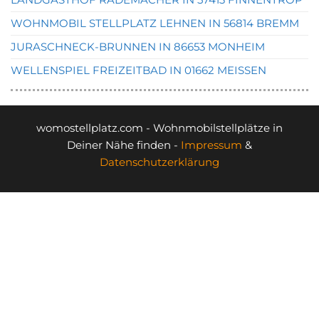
WOHNMOBIL STELLPLATZ LEHNEN IN 56814 BREMM
JURASCHNECK-BRUNNEN IN 86653 MONHEIM
WELLENSPIEL FREIZEITBAD IN 01662 MEISSEN
womostellplatz.com - Wohnmobilstellplätze in
Deiner Nähe finden -
Impressum
&
Datenschutzerklärung