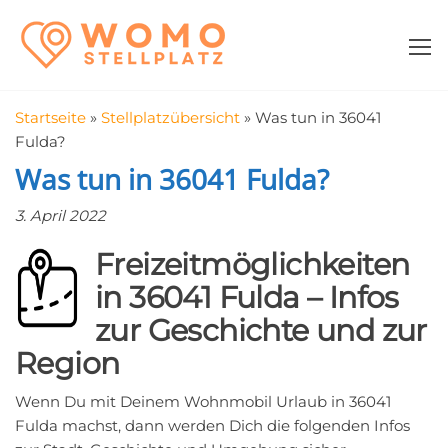
Zum
WomoStellplatz
Campingstellplätze
Inhalt
für Wohnmobile
springen
–
Wohnmobilstell
Startseite
»
Stellplatzübersicht
»
Was tun in 36041
in der Nähe fin
Fulda?
Was tun in 36041 Fulda?
3. April 2022
Freizeitmöglichkeiten
in 36041 Fulda – Infos
zur Geschichte und zur
Region
Wenn Du mit Deinem Wohnmobil Urlaub in 36041
Fulda machst, dann werden Dich die folgenden Infos