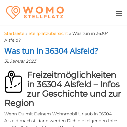
Zum
WomoStellplatz
Campingstellplätze
Inhalt
für Wohnmobile
springen
–
Wohnmobilstell
Startseite
»
Stellplatzübersicht
»
Was tun in 36304
in der Nähe fin
Alsfeld?
Was tun in 36304 Alsfeld?
31. Januar 2023
Freizeitmöglichkeiten
in 36304 Alsfeld – Infos
zur Geschichte und zur
Region
Wenn Du mit Deinem Wohnmobil Urlaub in 36304
Alsfeld machst, dann werden Dich die folgenden Infos