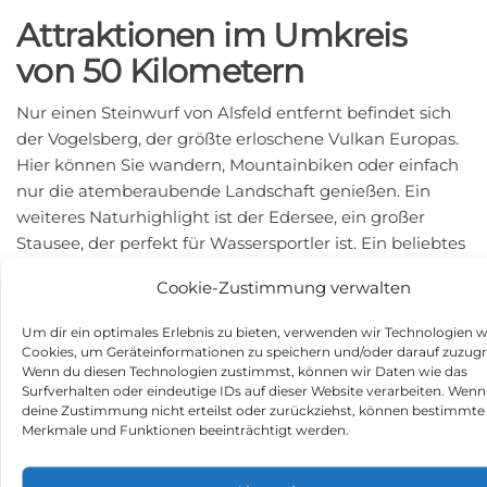
Attraktionen im Umkreis
von 50 Kilometern
Nur einen Steinwurf von Alsfeld entfernt befindet sich
der Vogelsberg, der größte erloschene Vulkan Europas.
Hier können Sie wandern, Mountainbiken oder einfach
nur die atemberaubende Landschaft genießen. Ein
weiteres Naturhighlight ist der Edersee, ein großer
Stausee, der perfekt für Wassersportler ist. Ein beliebtes
Ausflugsziel für Familien ist der Wildpark Edersee, wo
Cookie-Zustimmung verwalten
Sie heimische Wildtiere in naturgetreuem Ambiente
bewundern können.
Um dir ein optimales Erlebnis zu bieten, verwenden wir Technologien w
Cookies, um Geräteinformationen zu speichern und/oder darauf zuzugr
Wenn Sie an Architektur und Kultur interessiert sind,
Wenn du diesen Technologien zustimmst, können wir Daten wie das
besuchen Sie das beeindruckende Schloss Kransberg,
Surfverhalten oder eindeutige IDs auf dieser Website verarbeiten. Wenn
das aus dem 13. Jahrhundert stammt, oder die Justus-
deine Zustimmung nicht erteilst oder zurückziehst, können bestimmte
Merkmale und Funktionen beeinträchtigt werden.
Liebig-Universität in Gießen, eine der ältesten
Universitäten Deutschlands.