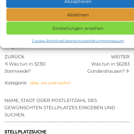
Akzeptieren
Zusammenfassend kann man sagen, dass die Region
um Alsfeld für jeden Geschmack und jedes Alter etwas
Ablehnen
zu bieten hat. Von beeindruckender Natur über reiche
Geschichte und Kultur bis hin zu fantastischen
Einstellungen ansehen
Freizeitmöglichkeiten – einen Urlaub in Alsfeld und
Umgebung werden Sie sicherlich nicht so schnell
Cookie-Richtlinie
Datenschutzerklärung
Impressum
vergessen.
Beitragsnavigation
Vorheriger
N
ZURÜCK
WEITER
Beitrag
Be
Was tun in 32351
Was tun in 56283
Stemwede?
Gondershausen?
Kategorie
Was, wo und wohin
NAME, STADT ODER POSTLEITZAHL DES
GEWÜNSCHTEN STELLPLATZES EINGEBEN UND
SUCHEN.
STELLPLATZSUCHE