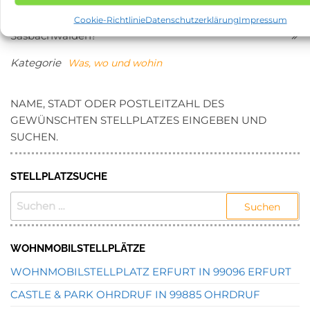
Beitragsnavigation
Vorheriger
N
ZURÜCK
WEITER
Beitrag
Be
Was tun in 77887
Was tun in 14778 Beetzsee?
Cookie-Richtlinie
Datenschutzerklärung
Impressum
Sasbachwalden?
Kategorie
Was, wo und wohin
NAME, STADT ODER POSTLEITZAHL DES
GEWÜNSCHTEN STELLPLATZES EINGEBEN UND
SUCHEN.
STELLPLATZSUCHE
SUCHEN
NACH:
WOHNMOBILSTELLPLÄTZE
WOHNMOBILSTELLPLATZ ERFURT IN 99096 ERFURT
CASTLE & PARK OHRDRUF IN 99885 OHRDRUF