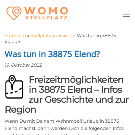
Zum
WomoStellplatz
Campingstellplätze
Inhalt
für Wohnmobile
springen
–
Wohnmobilstell
Startseite
»
Stellplatzübersicht
»
Was tun in 38875
in der Nähe fin
Elend?
Was tun in 38875 Elend?
16. Oktober 2022
Freizeitmöglichkeiten
in 38875 Elend – Infos
zur Geschichte und zur
Region
Wenn Du mit Deinem Wohnmobil Urlaub in 38875
Elend machst, dann werden Dich die folgenden Infos