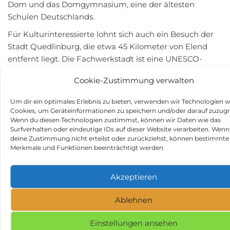
Dom und das Domgymnasium, eine der ältesten
Schulen Deutschlands.
Für Kulturinteressierte lohnt sich auch ein Besuch der
Stadt Quedlinburg, die etwa 45 Kilometer von Elend
entfernt liegt. Die Fachwerkstadt ist eine UNESCO-
Welterbestätte mit einer einzigartigen mittelalterlichen
Cookie-Zustimmung verwalten
Architektur und einem reichen Kulturerbe.
Um dir ein optimales Erlebnis zu bieten, verwenden wir Technologien w
Fazit
Cookies, um Geräteinformationen zu speichern und/oder darauf zuzugr
Wenn du diesen Technologien zustimmst, können wir Daten wie das
Die Stadt Elend und ihre Umgebung bieten eine
Surfverhalten oder eindeutige IDs auf dieser Website verarbeiten. Wenn
deine Zustimmung nicht erteilst oder zurückziehst, können bestimmte
bewundernswerte Vielfalt an Möglichkeiten für
Merkmale und Funktionen beeinträchtigt werden.
Outdoor-Aktivitäten, kulturelle Ausflüge und historische
Erkundungen. Man kann sicher sein, dass ein
Akzeptieren
Campingurlaub in dieser Region eine unvergessliche
Erfahrung wird. Lassen Sie sich von dem Namen nicht
Ablehnen
täuschen – Elend im Herzen des Harzes ist alles andere
als „elend“!
Einstellungen ansehen