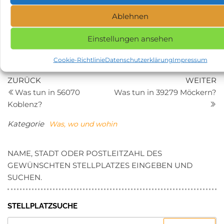
verschiedene Wildspezialitäten gehören.
Ablehnen
Ob Geschichte, Natur, Sport oder Kulinarik, die Region
Einstellungen ansehen
Schweich hat viel zu bieten und garantiert einen
abwechslungsreichen und interessanten Urlaub mit
Cookie-Richtlinie
Datenschutzerklärung
Impressum
dem Wohnmobil.
Beitragsnavigation
Vorheriger
N
ZURÜCK
WEITER
Beitrag
Be
Was tun in 56070
Was tun in 39279 Möckern?
Koblenz?
Kategorie
Was, wo und wohin
NAME, STADT ODER POSTLEITZAHL DES
GEWÜNSCHTEN STELLPLATZES EINGEBEN UND
SUCHEN.
STELLPLATZSUCHE
SUCHEN