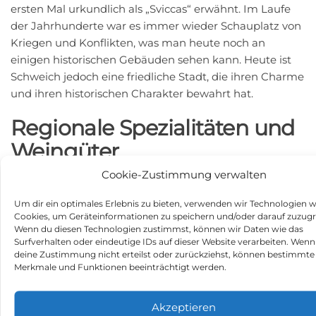
ersten Mal urkundlich als „Sviccas“ erwähnt. Im Laufe
der Jahrhunderte war es immer wieder Schauplatz von
Kriegen und Konflikten, was man heute noch an
einigen historischen Gebäuden sehen kann. Heute ist
Schweich jedoch eine friedliche Stadt, die ihren Charme
und ihren historischen Charakter bewahrt hat.
Regionale Spezialitäten und
Weingüter
Cookie-Zustimmung verwalten
Die Region rund um Schweich ist bekannt für ihre
hervorragenden Weine, insbesondere Riesling. Viele
Um dir ein optimales Erlebnis zu bieten, verwenden wir Technologien w
Weingüter bieten Weinproben und Kellerführungen an.
Cookies, um Geräteinformationen zu speichern und/oder darauf zuzugr
Auch der Bauernmarkt in Schweich lohnt sich für einen
Wenn du diesen Technologien zustimmst, können wir Daten wie das
Surfverhalten oder eindeutige IDs auf dieser Website verarbeiten. Wenn
Besuch. Dort können Sie regionale Produkte wie Obst,
deine Zustimmung nicht erteilst oder zurückziehst, können bestimmte
Gemüse, Käse und Wurstwaren kaufen. Neben den
Merkmale und Funktionen beeinträchtigt werden.
Weinen sollten Sie auch die regionale Küche probieren,
zu der zum Beispiel Saumagen, Hunsrücker
Akzeptieren
Spießbraten, Döppekooche (ein Kartoffelgericht) und