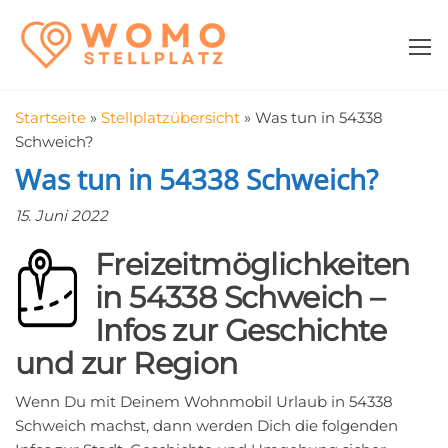
Zum
WomoStellplatz
Campingstellplätze
Inhalt
für Wohnmobile
springen
–
Wohnmobilstell
Startseite
»
Stellplatzübersicht
»
Was tun in 54338
in der Nähe fin
Schweich?
Was tun in 54338 Schweich?
15. Juni 2022
Freizeitmöglichkeiten
in 54338 Schweich –
Infos zur Geschichte
und zur Region
Wenn Du mit Deinem Wohnmobil Urlaub in 54338
Schweich machst, dann werden Dich die folgenden