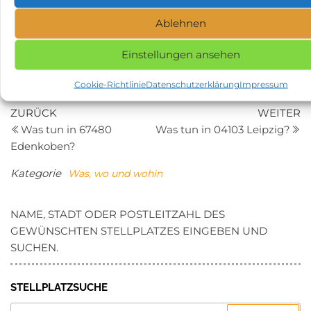
Die Region um Finnentrop ist ein Paradies für Natur-,
Ablehnen
Kultur- und Geschichtsfreunde. Von Wandern und
Einstellungen ansehen
Radfahren bis hin zu Höhlenbesichtigungen und
Stadtausflügen – hier wird jeder Campingurlaub zum
Cookie-Richtlinie
Datenschutzerklärung
Impressum
Erlebnis.
Beitragsnavigation
Vorheriger
N
ZURÜCK
WEITER
Beitrag
Be
Was tun in 67480
Was tun in 04103 Leipzig?
Edenkoben?
Kategorie
Was, wo und wohin
NAME, STADT ODER POSTLEITZAHL DES
GEWÜNSCHTEN STELLPLATZES EINGEBEN UND
SUCHEN.
STELLPLATZSUCHE
SUCHEN