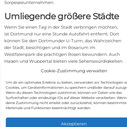
Sorpeseeunternehmen.
Umliegende größere Städte
Wenn Sie einen Tag in der Stadt verbringen möchten,
ist Dortmund nur eine Stunde Autofahrt entfernt. Dort
können Sie den Dortmunder U-Turm, das Wahrzeichen
der Stadt, besichtigen und im Rosarium im
Westfalenpark die prächtigen Rosen bewundern. Auch
Hagen und Wuppertal bieten viele Sehenswürdigkeiten
und sind weniger als 50 Kilometer entfernt.
Cookie-Zustimmung verwalten
Kulturinteressierte sollten zudem einen Ausflug nach
Um dir ein optimales Erlebnis zu bieten, verwenden wir Technologien w
Siegen einplanen. Die Universitätsstadt verfügt über ein
Cookies, um Geräteinformationen zu speichern und/oder darauf zuzugr
breites kulturelles Angebot, darunter das
Wenn du diesen Technologien zustimmst, können wir Daten wie das
Siegerlandmuseum im Oberen Schloss und den
Surfverhalten oder eindeutige IDs auf dieser Website verarbeiten. Wenn
deine Zustimmung nicht erteilst oder zurückziehst, können bestimmte
KulturPur, eines der größten Musik- und
Merkmale und Funktionen beeinträchtigt werden.
Theaterfestivals in Nordrhein-Westfalen.
Fazit
Akzeptieren