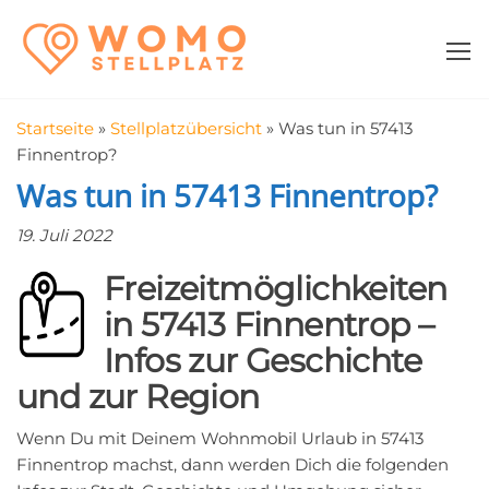
Zum
WomoStellplatz
Campingstellplätze
Inhalt
für Wohnmobile
springen
–
Wohnmobilstell
Startseite
»
Stellplatzübersicht
»
Was tun in 57413
in der Nähe fin
Finnentrop?
Was tun in 57413 Finnentrop?
19. Juli 2022
Freizeitmöglichkeiten
in 57413 Finnentrop –
Infos zur Geschichte
und zur Region
Wenn Du mit Deinem Wohnmobil Urlaub in 57413
Finnentrop machst, dann werden Dich die folgenden