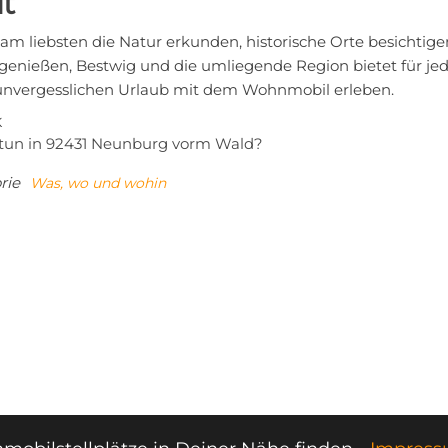
it
 am liebsten die Natur erkunden, historische Orte besichti
 genießen, Bestwig und die umliegende Region bietet für je
unvergesslichen Urlaub mit dem Wohnmobil erleben.
tragsnavigation
iger
K
tun in 92431 Neunburg vorm Wald?
rie
Was, wo und wohin