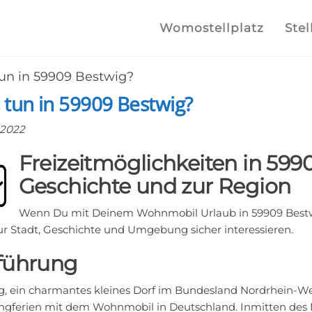
lplatz.com
e
Womostellplatz
Stel
lstellplätze
un in 59909 Bestwig?
he finden
tun in 59909 Bestwig?
 2022
Freizeitmöglichkeiten in 5990
Geschichte und zur Region
Wenn Du mit Deinem Wohnmobil Urlaub in 59909 Bestw
zur Stadt, Geschichte und Umgebung sicher interessieren.
führung
g, ein charmantes kleines Dorf im Bundesland Nordrhein-Wes
gferien mit dem Wohnmobil in Deutschland. Inmitten des N