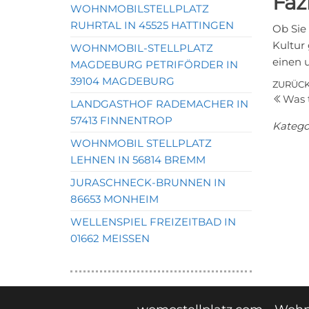
Faz
WOHNMOBILSTELLPLATZ
RUHRTAL IN 45525 HATTINGEN
Ob Sie
Kultur
WOHNMOBIL-STELLPLATZ
einen 
MAGDEBURG PETRIFÖRDER IN
39104 MAGDEBURG
Bei
Vorher
ZURÜC
Was 
Beitrag
LANDGASTHOF RADEMACHER IN
57413 FINNENTROP
Katego
WOHNMOBIL STELLPLATZ
LEHNEN IN 56814 BREMM
JURASCHNECK-BRUNNEN IN
86653 MONHEIM
WELLENSPIEL FREIZEITBAD IN
01662 MEISSEN