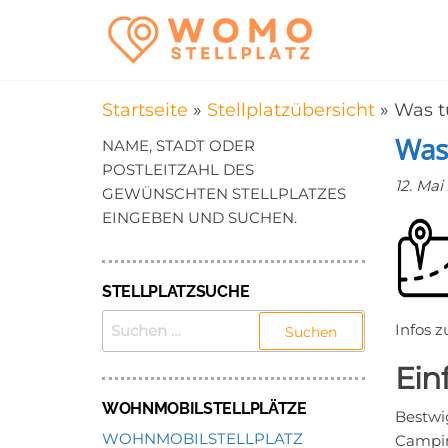
Zum
WomoStel
Campingstellplätz
Inhalt
für Wohnmobile
–
springen
Wohnmobi
Startseite
»
Stellplatzübersicht
»
Was t
in der Nä
Was 
NAME, STADT ODER
POSTLEITZAHL DES
12. Mai
GEWÜNSCHTEN STELLPLATZES
EINGEBEN UND SUCHEN.
STELLPLATZSUCHE
SUCHEN
Infos 
NACH:
Ein
WOHNMOBILSTELLPLÄTZE
Bestwi
WOHNMOBILSTELLPLATZ
Campin