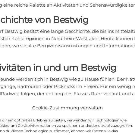
g eine reiche Palette an Aktivitäten und Sehenswürdigkeite
chichte von Bestwig
f Bestwig besitzt eine lange Geschichte, die bis ins Mittelalt
gsten Kohleregionen in Nordrhein-Westfalen. Heute könn
tigen, wo sie alte Bergwerksausrüstungen und Informatione
ivitäten in und um Bestwig
reunde werden sich in Bestwig wie zu Hause fühlen. Der Natu
rgänge, Radtouren oder Picknicks im Freien. Für ein wenig
lRadweg folgen, der entlang des Flusses Ruhr verläuft und
Cookie-Zustimmung verwalten
ie Adrenalin lieben, besuchen Sie den nahe gelegenen Freiz
l von Fahrgeschäften und Attraktionen für die ganze Famili
dir ein optimales Erlebnis zu bieten, verwenden wir Technologien wie
ger Panoramapark besuchen – ein wunderschöner Ort für 
kies, um Geräteinformationen zu speichern und/oder darauf zuzugreifen.
nn du diesen Technologien zustimmst, können wir Daten wie das