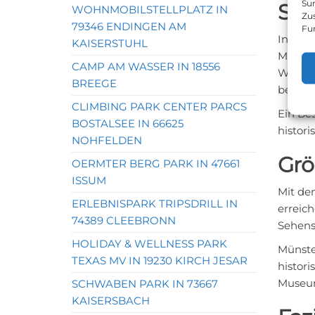
Sur
Seh
WOHNMOBILSTELLPLATZ IN
Zu
79346 ENDINGEN AM
Fu
Innerha
KAISERSTUHL
Mesche
CAMP AM WASSER IN 18556
Wildwal
BREEGE
beobac
CLIMBING PARK CENTER PARCS
Ein Bes
BOSTALSEE IN 66625
histori
NOHFELDEN
Grö
OERMTER BERG PARK IN 47661
ISSUM
Mit de
ERLEBNISPARK TRIPSDRILL IN
erreic
74389 CLEEBRONN
Sehens
HOLIDAY & WELLNESS PARK
Münste
TEXAS MV IN 19230 KIRCH JESAR
histor
Museu
SCHWABEN PARK IN 73667
KAISERSBACH