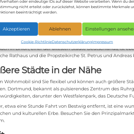
fverhalten oder eindeutige IDs auf dieser Website verarbeiten. Wenn du de
enswürdigkeiten in der Umge
stimmung nicht erteilst oder zurückziehst, können bestimmte Merkmale 
nktionen beeinträchtigt werden.
lb eines Radius von 50 Kilometern um Bestwig befinden sich 
de können Sie das Kloster Königsmünster besuchen, eine im
Akzeptieren
Ablehnen
Einstellungen ansehe
d Vosswinkel ist ein großartiger Ort, um lokale Wildtiere 
hten.
Cookie-Richtlinie
Datenschutzerklärung
Impressum
uch in Brilon, einer der ältesten Städte Deutschlands, ist eb
sche Rathaus und die Propsteikirche St. Petrus und Andreas 
ßere Städte in der Nähe
m Wohnmobil sind Sie flexibel und können auch größere St
hen. Dortmund, bekannt als pulsierendes Zentrum des Ruhrgeb
würdigkeiten, darunter den Westfalenpark, das Deutsche F
r, etwa eine Stunde Fahrt von Bestwig entfernt, ist eine w
ischen und kulturellen Erbe. Besuchen Sie den Prinzipalmark
m.