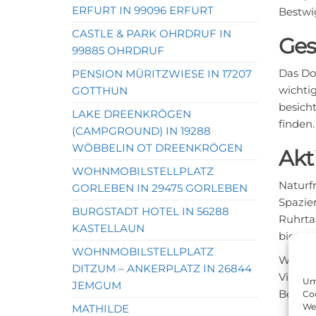
ERFURT IN 99096 ERFURT
Bestwi
CASTLE & PARK OHRDRUF IN
Ges
99885 OHRDRUF
Das Dor
PENSION MÜRITZWIESE IN 17207
wichti
GOTTHUN
besich
LAKE DREENKRÖGEN
finden.
(CAMPGROUND) IN 19288
WÖBBELIN OT DREENKRÖGEN
Akt
WOHNMOBILSTELLPLATZ
Naturf
GORLEBEN IN 29475 GORLEBEN
Spazie
BURGSTADT HOTEL IN 56288
Ruhrta
KASTELLAUN
bietet.
WOHNMOBILSTELLPLATZ
Wenn S
DITZUM – ANKERPLATZ IN 26844
Vielzah
Um 
JEMGUM
Bestwi
Coo
We
MATHILDE