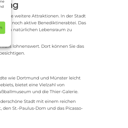
ine
bung
und
viele weitere Attraktionen. In der Stadt
mer noch aktive Benediktinerabtei. Das
n
in ihrem natürlichen Lebensraum zu
enfalls lohnenswert. Dort können Sie das
besichtigen.
ädte wie Dortmund und Münster leicht
iets, bietet eine Vielzahl von
ußballmuseum und die Thier-Galerie.
underschöne Stadt mit einem reichen
t, den St.-Paulus-Dom und das Picasso-