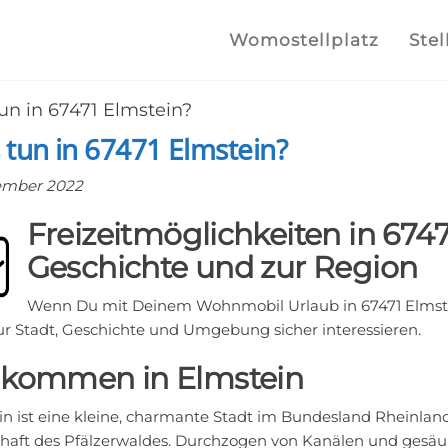
lplatz.com
e
Womostellplatz
Stel
lstellplätze
un in 67471 Elmstein?
he finden
tun in 67471 Elmstein?
ember 2022
Freizeitmöglichkeiten in 6747
Geschichte und zur Region
Wenn Du mit Deinem Wohnmobil Urlaub in 67471 Elmste
zur Stadt, Geschichte und Umgebung sicher interessieren.
lkommen in Elmstein
n ist eine kleine, charmante Stadt im Bundesland Rheinland-
haft des Pfälzerwaldes. Durchzogen von Kanälen und gesä