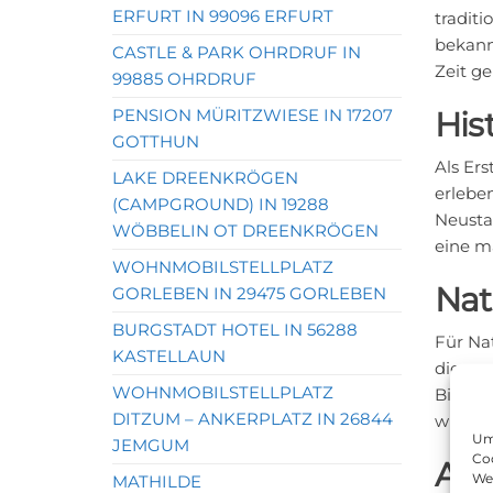
ERFURT IN 99096 ERFURT
traditi
bekannt
CASTLE & PARK OHRDRUF IN
Zeit g
99885 OHRDRUF
PENSION MÜRITZWIESE IN 17207
His
GOTTHUN
Als Ers
LAKE DREENKRÖGEN
erleben
(CAMPGROUND) IN 19288
Neustad
WÖBBELIN OT DREENKRÖGEN
eine ma
WOHNMOBILSTELLPLATZ
Nat
GORLEBEN IN 29475 GORLEBEN
BURGSTADT HOTEL IN 56288
Für Na
KASTELLAUN
diesen
WOHNMOBILSTELLPLATZ
Biosphä
DITZUM – ANKERPLATZ IN 26844
wie Lu
Um 
JEMGUM
Coo
Aus
We
MATHILDE