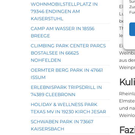
Sur
WOHNMOBILSTELLPLATZ IN
Elmste
Zu
79346 ENDINGEN AM
Fu
Ludwigs
KAISERSTUHL
berühm
Theater
CAMP AM WASSER IN 18556
lebendi
BREEGE
CLIMBING PARK CENTER PARCS
Eine w
BOSTALSEE IN 66625
Weinba
NOHFELDEN
aus der
Weinpr
OERMTER BERG PARK IN 47661
ISSUM
Kul
ERLEBNISPARK TRIPSDRILL IN
Rheinl
74389 CLEEBRONN
Elmste
HOLIDAY & WELLNESS PARK
und na
TEXAS MV IN 19230 KIRCH JESAR
Weinlo
SCHWABEN PARK IN 73667
Faz
KAISERSBACH