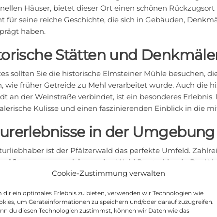
onellen Häuser, bietet dieser Ort einen schönen Rückzugsort 
 für seine reiche Geschichte, die sich in Gebäuden, Denkmäl
eprägt haben.
torische Stätten und Denkmäle
tes sollten Sie die historische Elmsteiner Mühle besuchen, die
, wie früher Getreide zu Mehl verarbeitet wurde. Auch die h
t an der Weinstraße verbindet, ist ein besonderes Erlebnis. 
lerische Kulisse und einen faszinierenden Einblick in die mit
urerlebnisse in der Umgebung
turliebhaber ist der Pfälzerwald das perfekte Umfeld. Zah
 größten zusammenhängenden Wald Deutschlands. Der Wald
Cookie-Zustimmung verwalten
renreservats des Landes. Ein besonderes Highlight ist der N
chse oder Wildkatzen beobachtet werden können.
dir ein optimales Erlebnis zu bieten, verwenden wir Technologien wie
kies, um Geräteinformationen zu speichern und/oder darauf zuzugreifen.
flugsziele in den näheren Städ
nn du diesen Technologien zustimmst, können wir Daten wie das