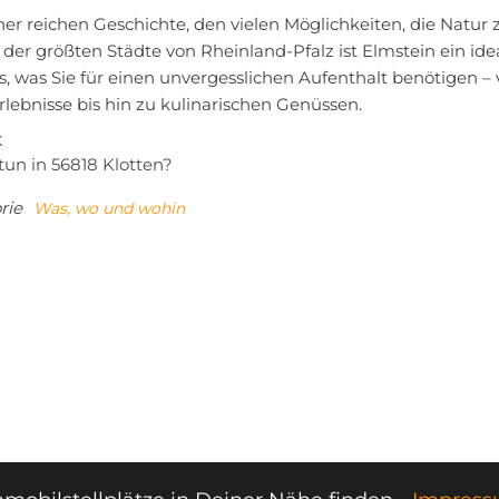
ner reichen Geschichte, den vielen Möglichkeiten, die Natur
 der größten Städte von Rheinland-Pfalz ist Elmstein ein id
es, was Sie für einen unvergesslichen Aufenthalt benötigen 
lebnisse bis hin zu kulinarischen Genüssen.
tragsnavigation
iger
K
tun in 56818 Klotten?
rie
Was, wo und wohin