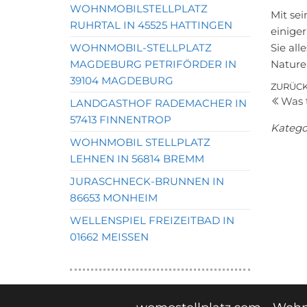
WOHNMOBILSTELLPLATZ
Mit sei
RUHRTAL IN 45525 HATTINGEN
einiger
WOHNMOBIL-STELLPLATZ
Sie all
MAGDEBURG PETRIFÖRDER IN
Naturer
39104 MAGDEBURG
Bei
Vorher
ZURÜC
Was 
LANDGASTHOF RADEMACHER IN
Beitrag
57413 FINNENTROP
Katego
WOHNMOBIL STELLPLATZ
LEHNEN IN 56814 BREMM
JURASCHNECK-BRUNNEN IN
86653 MONHEIM
WELLENSPIEL FREIZEITBAD IN
01662 MEISSEN