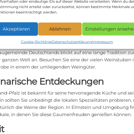
fverhalten oder eindeutige IDs auf dieser Website verarbeiten. Wenn du de
in liegt günstig im Zentrum von Rheinland-Pfalz, umgeben v
stimmung nicht erteilst oder zurückziehst, können bestimmte Merkmale 
nktionen beeinträchtigt werden.
hafen und Mannheim, die alle weniger als 50 Kilometer entf
te Fritz-Walter-Stadion besuchen, während Ludwigshaf
 im Pfalzbau kulturelle Highlights bietet. Mannheim, als zw
Akzeptieren
Ablehnen
Einstellungen ansehe
ge und vielfältige Kulturszene und ist bekannt für seine Uni
Cookie-Richtlinie
Datenschutzerklärung
Impressum
eitere besondere Empfehlung ist die Weinstadt Neustadt an 
ugemeinde Deutschlands blickt auf eine lange Tradition zu
 ganzen Welt an. Besuchen Sie eine der vielen Weinstuben i
obe in einem der umliegenden Weingüter.
inarische Entdeckungen
and-Pfalz ist bekannt für seine hervorragende Küche und sei
in sollten Sie unbedingt die lokalen Spezialitäten probiere
türlich die Weine der Region. In Elmstein und Umgebung find
kale, in denen Sie diese Gaumenfreuden genießen können.
it