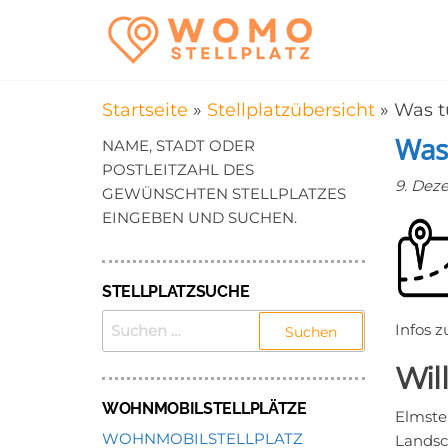
Zum
WomoStel
Campingstellplätz
Inhalt
für Wohnmobile
–
springen
Wohnmobi
Startseite
»
Stellplatzübersicht
»
Was t
in der Nä
Was 
NAME, STADT ODER
POSTLEITZAHL DES
9. Dez
GEWÜNSCHTEN STELLPLATZES
EINGEBEN UND SUCHEN.
STELLPLATZSUCHE
SUCHEN
Infos 
NACH:
Wil
WOHNMOBILSTELLPLÄTZE
Elmstei
WOHNMOBILSTELLPLATZ
Landsc