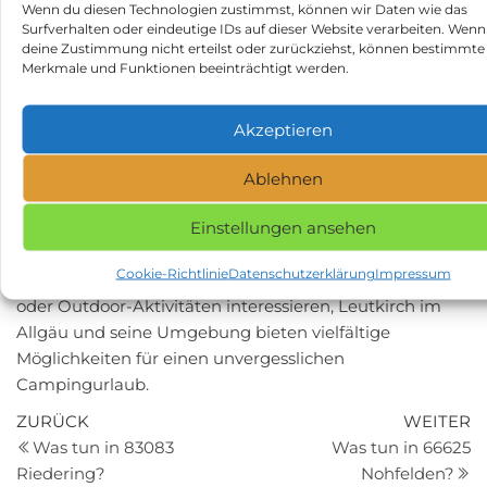
Wenn du diesen Technologien zustimmst, können wir Daten wie das
und kulturelle Szene, mit Institutionen wie der
Surfverhalten oder eindeutige IDs auf dieser Website verarbeiten. Wenn
Staatsgalerie und dem Staatstheater.
deine Zustimmung nicht erteilst oder zurückziehst, können bestimmte
Merkmale und Funktionen beeinträchtigt werden.
München, etwa 170 Kilometer entfernt, bietet
historische Sehenswürdigkeiten wie den Marienplatz
und die Frauenkirche sowie weltberühmte Biergärten.
Akzeptieren
Zürich in der Schweiz, etwa 170 Kilometer entfernt, ist
Ablehnen
bekannt für seine gut erhaltene mittelalterliche
Altstadt, Luxushandelsläden und eine lebhafte
Einstellungen ansehen
Kulturszene.
Cookie-Richtlinie
Datenschutzerklärung
Impressum
Egal, ob Ihre Kunden sich für Geschichte, Kultur, Natur
oder Outdoor-Aktivitäten interessieren, Leutkirch im
Allgäu und seine Umgebung bieten vielfältige
Möglichkeiten für einen unvergesslichen
Campingurlaub.
Beitragsnavigation
Vorheriger
N
ZURÜCK
WEITER
Beitrag
Be
Was tun in 83083
Was tun in 66625
Riedering?
Nohfelden?