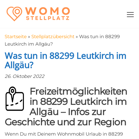
Zum
WomoStellplatz
Campingstellplätze
Inhalt
für Wohnmobile
springen
–
Wohnmobilstell
Startseite
»
Stellplatzübersicht
»
Was tun in 88299
in der Nähe fin
Leutkirch im Allgäu?
Was tun in 88299 Leutkirch im
Allgäu?
26. Oktober 2022
Freizeitmöglichkeiten
in 88299 Leutkirch im
Allgäu – Infos zur
Geschichte und zur Region
Wenn Du mit Deinem Wohnmobil Urlaub in 88299