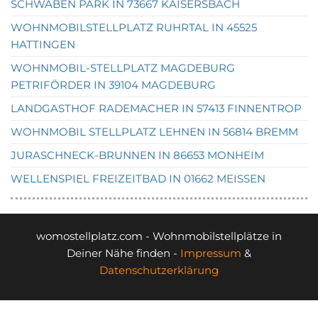
SCHWABEN PARK IN 73667 KAISERSBACH
WOHNMOBILSTELLPLATZ RUHRTAL IN 45525
HATTINGEN
WOHNMOBIL-STELLPLATZ MAGDEBURG
PETRIFÖRDER IN 39104 MAGDEBURG
LANDGASTHOF RADEMACHER IN 57413 FINNENTROP
WOHNMOBIL STELLPLATZ LEHNEN IN 56814 BREMM
JURASCHNECK-BRUNNEN IN 86653 MONHEIM
WELLENSPIEL FREIZEITBAD IN 01662 MEISSEN
womostellplatz.com - Wohnmobilstellplätze in
Deiner Nähe finden -
Impressum
&
Datenschutzerklärung