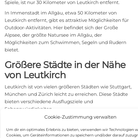
Spiele, ist nur 30 Kilometer von Leutkirch entfernt.
In Immenstadt im Allgäu, etwa 50 Kilometer von
Leutkirch entfernt, gibt es attraktive Möglichkeiten für
Outdoor-Aktivitäten. Hier befindet sich der Große
Alpsee, der größte Natursee im Allgäu, der
Möglichkeiten zum Schwimmen, Segeln und Rudern
bietet.
Größere Städte in der Nähe
von Leutkirch
Leutkirch ist von vielen größeren Städten wie Stuttgart,
München und Zürich leicht zu erreichen. Diese Städte
bieten verschiedene Ausflugsziele und
Sehenswürdigkeiten.
Cookie-Zustimmung verwalten
Stuttgart, etwa 160 Kilometer entfernt, ist bekannt für
seine Automobilmuseen von Porsche und Mercedes-
Um dir ein optimales Erlebnis zu bieten, verwenden wir Technologien w
Benz. Die Stadt hat auch eine vielfältige künstlerische
Cookies, um Geräteinformationen zu speichern und/oder darauf zuzugr