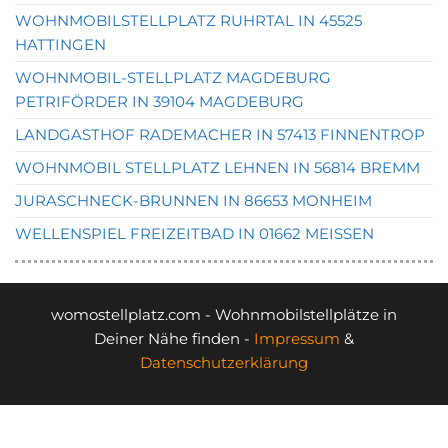
WOHNMOBILSTELLPLATZ RUHRTAL IN 45525
HATTINGEN
WOHNMOBIL-STELLPLATZ MAGDEBURG
PETRIFÖRDER IN 39104 MAGDEBURG
LANDGASTHOF RADEMACHER IN 57413 FINNENTROP
WOHNMOBIL STELLPLATZ LEHNEN IN 56814 BREMM
JURASCHNECK-BRUNNEN IN 86653 MONHEIM
WELLENSPIEL FREIZEITBAD IN 01662 MEISSEN
womostellplatz.com - Wohnmobilstellplätze in
Deiner Nähe finden -
Impressum
&
Datenschutzerklärung