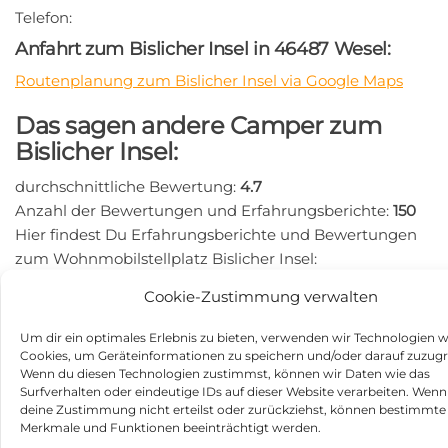
Telefon:
Anfahrt zum Bislicher Insel in 46487 Wesel:
Routenplanung zum Bislicher Insel via Google Maps
Das sagen andere Camper zum
Bislicher Insel:
durchschnittliche Bewertung:
4.7
Anzahl der Bewertungen und Erfahrungsberichte:
150
Hier findest Du Erfahrungsberichte und Bewertungen
zum Wohnmobilstellplatz Bislicher Insel:
https://search.google.com/local/writereview?
Cookie-Zustimmung verwalten
placeid=ChIJFQy9ZJ-cuEcR0tEzDVX0ba4
Beitragsnavigation
Um dir ein optimales Erlebnis zu bieten, verwenden wir Technologien w
Vorheriger
N
ZURÜCK
WEITER
Cookies, um Geräteinformationen zu speichern und/oder darauf zuzugr
Beitrag
Be
LandGut Girtenmühle in
Peter Hastreiter in 94267
Wenn du diesen Technologien zustimmst, können wir Daten wie das
66679 Losheim am See
Prackenbach
Surfverhalten oder eindeutige IDs auf dieser Website verarbeiten. Wenn
deine Zustimmung nicht erteilst oder zurückziehst, können bestimmte
Kategorie
Merkmale und Funktionen beeinträchtigt werden.
Stellplätze