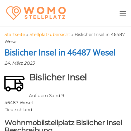
Zum
WomoStellplatz
Campingstellplätze
Inhalt
für Wohnmobile
springen
–
Wohnmobilstell
Startseite
»
Stellplatzübersicht
»
Bislicher Insel in 46487
in der Nähe fin
Wesel
Bislicher Insel in 46487 Wesel
24. März 2023
Bislicher Insel
Auf dem Sand 9
46487 Wesel
Deutschland
Wohnmobilstellplatz Bislicher Insel
Beschreibung