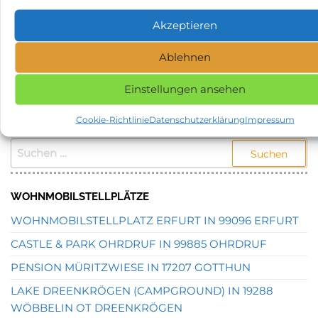
Schlagwörter
Stellplatz in 46487 Wesel
Akzeptieren
NAME, STADT ODER POSTLEITZAHL DES
Ablehnen
GEWÜNSCHTEN STELLPLATZES EINGEBEN UND
SUCHEN.
Einstellungen ansehen
Cookie-Richtlinie
Datenschutzerklärung
Impressum
STELLPLATZSUCHE
SUCHEN
NACH:
WOHNMOBILSTELLPLÄTZE
WOHNMOBILSTELLPLATZ ERFURT IN 99096 ERFURT
CASTLE & PARK OHRDRUF IN 99885 OHRDRUF
PENSION MÜRITZWIESE IN 17207 GOTTHUN
LAKE DREENKRÖGEN (CAMPGROUND) IN 19288
WÖBBELIN OT DREENKRÖGEN