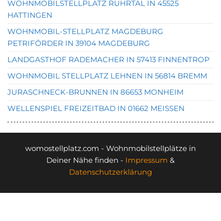
WOHNMOBILSTELLPLATZ RUHRTAL IN 45525
HATTINGEN
WOHNMOBIL-STELLPLATZ MAGDEBURG
PETRIFÖRDER IN 39104 MAGDEBURG
LANDGASTHOF RADEMACHER IN 57413 FINNENTROP
WOHNMOBIL STELLPLATZ LEHNEN IN 56814 BREMM
JURASCHNECK-BRUNNEN IN 86653 MONHEIM
WELLENSPIEL FREIZEITBAD IN 01662 MEISSEN
womostellplatz.com - Wohnmobilstellplätze in
Deiner Nähe finden -
Impressum
&
Datenschutzerklärung