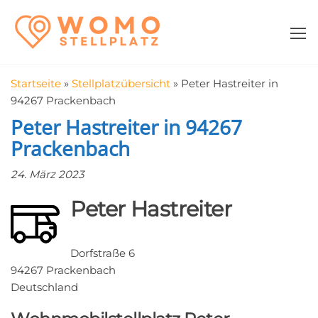
Zum
WomoStellplatz
Campingstellplätze
Inhalt
für Wohnmobile
springen
–
Wohnmobilstell
Startseite
»
Stellplatzübersicht
»
Peter Hastreiter in
in der Nähe fin
94267 Prackenbach
Peter Hastreiter in 94267
Prackenbach
24. März 2023
Peter Hastreiter
Dorfstraße 6
94267 Prackenbach
Deutschland