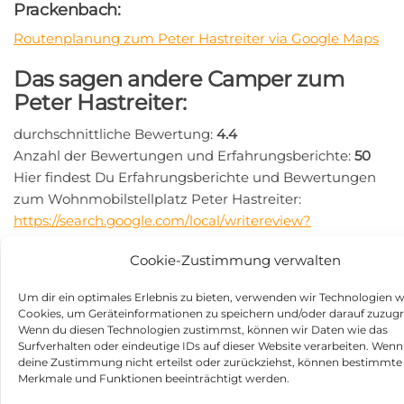
Prackenbach:
Routenplanung zum Peter Hastreiter via Google Maps
Das sagen andere Camper zum
Peter Hastreiter:
durchschnittliche Bewertung:
4.4
Anzahl der Bewertungen und Erfahrungsberichte:
50
Hier findest Du Erfahrungsberichte und Bewertungen
zum Wohnmobilstellplatz Peter Hastreiter:
https://search.google.com/local/writereview?
placeid=ChIJEbXpSd5FdUcREGDCf_SLvFI
Cookie-Zustimmung verwalten
Beitragsnavigation
Vorheriger
N
ZURÜCK
WEITER
Beitrag
Be
Bislicher Insel in 46487
Wohnmobilstellplatz am
Um dir ein optimales Erlebnis zu bieten, verwenden wir Technologien w
Cookies, um Geräteinformationen zu speichern und/oder darauf zuzugr
Wesel
Schleswiger Stadthafen in
Wenn du diesen Technologien zustimmst, können wir Daten wie das
24837 Schleswig
Surfverhalten oder eindeutige IDs auf dieser Website verarbeiten. Wenn
deine Zustimmung nicht erteilst oder zurückziehst, können bestimmte
Kategorie
Stellplätze
Merkmale und Funktionen beeinträchtigt werden.
Schlagwörter
Stellplatz in 94267 Prackenbach