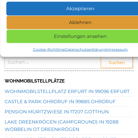
Akzeptieren
NAME, STADT ODER POSTLEITZAHL DES
Ablehnen
GEWÜNSCHTEN STELLPLATZES EINGEBEN UND
SUCHEN.
Einstellungen ansehen
STELLPLATZSUCHE
Cookie-Richtlinie
Datenschutzerklärung
Impressum
SUCHEN
NACH:
WOHNMOBILSTELLPLÄTZE
WOHNMOBILSTELLPLATZ ERFURT IN 99096 ERFURT
CASTLE & PARK OHRDRUF IN 99885 OHRDRUF
PENSION MÜRITZWIESE IN 17207 GOTTHUN
LAKE DREENKRÖGEN (CAMPGROUND) IN 19288
WÖBBELIN OT DREENKRÖGEN