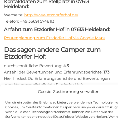
Kontaktdaten zum Stellplatz in 07613
Heideland:
Webseite:
http://www.etzdorferhof.de/
Telefon: +49 36691 5748113
Anfahrt zum Etzdorfer Hof in 07613 Heideland:
Routenplanung zum Etzdorfer Hof via Google Maps
Das sagen andere Camper zum
Etzdorfer Hof:
durchschnittliche Bewertung:
4.3
Anzahl der Bewertungen und Erfahrungsberichte:
173
Hier findest Du Erfahrungsberichte und Bewertungen
zum Wohnmobilstellplatz Etzdorfer Hof:
https://search.google.com/local/writereview?
Cookie-Zustimmung verwalten
placeid=ChIJA3LSA7i4pkcRptQuT1ayvdk
Um dir ein optimales Erlebnis zu bieten, verwenden wir Technologien w
Beitragsnavigation
Vorheriger
N
ZURÜCK
WEITER
Cookies, um Geräteinformationen zu speichern und/oder darauf zuzugr
Wenn du diesen Technologien zustimmst, können wir Daten wie das
Beitrag
Be
Ferienhof Dubberke
Rehmseecamp in 19071
Surfverhalten oder eindeutige IDs auf dieser Website verarbeiten. Wenn