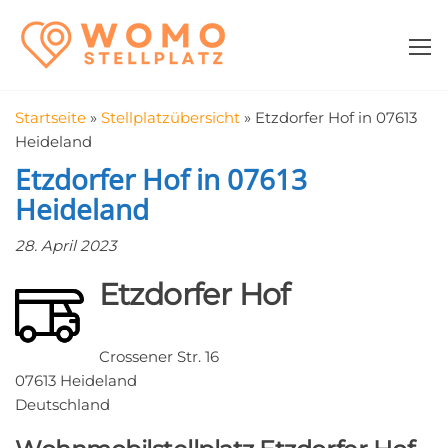
Zum
WomoStellplatz
Campingstellplätze
Inhalt
für Wohnmobile
springen
–
Wohnmobilstell
Startseite
»
Stellplatzübersicht
»
Etzdorfer Hof in 07613
in der Nähe fin
Heideland
Etzdorfer Hof in 07613
Heideland
28. April 2023
Etzdorfer Hof
Crossener Str. 16
07613 Heideland
Deutschland