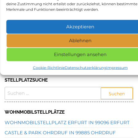
Wohnmobilstellplatz in
Brüsewitz
deine Zustimmung nicht erteilst oder zurückziehst, können bestimmte
18069 Lambrechtshagen
Merkmale und Funktionen beeinträchtigt werden.
Kategorie
Stellplätze
Akzeptieren
Schlagwörter
Stellplatz in 07613 Heideland
Ablehnen
NAME, STADT ODER POSTLEITZAHL DES
Einstellungen ansehen
GEWÜNSCHTEN STELLPLATZES EINGEBEN UND
SUCHEN.
Cookie-Richtlinie
Datenschutzerklärung
Impressum
STELLPLATZSUCHE
SUCHEN
NACH:
WOHNMOBILSTELLPLÄTZE
WOHNMOBILSTELLPLATZ ERFURT IN 99096 ERFURT
CASTLE & PARK OHRDRUF IN 99885 OHRDRUF