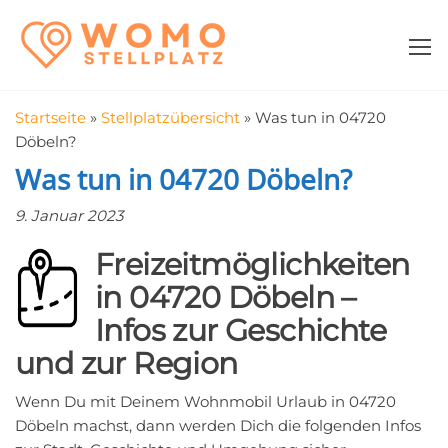
Zum
WomoStellplatz
Campingstellplätze
Inhalt
für Wohnmobile
springen
–
Wohnmobilstell
Startseite
»
Stellplatzübersicht
»
Was tun in 04720
in der Nähe fin
Döbeln?
Was tun in 04720 Döbeln?
9. Januar 2023
Freizeitmöglichkeiten
in 04720 Döbeln –
Infos zur Geschichte
und zur Region
Wenn Du mit Deinem Wohnmobil Urlaub in 04720
Döbeln machst, dann werden Dich die folgenden Infos