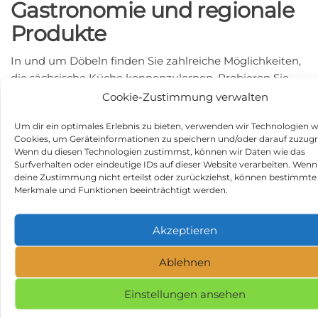
Gastronomie und regionale
Produkte
In und um Döbeln finden Sie zahlreiche Möglichkeiten,
die sächsische Küche kennenzulernen. Probieren Sie
doch mal einen Eierschecke, einen echten sächsischen
Cookie-Zustimmung verwalten
Blechkuchen, oder kosten Sie den berühmten Döbelner
Um dir ein optimales Erlebnis zu bieten, verwenden wir Technologien w
Pfefferkuchen. Viele Restaurants und Cafés in der
Cookies, um Geräteinformationen zu speichern und/oder darauf zuzugr
Region bieten regionale Spezialitäten an und auf den
Wenn du diesen Technologien zustimmst, können wir Daten wie das
Märkten der Region können Sie typische Produkte wie
Surfverhalten oder eindeutige IDs auf dieser Website verarbeiten. Wenn
deine Zustimmung nicht erteilst oder zurückziehst, können bestimmte
Obst, Gemüse und Käse direkt vom Erzeuger kaufen.
Merkmale und Funktionen beeinträchtigt werden.
Zusammengefasst bietet die Region um Döbeln eine
Vielzahl von Ausflugszielen, kulturellen
Akzeptieren
Sehenswürdigkeiten und kulinarischen Erfahrungen,
die jeden Campingurlaub im Wohnmobil bereichern.
Ablehnen
Beitragsnavigation
Vorheriger
N
ZURÜCK
WEITER
Einstellungen ansehen
Beitrag
Be
Was tun in 17258
Was tun in 77974
Feldberger
Meißenheim?