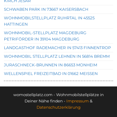
KIRCH JESAR
SCHWABEN PARK IN 73667 KAISERSBACH
WOHNMOBILSTELLPLATZ RUHRTAL IN 45525
HATTINGEN
WOHNMOBIL-STELLPLATZ MAGDEBURG
PETRIFÖRDER IN 39104 MAGDEBURG
LANDGASTHOF RADEMACHER IN 57413 FINNENTROP
WOHNMOBIL STELLPLATZ LEHNEN IN 56814 BREMM
JURASCHNECK-BRUNNEN IN 86653 MONHEIM
WELLENSPIEL FREIZEITBAD IN 01662 MEISSEN
womostellplatz.com - Wohnmobilstellplätze in
Deiner Nähe finden -
Impressum
&
Datenschutzerklärung