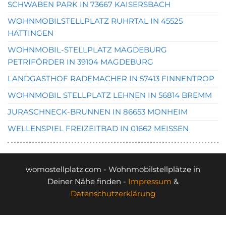
SCHWABEN PARK IN 73667 KAISERSBACH
WOHNMOBILSTELLPLATZ RUHRTAL IN 45525
HATTINGEN
WOHNMOBIL-STELLPLATZ MAGDEBURG
PETRIFÖRDER IN 39104 MAGDEBURG
LANDGASTHOF RADEMACHER IN 57413 FINNENTROP
WOHNMOBIL STELLPLATZ LEHNEN IN 56814 BREMM
JURASCHNECK-BRUNNEN IN 86653 MONHEIM
WELLENSPIEL FREIZEITBAD IN 01662 MEISSEN
womostellplatz.com - Wohnmobilstellplätze in
Deiner Nähe finden -
Impressum
&
Datenschutzerklärung