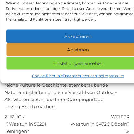
Naturausflüge an.
Wenn du diesen Technologien zustimmst, können wir Daten wie das
Surfverhalten oder eindeutige IDs auf dieser Website verarbeiten. Wenn
Es ist immer ratsam, in dieser Region einen
deine Zustimmung nicht erteilst oder zurückziehst, können bestimmte
ausreichenden Insektenschutz dabei zu haben,
Merkmale und Funktionen beeinträchtigt werden.
insbesondere in den Sommermonaten. Darüber hinaus
können Sie durch die Mitnahme eines guten Fernglases
Akzeptieren
das Vogelbeobachtungspotential der Region voll
ausschöpfen.
Ablehnen
Für die kühlere Jahreszeit empfehlen wir Ihnen warme
Kleidung und wetterfeste Ausrüstung mitzubringen.
Einstellungen ansehen
Zusammenfassend lässt sich sagen, dass die Feldberger
Cookie-Richtlinie
Datenschutzerklärung
Impressum
Seenlandschaft und die umliegenden Städte eine
reiche kulturelle Geschichte, atemberaubende
Naturlandschaften und eine Vielzahl von Outdoor-
Aktivitäten bieten, die Ihren Campingurlaub
unvergesslich machen.
Beitragsnavigation
Vorheriger
N
ZURÜCK
WEITER
Beitrag
Be
Was tun in 56291
Was tun in 04720 Döbeln?
Leiningen?