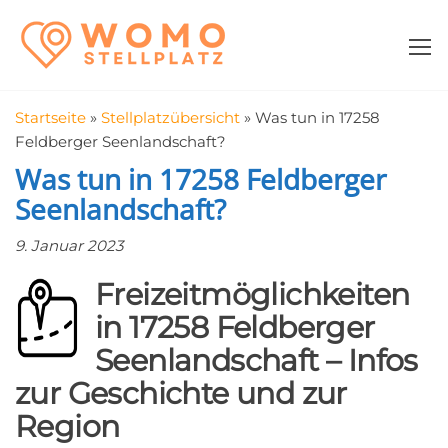
Zum
WomoStellplatz
Campingstellplätze
Inhalt
für Wohnmobile
springen
–
Wohnmobilstell
Startseite
»
Stellplatzübersicht
»
Was tun in 17258
in der Nähe fin
Feldberger Seenlandschaft?
Was tun in 17258 Feldberger
Seenlandschaft?
9. Januar 2023
Freizeitmöglichkeiten
in 17258 Feldberger
Seenlandschaft – Infos
zur Geschichte und zur
Region