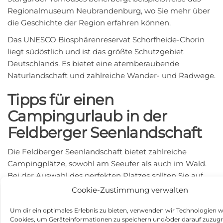
Regionalmuseum Neubrandenburg, wo Sie mehr über
die Geschichte der Region erfahren können.
Das UNESCO Biosphärenreservat Schorfheide-Chorin
liegt südöstlich und ist das größte Schutzgebiet
Deutschlands. Es bietet eine atemberaubende
Naturlandschaft und zahlreiche Wander- und Radwege.
Tipps für einen
Campingurlaub in der
Feldberger Seenlandschaft
Die Feldberger Seenlandschaft bietet zahlreiche
Campingplätze, sowohl am Seeufer als auch im Wald.
Bei der Auswahl des perfekten Platzes sollten Sie auf
die Nähe zu Wander- und Radwegen achten. Einige
Cookie-Zustimmung verwalten
Campingplätze bieten auch zusätzliche
Um dir ein optimales Erlebnis zu bieten, verwenden wir Technologien w
Dienstleistungen wie Bootsverleih oder geführte
Cookies, um Geräteinformationen zu speichern und/oder darauf zuzugr